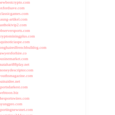
newbestcrypto.com
oxfordsave.com
iclassicgames.com
saung-artikel.com
fasthokivip2.com
observersports.com
cryptominingplus.com
aquinoticiaspe.com
longhairedfrenchbulldog.com
lawyersforhire.co
businemarket.com
matahari88play.net
moneydescriptor.com
youthsmagazine.com
painaidee.net
sportsdarkest.com
webtoon.biz
thesportswires.com
hyungpro.com
sportingnewsnet.com