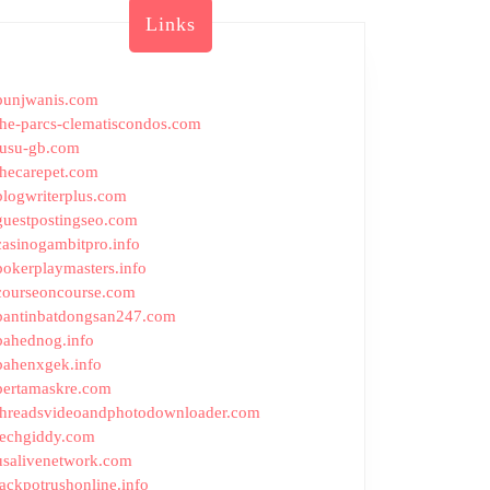
Links
punjwanis.com
the-parcs-clematiscondos.com
jusu-gb.com
thecarepet.com
blogwriterplus.com
guestpostingseo.com
casinogambitpro.info
pokerplaymasters.info
courseoncourse.com
bantinbatdongsan247.com
bahednog.info
bahenxgek.info
pertamaskre.com
threadsvideoandphotodownloader.com
techgiddy.com
usalivenetwork.com
jackpotrushonline.info