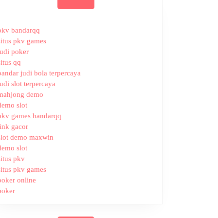
pkv bandarqq
situs pkv games
judi poker
situs qq
bandar judi bola terpercaya
judi slot terpercaya
mahjong demo
demo slot
pkv games bandarqq
link gacor
slot demo maxwin
demo slot
situs pkv
situs pkv games
poker online
poker