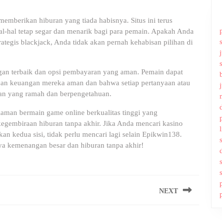
emberikan hiburan yang tiada habisnya. Situs ini terus
l-hal tetap segar dan menarik bagi para pemain. Apakah Anda
rategis blackjack, Anda tidak akan pernah kehabisan pilihan di
nggan terbaik dan opsi pembayaran yang aman. Pemain dapat
dan keuangan mereka aman dan bahwa setiap pertanyaan atau
gan yang ramah dan berpengetahuan.
man bermain game online berkualitas tinggi yang
gembiraan hiburan tanpa akhir. Jika Anda mencari kasino
an kedua sisi, tidak perlu mencari lagi selain Epikwin138.
ya kemenangan besar dan hiburan tanpa akhir!
NEXT
Next