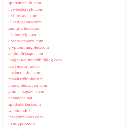
sportsnetclub.com
newbestcrypto.com
oxfordsave.com
iclassicgames.com
saung-artikel.com
fasthokivip2.com
observersports.com
cryptominingplus.com
aquinoticiaspe.com
longhairedfrenchbulldog.com
lawyersforhire.co
businemarket.com
matahari88play.net
moneydescriptor.com
youthsmagazine.com
painaidee.net
sportsdarkest.com
webtoon.biz
thesportswires.com
hyungpro.com