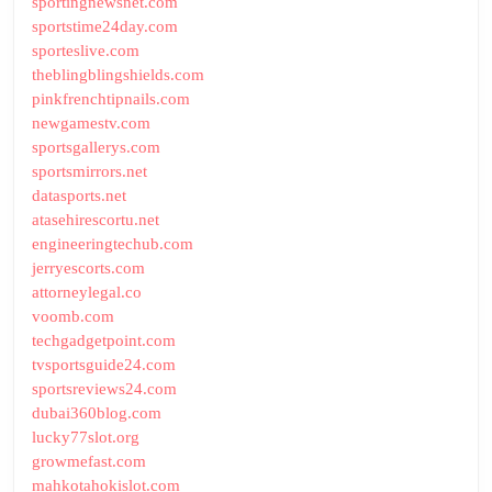
sportingnewsnet.com
sportstime24day.com
sporteslive.com
theblingblingshields.com
pinkfrenchtipnails.com
newgamestv.com
sportsgallerys.com
sportsmirrors.net
datasports.net
atasehirescortu.net
engineeringtechub.com
jerryescorts.com
attorneylegal.co
voomb.com
techgadgetpoint.com
tvsportsguide24.com
sportsreviews24.com
dubai360blog.com
lucky77slot.org
growmefast.com
mahkotahokislot.com