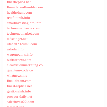
finestreplica.net
flounderandfumble.com
healthohunt.com
retefuturah.info
smartinvestinginfo.info
technewsalliance.com
technonetmarket.com
tedstanger.net
ufabett732um3.com
uskola.info
wagonpaints.info
waitfornext.com
clearvisionmarketing.co
quantum-code.co
whatnews.me
final-dream.com
finest-replica.net
gestioneinh.info
prosportdaily.net
salesinvest22.com
teseract.org