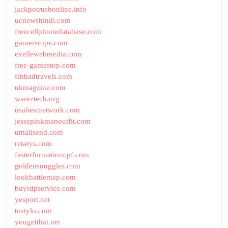
jackpotrushonline.info
ucnewshindi.com
freecellphonedatabase.com
gamersrope.com
exellewebmedia.com
free-gamestop.com
sinbadtravels.com
ukmagzine.com
wareztech.org
usabestnetwork.com
jessepinkmanoutfit.com
umailsend.com
retarys.com
fasterformationcpf.com
goldensnuggles.com
lookbattlemap.com
buyrdpservice.com
yesport.net
tostylo.com
yougetthat.net