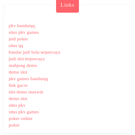
Links
pkv bandarqq
situs pkv games
judi poker
situs qq
bandar judi bola terpercaya
judi slot terpercaya
mahjong demo
demo slot
pkv games bandarqq
link gacor
slot demo maxwin
demo slot
situs pkv
situs pkv games
poker online
poker