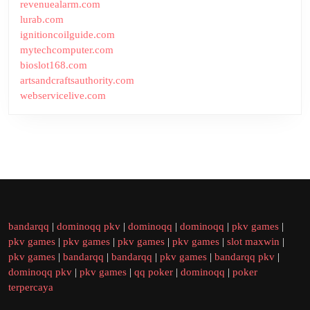
revenuealarm.com
lurab.com
ignitioncoilguide.com
mytechcomputer.com
bioslot168.com
artsandcraftsauthority.com
webservicelive.com
bandarqq
|
dominoqq pkv
|
dominoqq
|
dominoqq
|
pkv games
|
pkv games
|
pkv games
|
pkv games
|
pkv games
|
slot maxwin
|
pkv games
|
bandarqq
|
bandarqq
|
pkv games
|
bandarqq pkv
|
dominoqq pkv
|
pkv games
|
qq poker
|
dominoqq
|
poker
terpercaya