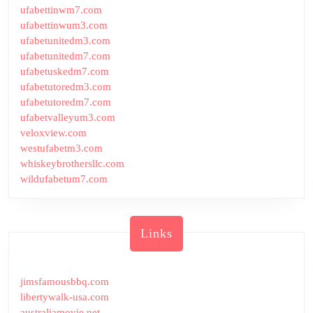
ufabettinwm7.com
ufabettinwum3.com
ufabetunitedm3.com
ufabetunitedm7.com
ufabetuskedm7.com
ufabetutoredm3.com
ufabetutoredm7.com
ufabetvalleyum3.com
veloxview.com
westufabetm3.com
whiskeybrothersllc.com
wildufabetum7.com
Links
jimsfamousbbq.com
libertywalk-usa.com
australiamovie.net