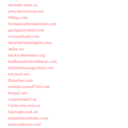
steroids-store.co
arteydecoracion.net
fithog.com
bestlaptopbestmonitor.com
georginaryland.com
roseandbasil.com
thewhitewhitelights.com
atdhe.ws
heckrodtwetland.org
halfheardinthestillness.com
mybestmassagechair.com
ericreed.net
fluxetine.com
mobilecasino8760.com
betqq3.net
casinoloans5.us
CasinoAuction.us
kipooglecouk.us
mykitchennhome.com
aumoulinvert.com