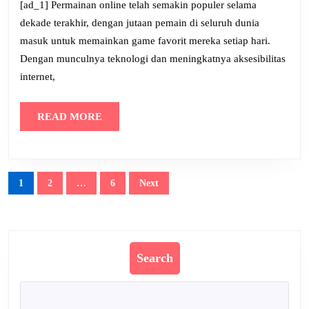
[ad_1] Permainan online telah semakin populer selama
Ini
dekade terakhir, dengan jutaan pemain di seluruh dunia
Mengubah
masuk untuk memainkan game favorit mereka setiap hari.
Lansekap
Dengan munculnya teknologi dan meningkatnya aksesibilitas
Gaming
internet,
Online
READ
READ MORE
MORE
Posts
1
2
…
6
Next
pagination
Search