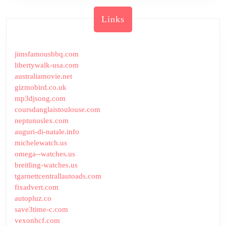
Links
jimsfamousbbq.com
libertywalk-usa.com
australiamovie.net
gizmobird.co.uk
mp3djsong.com
coursdanglaistoulouse.com
neptunuslex.com
auguri-di-natale.info
michelewatch.us
omega--watches.us
breitling-watches.us
tgarnettcentrallautoads.com
fixadvert.com
autopluz.co
save3time-c.com
vexonhcf.com