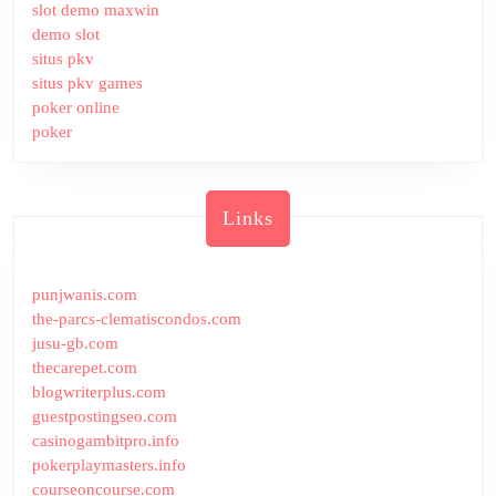
slot demo maxwin
demo slot
situs pkv
situs pkv games
poker online
poker
Links
punjwanis.com
the-parcs-clematiscondos.com
jusu-gb.com
thecarepet.com
blogwriterplus.com
guestpostingseo.com
casinogambitpro.info
pokerplaymasters.info
courseoncourse.com