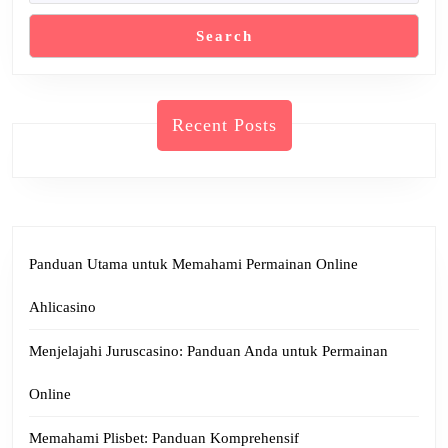
Search
Recent Posts
Panduan Utama untuk Memahami Permainan Online
Ahlicasino
Menjelajahi Juruscasino: Panduan Anda untuk Permainan
Online
Memahami Plisbet: Panduan Komprehensif