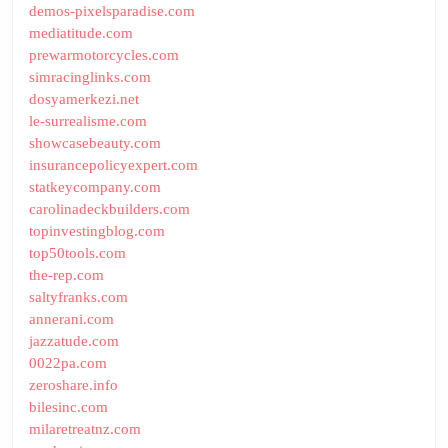
demos-pixelsparadise.com
mediatitude.com
prewarmotorcycles.com
simracinglinks.com
dosyamerkezi.net
le-surrealisme.com
showcasebeauty.com
insurancepolicyexpert.com
statkeycompany.com
carolinadeckbuilders.com
topinvestingblog.com
top50tools.com
the-rep.com
saltyfranks.com
annerani.com
jazzatude.com
0022pa.com
zeroshare.info
bilesinc.com
milaretreatnz.com