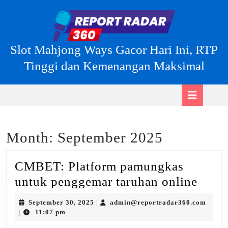
Skip
to
content
Skip
Slot Mahjong Ways Gacor Hari Ini, RTP
to
content
Tinggi dan Kemenangan Maksimal
Open
Button
Month:
September 2025
CMBET: Platform pamungkas
CMB
untuk penggemar taruhan online
Platf
September
admin
September 30, 2025
admin@reportradar360.com
|
pamu
30,
11:07 pm
|
2025
untu