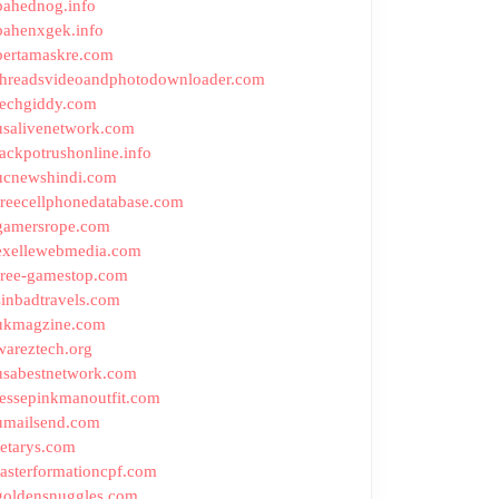
bahednog.info
bahenxgek.info
pertamaskre.com
threadsvideoandphotodownloader.com
techgiddy.com
usalivenetwork.com
jackpotrushonline.info
ucnewshindi.com
freecellphonedatabase.com
gamersrope.com
exellewebmedia.com
free-gamestop.com
sinbadtravels.com
ukmagzine.com
wareztech.org
usabestnetwork.com
jessepinkmanoutfit.com
umailsend.com
retarys.com
fasterformationcpf.com
goldensnuggles.com