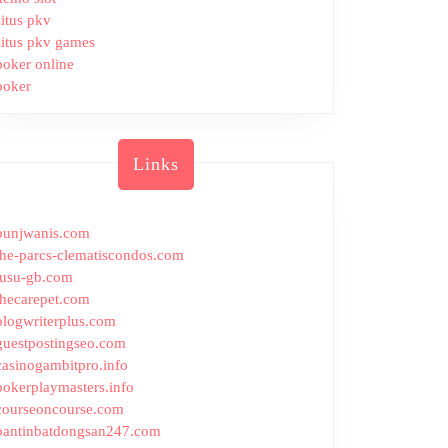
situs pkv
situs pkv games
poker online
poker
Links
punjwanis.com
the-parcs-clematiscondos.com
jusu-gb.com
thecarepet.com
blogwriterplus.com
guestpostingseo.com
casinogambitpro.info
pokerplaymasters.info
courseoncourse.com
bantinbatdongsan247.com