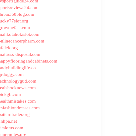
tvsportsguide24.com
sportsreviews24.com
dubai360blog.com
lucky77slot.org
growmefast.com
mahkotahokislot.com
onlinecancerpharm.com
ufalek.org
mattress-disposal.com
happyflooringandcabinets.com
bodybuildinglife.co
qrdoggy.com
technologygud.com
realshocknews.com
pickgb.com
healthmistakes.com
ksfashiondresses.com
patterntrader.org
cnhpa.net
sitalotus.com
supernotes.org