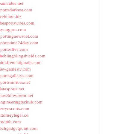
painaidee.net
sportsdarkest.com
webtoon.biz
thesportswires.com
hyungpro.com
sportingnewsnet.com
sportstime24day.com
sporteslive.com
theblingblingshields.com
pinkfrenchtipnails.com
newgamestv.com
sportsgallerys.com
sportsmirrors.net
datasports.net
atasehirescortu.net
engineeringtechub.com
jerryescorts.com
attorneylegal.co
voomb.com
techgadgetpoint.com