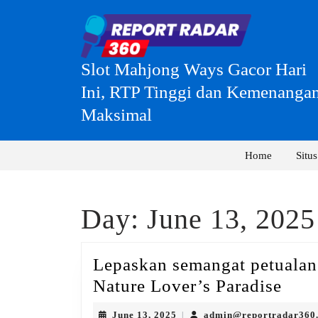
Skip
to
content
Skip
Slot Mahjong Ways Gacor Hari
to
content
Ini, RTP Tinggi dan Kemenanga
Maksimal
Home
Situs
Day:
June 13, 2025
Lepaskan semangat petualan
Lep
Nature Lover’s Paradise
sema
June
June 13, 2025
admin@reportradar360
|