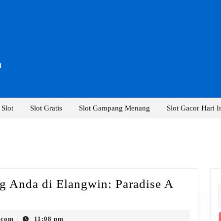
n
 Slot
Slot Gratis
Slot Gampang Menang
Slot Gacor Hari I
g Anda di Elangwin: Paradise A
askan
ngat
admin@reportradar360.com
.com
11:08 pm
|