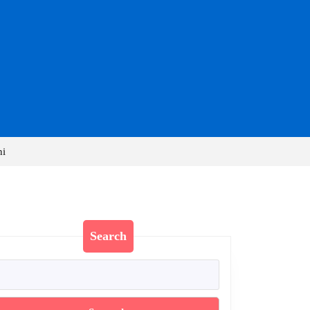
ni
Search