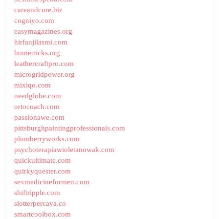
careandcure.biz
cogniyo.com
easymagazines.org
hirfanjilasmi.com
hometricks.org
leathercraftpro.com
microgridpower.org
mixiqo.com
needglobe.com
ortocoach.com
passionawe.com
pittsburghpaintingprofessionals.com
plumberryworks.com
psychoterapiawioletanowak.com
quickultimate.com
quirkyquester.com
sexmedicineformen.com
shiftripple.com
slotterpercaya.co
smartcoolbox.com