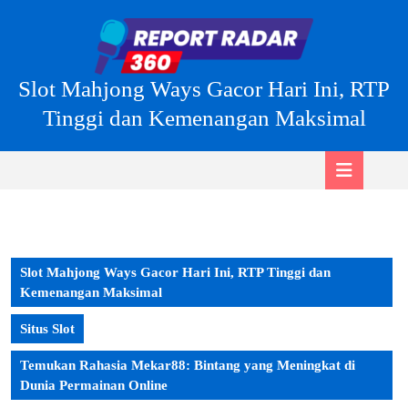
Skip
to
content
Skip
Slot Mahjong Ways Gacor Hari Ini, RTP
to
content
Tinggi dan Kemenangan Maksimal
Open
Button
Slot Mahjong Ways Gacor Hari Ini, RTP Tinggi dan
Kemenangan Maksimal
Situs Slot
Temukan Rahasia Mekar88: Bintang yang Meningkat di
Dunia Permainan Online