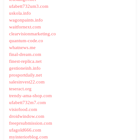
ufabett732um3.com
uskola.info
wagonpaints.info
waitfornext.com
clearvisionmarketing.co
quantum-code.co
whatnews.me
final-dream.com
finest-replica.net
gestioneinh.info
prosportdaily.net
salesinvest22.com
teseract.org
trendy-ama-shop.com
ufabett732m7.com
visiofood.com
droidwindow.com
freeprsubmission.com
ufagold666.com
myinteriorblog.com