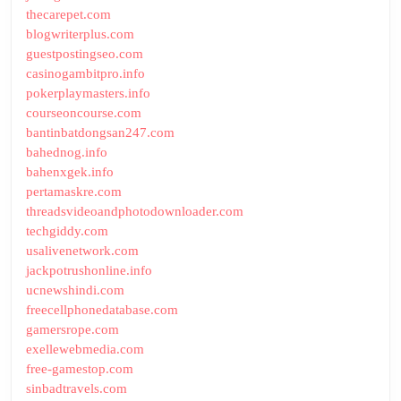
thecarepet.com
blogwriterplus.com
guestpostingseo.com
casinogambitpro.info
pokerplaymasters.info
courseoncourse.com
bantinbatdongsan247.com
bahednog.info
bahenxgek.info
pertamaskre.com
threadsvideoandphotodownloader.com
techgiddy.com
usalivenetwork.com
jackpotrushonline.info
ucnewshindi.com
freecellphonedatabase.com
gamersrope.com
exellewebmedia.com
free-gamestop.com
sinbadtravels.com