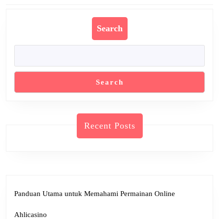
Previous
Next
post:
post:
Search
Search
Recent Posts
Panduan Utama untuk Memahami Permainan Online
Ahlicasino