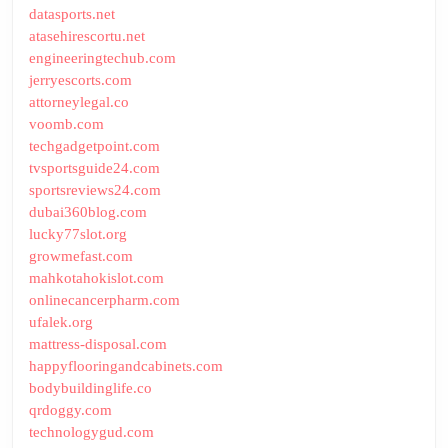
datasports.net
atasehirescortu.net
engineeringtechub.com
jerryescorts.com
attorneylegal.co
voomb.com
techgadgetpoint.com
tvsportsguide24.com
sportsreviews24.com
dubai360blog.com
lucky77slot.org
growmefast.com
mahkotahokislot.com
onlinecancerpharm.com
ufalek.org
mattress-disposal.com
happyflooringandcabinets.com
bodybuildinglife.co
qrdoggy.com
technologygud.com