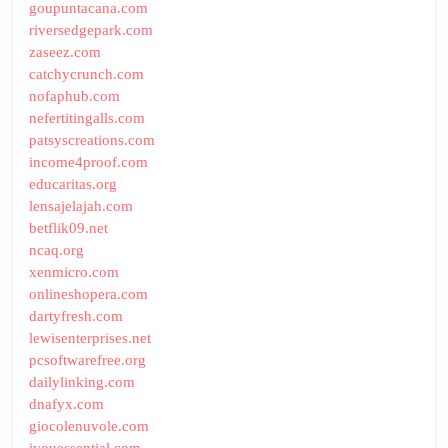
goupuntacana.com
riversedgepark.com
zaseez.com
catchycrunch.com
nofaphub.com
nefertitingalls.com
patsyscreations.com
income4proof.com
educaritas.org
lensajelajah.com
betflik09.net
ncaq.org
xenmicro.com
onlineshopera.com
dartyfresh.com
lewisenterprises.net
pcsoftwarefree.org
dailylinking.com
dnafyx.com
giocolenuvole.com
iyouessential.com