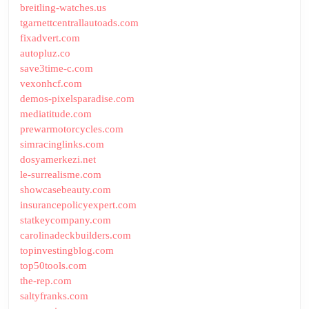
breitling-watches.us
tgarnettcentrallautoads.com
fixadvert.com
autopluz.co
save3time-c.com
vexonhcf.com
demos-pixelsparadise.com
mediatitude.com
prewarmotorcycles.com
simracinglinks.com
dosyamerkezi.net
le-surrealisme.com
showcasebeauty.com
insurancepolicyexpert.com
statkeycompany.com
carolinadeckbuilders.com
topinvestingblog.com
top50tools.com
the-rep.com
saltyfranks.com