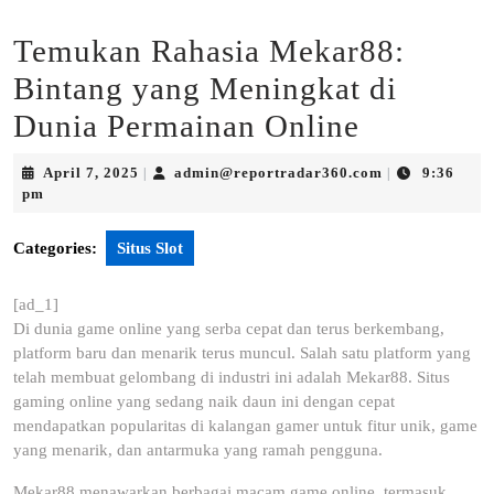
Temukan Rahasia Mekar88:
Bintang yang Meningkat di
Dunia Permainan Online
April
admin@report
April 7, 2025
admin@reportradar360.com
9:36
|
|
7,
pm
2025
Categories:
Situs Slot
[ad_1]
Di dunia game online yang serba cepat dan terus berkembang,
platform baru dan menarik terus muncul. Salah satu platform yang
telah membuat gelombang di industri ini adalah Mekar88. Situs
gaming online yang sedang naik daun ini dengan cepat
mendapatkan popularitas di kalangan gamer untuk fitur unik, game
yang menarik, dan antarmuka yang ramah pengguna.
Mekar88 menawarkan berbagai macam game online, termasuk