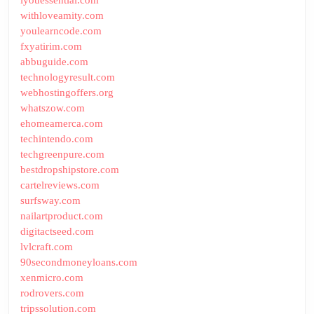
withloveamity.com
youlearncode.com
fxyatirim.com
abbuguide.com
technologyresult.com
webhostingoffers.org
whatszow.com
ehomeamerca.com
techintendo.com
techgreenpure.com
bestdropshipstore.com
cartelreviews.com
surfsway.com
nailartproduct.com
digitactseed.com
lvlcraft.com
90secondmoneyloans.com
xenmicro.com
rodrovers.com
tripssolution.com