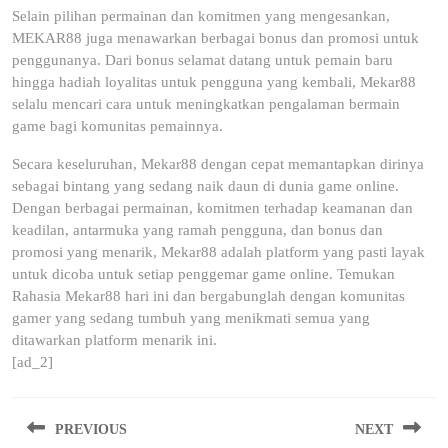
Selain pilihan permainan dan komitmen yang mengesankan,
MEKAR88 juga menawarkan berbagai bonus dan promosi untuk
penggunanya. Dari bonus selamat datang untuk pemain baru
hingga hadiah loyalitas untuk pengguna yang kembali, Mekar88
selalu mencari cara untuk meningkatkan pengalaman bermain
game bagi komunitas pemainnya.
Secara keseluruhan, Mekar88 dengan cepat memantapkan dirinya
sebagai bintang yang sedang naik daun di dunia game online.
Dengan berbagai permainan, komitmen terhadap keamanan dan
keadilan, antarmuka yang ramah pengguna, dan bonus dan
promosi yang menarik, Mekar88 adalah platform yang pasti layak
untuk dicoba untuk setiap penggemar game online. Temukan
Rahasia Mekar88 hari ini dan bergabunglah dengan komunitas
gamer yang sedang tumbuh yang menikmati semua yang
ditawarkan platform menarik ini.
[ad_2]
Post
PREVIOUS
NEXT
navigation