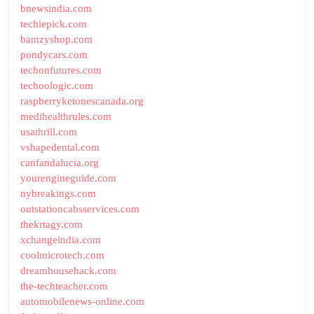
bnewsindia.com
techiepick.com
bamzyshop.com
pondycars.com
techonfutures.com
techoologic.com
raspberryketonescanada.org
medihealthrules.com
usathrill.com
vshapedental.com
canfandalucia.org
yourengineguide.com
nybreakings.com
outstationcabsservices.com
thekrtagy.com
xchangeindia.com
coolmicrotech.com
dreamhousehack.com
the-techteacher.com
automobilenews-online.com