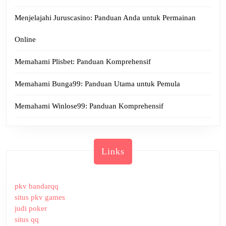
Menjelajahi Juruscasino: Panduan Anda untuk Permainan
Online
Memahami Plisbet: Panduan Komprehensif
Memahami Bunga99: Panduan Utama untuk Pemula
Memahami Winlose99: Panduan Komprehensif
Links
pkv bandarqq
situs pkv games
judi poker
situs qq