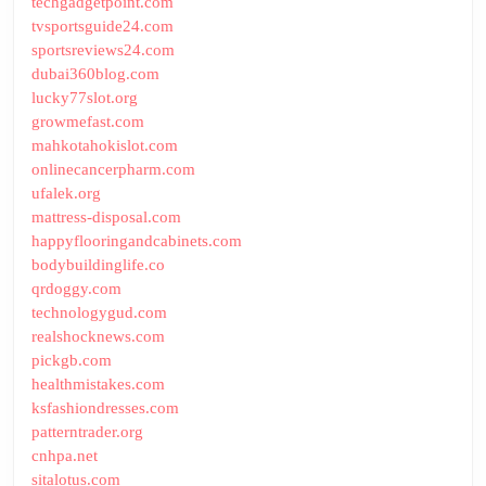
techgadgetpoint.com
tvsportsguide24.com
sportsreviews24.com
dubai360blog.com
lucky77slot.org
growmefast.com
mahkotahokislot.com
onlinecancerpharm.com
ufalek.org
mattress-disposal.com
happyflooringandcabinets.com
bodybuildinglife.co
qrdoggy.com
technologygud.com
realshocknews.com
pickgb.com
healthmistakes.com
ksfashiondresses.com
patterntrader.org
cnhpa.net
sitalotus.com