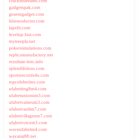
crackinstreams.com
gadgetspak.com
gearsngadget.com
hireseodoctor.com
lapsfit.com
levelup-fast.com
mytreepla.net
pokersimulations.com
replicamanufactory.net
rezultate-loto.info
splendifulous.com
sportsrecords4u.com
topceleberites.com
ufabetting8m4.com
ufabetunionum3.com
ufabetvalueum3.com
ufabetvaultm7.com
ufabetvillageum7.com
ufabetvoicem3.com
waveufabetm4.com
wayang88.net