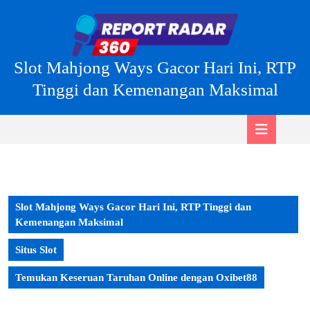
Skip
to
content
Skip
Slot Mahjong Ways Gacor Hari Ini, RTP
to
content
Tinggi dan Kemenangan Maksimal
Open
Button
Slot Mahjong Ways Gacor Hari Ini, RTP Tinggi dan
Kemenangan Maksimal
Situs Slot
Temukan Keseruan Taruhan Online dengan Oxibet88