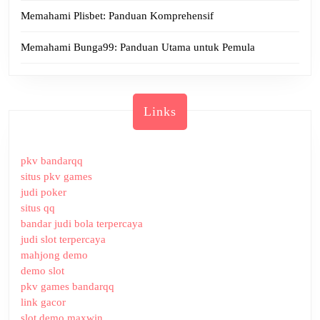
Memahami Plisbet: Panduan Komprehensif
Memahami Bunga99: Panduan Utama untuk Pemula
Links
pkv bandarqq
situs pkv games
judi poker
situs qq
bandar judi bola terpercaya
judi slot terpercaya
mahjong demo
demo slot
pkv games bandarqq
link gacor
slot demo maxwin