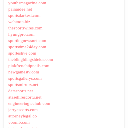
youthsmagazine.com
painaidee.net
sportsdarkest.com
webtoon.biz
thesportswires.com
hyungpro.com
sportingnewsnet.com
sportstime24day.com
sporteslive.com
theblingblingshields.com
pinkfrenchtipnails.com
newgamestv.com
sportsgallerys.com
sportsmirrors.net
datasports.net
atasehirescortu.net
engineeringtechub.com
jerryescorts.com
attorneylegal.co
voomb.com