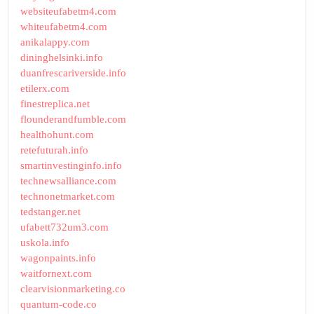
websiteufabetm4.com
whiteufabetm4.com
anikalappy.com
dininghelsinki.info
duanfrescariverside.info
etilerx.com
finestreplica.net
flounderandfumble.com
healthohunt.com
retefuturah.info
smartinvestinginfo.info
technewsalliance.com
technonetmarket.com
tedstanger.net
ufabett732um3.com
uskola.info
wagonpaints.info
waitfornext.com
clearvisionmarketing.co
quantum-code.co