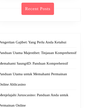
Recent Posts
Pengertian Gajibet: Yang Perlu Anda Ketahui
Panduan Utama Majestibet: Tinjauan Komprehensif
Memahami Saung4D: Panduan Komprehensif
Panduan Utama untuk Memahami Permainan
Online Ahlicasino
Menjelajahi Juruscasino: Panduan Anda untuk
Permainan Online