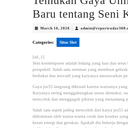
Temukan Gaya Unik 
Baru tentang Seni
March
March 16, 2026
admin@reportradar360.
|
16,
2026
Categories:
Situs Slot
[ad_1]
Seni kontemporer adalah bidang yang luas dan ter
perspektif. Salah satu seniman yang membuat gebraka
berbakat dan inovatif yang karyanya menawarkan pers
Gaya jos55 langsung dikenali karena warnanya yang 
Karyanya sering menggabungkan unsur abstraksi, sur
mencolok dan menggugah pikiran yang menantang pem
Salah satu aspek paling mencolok dari karya jos55 
didominasi oleh warna-warna cerah dan kontras yan
kesan energi dan gerakan. Apakah dia bekerja dengan