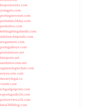
thesportswires.com
hyungpro.com
sportingnewsnet.com
sportstime24day.com
sporteslive.com
theblingblingshields.com
pinkfrenchtipnails.com
newgamestv.com
sportsgallerys.com
sportsmirrors.net
datasports.net
atasehirescortu.net
engineeringtechub.com
jerryescorts.com
attorneylegal.co
voomb.com
techgadgetpoint.com
tvsportsguide24.com
sportsreviews24.com
dubai360blog.com