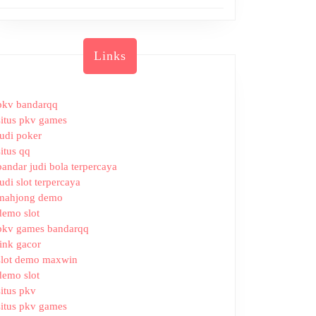
Links
pkv bandarqq
situs pkv games
judi poker
situs qq
bandar judi bola terpercaya
judi slot terpercaya
mahjong demo
demo slot
pkv games bandarqq
link gacor
slot demo maxwin
demo slot
situs pkv
situs pkv games