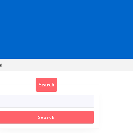
ni
Search
Search