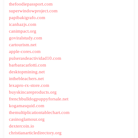
thefoodiepassport.com
superwindowproject.com
papibakigrafo.com
icanhazjs.com
canimpact.org
goviralstudy.com
cartourism.net
apple-cores.com
pulserasdeactividad10.com
barbaracarlotti.com
desktopmining.net
inthebleachers.net
lexapro-rx-store.com
buyskincareproducts.org
frenchbulldogpuppyforsale.net
kogamasquid.com
themultiplicationtablechart.com
casinoglamour.org
dextercoin.io
christianarticledirectory.org