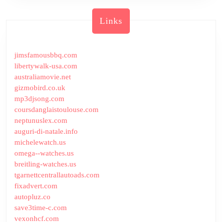
Links
jimsfamousbbq.com
libertywalk-usa.com
australiamovie.net
gizmobird.co.uk
mp3djsong.com
coursdanglaistoulouse.com
neptunuslex.com
auguri-di-natale.info
michelewatch.us
omega--watches.us
breitling-watches.us
tgarnettcentrallautoads.com
fixadvert.com
autopluz.co
save3time-c.com
vexonhcf.com