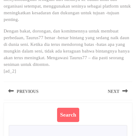
organisasi setempat, menggunakan seninya sebagai platform untuk
meningkatkan kesadaran dan dukungan untuk tujuan -tujuan
penting.
Dengan bakat, dorongan, dan komitmennya untuk membuat
perbedaan, Taurus77 benar -benar bintang yang sedang naik daun
di dunia seni. Ketika dia terus mendorong batas -batas apa yang
mungkin dalam seni, tidak ada keraguan bahwa bintangnya hanya
akan terus meningkat. Mengawasi Taurus77 – dia pasti seorang
seniman untuk ditonton.
[ad_2]
Post
PREVIOUS
NEXT
navigation
Previous
Next
post:
post:
Search