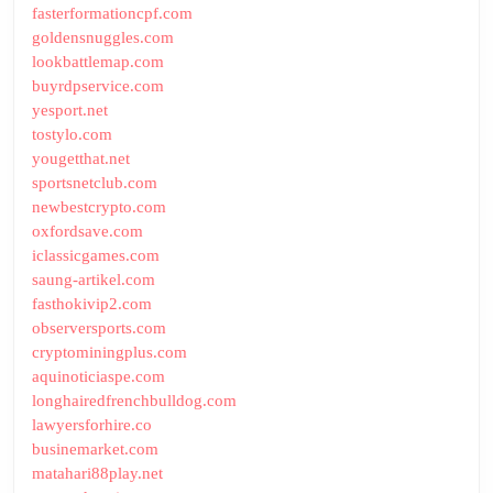
fasterformationcpf.com
goldensnuggles.com
lookbattlemap.com
buyrdpservice.com
yesport.net
tostylo.com
yougetthat.net
sportsnetclub.com
newbestcrypto.com
oxfordsave.com
iclassicgames.com
saung-artikel.com
fasthokivip2.com
observersports.com
cryptominingplus.com
aquinoticiaspe.com
longhairedfrenchbulldog.com
lawyersforhire.co
businemarket.com
matahari88play.net