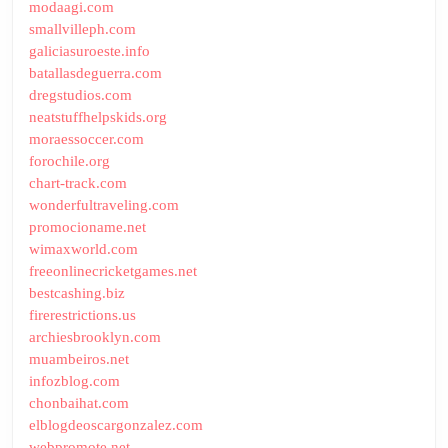
modaagi.com
smallvilleph.com
galiciasuroeste.info
batallasdeguerra.com
dregstudios.com
neatstuffhelpskids.org
moraessoccer.com
forochile.org
chart-track.com
wonderfultraveling.com
promocioname.net
wimaxworld.com
freeonlinecricketgames.net
bestcashing.biz
firerestrictions.us
archiesbrooklyn.com
muambeiros.net
infozblog.com
chonbaihat.com
elblogdeoscargonzalez.com
webpromote.net