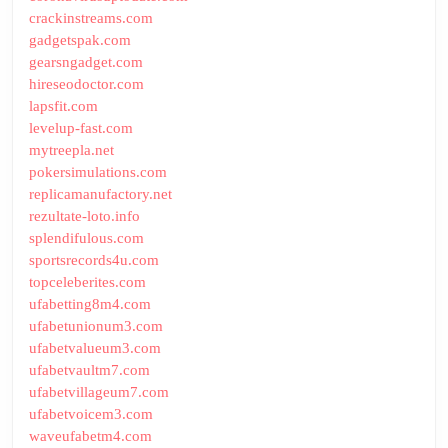
crackinstreams.com
gadgetspak.com
gearsngadget.com
hireseodoctor.com
lapsfit.com
levelup-fast.com
mytreepla.net
pokersimulations.com
replicamanufactory.net
rezultate-loto.info
splendifulous.com
sportsrecords4u.com
topceleberites.com
ufabetting8m4.com
ufabetunionum3.com
ufabetvalueum3.com
ufabetvaultm7.com
ufabetvillageum7.com
ufabetvoicem3.com
waveufabetm4.com