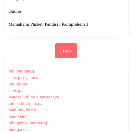
Online
Memahami Plisbet: Panduan Komprehensif
Links
pkv bandarqq
situs pkv games
judi poker
situs qq
bandar judi bola terpercaya
judi slot terpercaya
mahjong demo
demo slot
pkv games bandarqq
link gacor