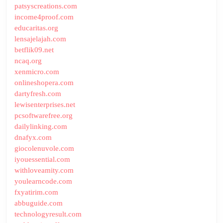
patsyscreations.com
income4proof.com
educaritas.org
lensajelajah.com
betflik09.net
ncaq.org
xenmicro.com
onlineshopera.com
dartyfresh.com
lewisenterprises.net
pcsoftwarefree.org
dailylinking.com
dnafyx.com
giocolenuvole.com
iyouessential.com
withloveamity.com
youlearncode.com
fxyatirim.com
abbuguide.com
technologyresult.com