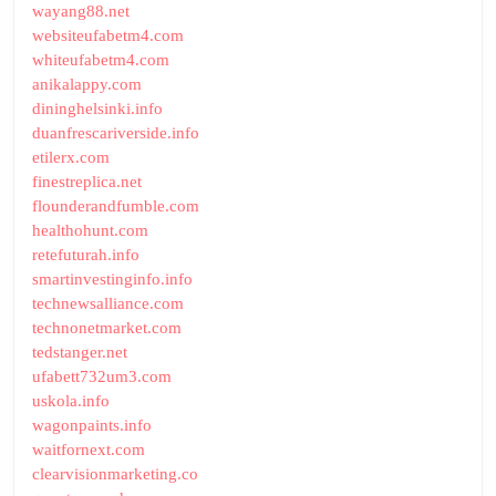
wayang88.net
websiteufabetm4.com
whiteufabetm4.com
anikalappy.com
dininghelsinki.info
duanfrescariverside.info
etilerx.com
finestreplica.net
flounderandfumble.com
healthohunt.com
retefuturah.info
smartinvestinginfo.info
technewsalliance.com
technonetmarket.com
tedstanger.net
ufabett732um3.com
uskola.info
wagonpaints.info
waitfornext.com
clearvisionmarketing.co