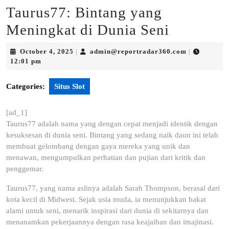
Taurus77: Bintang yang
Meningkat di Dunia Seni
October
admin@repo
October 4, 2025
admin@reportradar360.com
|
|
4,
12:01 pm
2025
Categories:
Situs Slot
[ad_1]
Taurus77 adalah nama yang dengan cepat menjadi identik dengan
kesuksesan di dunia seni. Bintang yang sedang naik daun ini telah
membuat gelombang dengan gaya mereka yang unik dan
menawan, mengumpulkan perhatian dan pujian dari kritik dan
penggemar.
Taurus77, yang nama aslinya adalah Sarah Thompson, berasal dari
kota kecil di Midwest. Sejak usia muda, ia menunjukkan bakat
alami untuk seni, menarik inspirasi dari dunia di sekitarnya dan
menanamkan pekerjaannya dengan rasa keajaiban dan imajinasi.