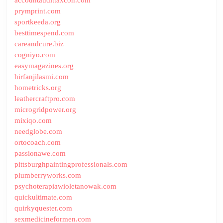
prymprint.com
sportkeeda.org
besttimespend.com
careandcure.biz
cogniyo.com
easymagazines.org
hirfanjilasmi.com
hometricks.org
leathercraftpro.com
microgridpower.org
mixiqo.com
needglobe.com
ortocoach.com
passionawe.com
pittsburghpaintingprofessionals.com
plumberryworks.com
psychoterapiawioletanowak.com
quickultimate.com
quirkyquester.com
sexmedicineformen.com