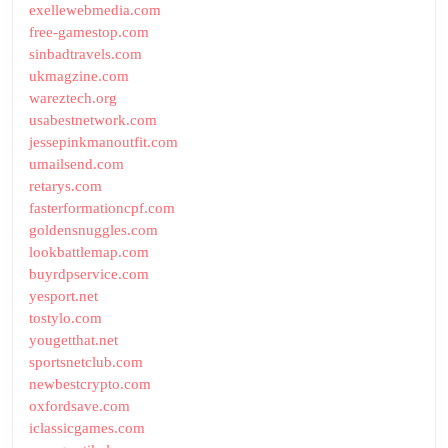
exellewebmedia.com
free-gamestop.com
sinbadtravels.com
ukmagzine.com
wareztech.org
usabestnetwork.com
jessepinkmanoutfit.com
umailsend.com
retarys.com
fasterformationcpf.com
goldensnuggles.com
lookbattlemap.com
buyrdpservice.com
yesport.net
tostylo.com
yougetthat.net
sportsnetclub.com
newbestcrypto.com
oxfordsave.com
iclassicgames.com