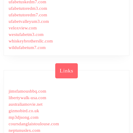
ufabetuskedm7.com
ufabetutoredm3.com
ufabetutoredm7.com
ufabetvalleyum3.com
veloxview.com
westufabetm3.com
whiskeybrothersllc.com
wildufabetum7.com
Links
jimsfamousbbq.com
libertywalk-usa.com
australiamovie.net
gizmobird.co.uk
mp3djsong.com
coursdanglaistoulouse.com
neptunuslex.com