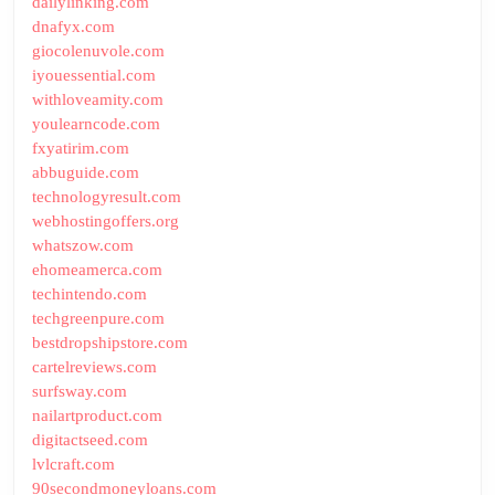
dailylinking.com
dnafyx.com
giocolenuvole.com
iyouessential.com
withloveamity.com
youlearncode.com
fxyatirim.com
abbuguide.com
technologyresult.com
webhostingoffers.org
whatszow.com
ehomeamerca.com
techintendo.com
techgreenpure.com
bestdropshipstore.com
cartelreviews.com
surfsway.com
nailartproduct.com
digitactseed.com
lvlcraft.com
90secondmoneyloans.com