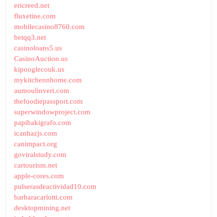
ericreed.net
fluxetine.com
mobilecasino8760.com
betqq3.net
casinoloans5.us
CasinoAuction.us
kipooglecouk.us
mykitchennhome.com
aumoulinvert.com
thefoodiepassport.com
superwindowproject.com
papibakigrafo.com
icanhazjs.com
canimpact.org
goviralstudy.com
cartourism.net
apple-cores.com
pulserasdeactividad10.com
barbaracarlotti.com
desktopmining.net