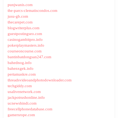
punjwanis.com
the-parcs-clematiscondos.com
jusu-gb.com
thecarepet.com
blogwriterplus.com
guestpostingseo.com
casinogambitpro.info
pokerplaymasters.info
courseoncourse.com
bantinbatdongsan247.com
bahednog.info
bahenxgek.info
pertamaskre.com
threadsvideoandphotodownloader.com
techgiddy.com
usalivenetwork.com
jackpotrushonline.info
ucnewshindi.com
freecellphonedatabase.com
gamersrope.com