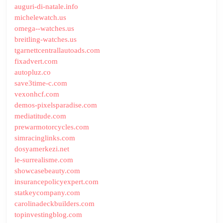
auguri-di-natale.info
michelewatch.us
omega--watches.us
breitling-watches.us
tgarnettcentrallautoads.com
fixadvert.com
autopluz.co
save3time-c.com
vexonhcf.com
demos-pixelsparadise.com
mediatitude.com
prewarmotorcycles.com
simracinglinks.com
dosyamerkezi.net
le-surrealisme.com
showcasebeauty.com
insurancepolicyexpert.com
statkeycompany.com
carolinadeckbuilders.com
topinvestingblog.com