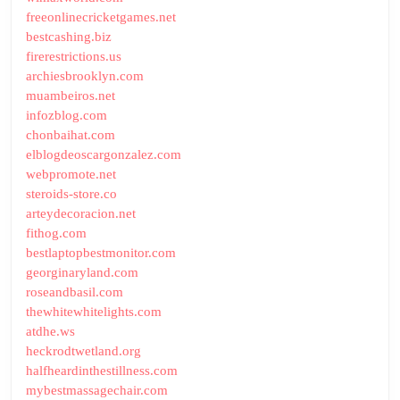
freeonlinecricketgames.net
bestcashing.biz
firerestrictions.us
archiesbrooklyn.com
muambeiros.net
infozblog.com
chonbaihat.com
elblogdeoscargonzalez.com
webpromote.net
steroids-store.co
arteydecoracion.net
fithog.com
bestlaptopbestmonitor.com
georginaryland.com
roseandbasil.com
thewhitewhitelights.com
atdhe.ws
heckrodtwetland.org
halfheardinthestillness.com
mybestmassagechair.com