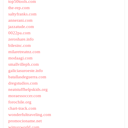
top50tools.com
the-rep.com
saltyfranks.com
annerani.com
jazzatude.com
0022pa.com
zeroshare.info
bilesinc.com
milaretreatnz.com
modaagi.com
smallvilleph.com
galiciasuroeste.info
batallasdeguerra.com
dregstudios.com
neatstuffhelpskids.org
moraessoccer.com
forochile.org
chart-track.com
wonderfultraveling.com
promocioname.net
wimaxworld.com