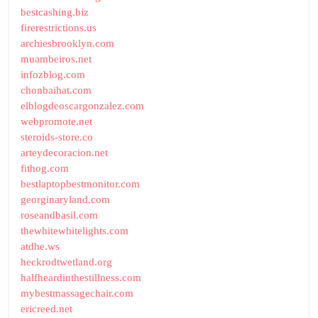
bestcashing.biz
firerestrictions.us
archiesbrooklyn.com
muambeiros.net
infozblog.com
chonbaihat.com
elblogdeoscargonzalez.com
webpromote.net
steroids-store.co
arteydecoracion.net
fithog.com
bestlaptopbestmonitor.com
georginaryland.com
roseandbasil.com
thewhitewhitelights.com
atdhe.ws
heckrodtwetland.org
halfheardinthestillness.com
mybestmassagechair.com
ericreed.net