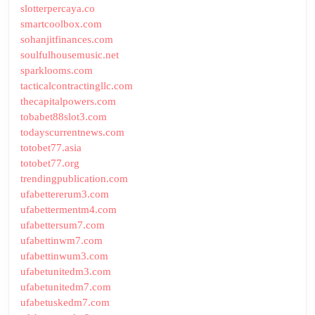
slotterpercaya.co
smartcoolbox.com
sohanjitfinances.com
soulfulhousemusic.net
sparklooms.com
tacticalcontractingllc.com
thecapitalpowers.com
tobabet88slot3.com
todayscurrentnews.com
totobet77.asia
totobet77.org
trendingpublication.com
ufabettererum3.com
ufabettermentm4.com
ufabettersum7.com
ufabettinwm7.com
ufabettinwum3.com
ufabetunitedm3.com
ufabetunitedm7.com
ufabetuskedm7.com