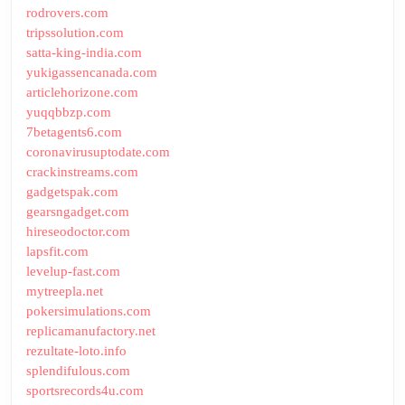
rodrovers.com
tripssolution.com
satta-king-india.com
yukigassencanada.com
articlehorizone.com
yuqqbbzp.com
7betagents6.com
coronavirusuptodate.com
crackinstreams.com
gadgetspak.com
gearsngadget.com
hireseodoctor.com
lapsfit.com
levelup-fast.com
mytreepla.net
pokersimulations.com
replicamanufactory.net
rezultate-loto.info
splendifulous.com
sportsrecords4u.com