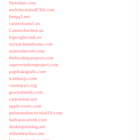
fluxetine.com
mobilecasino8760.com
betqq3.net
casinoloans5.us
CasinoAuction.us
kipooglecouk.us
mykitchennhome.com
aumoulinvert.com
thefoodiepassport.com
superwindowproject.com
papibakigrafo.com
icanhazjs.com
canimpact.org
goviralstudy.com
cartourism.net
apple-cores.com
pulserasdeactividad10.com
barbaracarlotti.com
desktopmining.net
inthebleachers.net