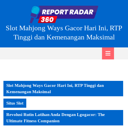
Skip
to
content
Skip
Slot Mahjong Ways Gacor Hari Ini, RTP
to
content
Tinggi dan Kemenangan Maksimal
Open
Button
Slot Mahjong Ways Gacor Hari Ini, RTP Tinggi dan
Kemenangan Maksimal
Situs Slot
Revolusi Rutin Latihan Anda Dengan Lgogacor: The
Ultimate Fitness Companion