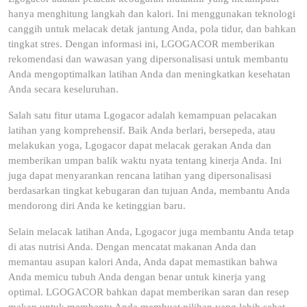
hanya menghitung langkah dan kalori. Ini menggunakan teknologi
canggih untuk melacak detak jantung Anda, pola tidur, dan bahkan
tingkat stres. Dengan informasi ini, LGOGACOR memberikan
rekomendasi dan wawasan yang dipersonalisasi untuk membantu
Anda mengoptimalkan latihan Anda dan meningkatkan kesehatan
Anda secara keseluruhan.
Salah satu fitur utama Lgogacor adalah kemampuan pelacakan
latihan yang komprehensif. Baik Anda berlari, bersepeda, atau
melakukan yoga, Lgogacor dapat melacak gerakan Anda dan
memberikan umpan balik waktu nyata tentang kinerja Anda. Ini
juga dapat menyarankan rencana latihan yang dipersonalisasi
berdasarkan tingkat kebugaran dan tujuan Anda, membantu Anda
mendorong diri Anda ke ketinggian baru.
Selain melacak latihan Anda, Lgogacor juga membantu Anda tetap
di atas nutrisi Anda. Dengan mencatat makanan Anda dan
memantau asupan kalori Anda, Anda dapat memastikan bahwa
Anda memicu tubuh Anda dengan benar untuk kinerja yang
optimal. LGOGACOR bahkan dapat memberikan saran dan resep