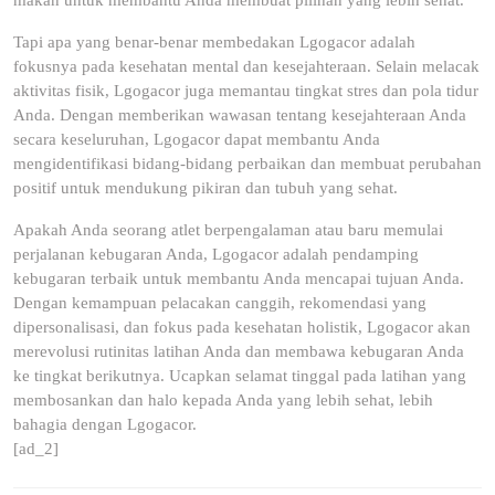
makan untuk membantu Anda membuat pilihan yang lebih sehat.
Tapi apa yang benar-benar membedakan Lgogacor adalah
fokusnya pada kesehatan mental dan kesejahteraan. Selain melacak
aktivitas fisik, Lgogacor juga memantau tingkat stres dan pola tidur
Anda. Dengan memberikan wawasan tentang kesejahteraan Anda
secara keseluruhan, Lgogacor dapat membantu Anda
mengidentifikasi bidang-bidang perbaikan dan membuat perubahan
positif untuk mendukung pikiran dan tubuh yang sehat.
Apakah Anda seorang atlet berpengalaman atau baru memulai
perjalanan kebugaran Anda, Lgogacor adalah pendamping
kebugaran terbaik untuk membantu Anda mencapai tujuan Anda.
Dengan kemampuan pelacakan canggih, rekomendasi yang
dipersonalisasi, dan fokus pada kesehatan holistik, Lgogacor akan
merevolusi rutinitas latihan Anda dan membawa kebugaran Anda
ke tingkat berikutnya. Ucapkan selamat tinggal pada latihan yang
membosankan dan halo kepada Anda yang lebih sehat, lebih
bahagia dengan Lgogacor.
[ad_2]