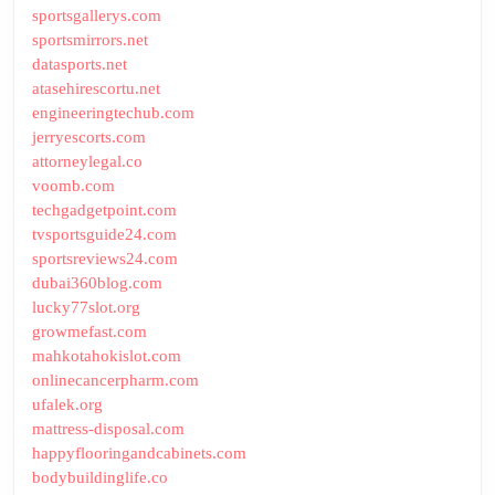
sportsgallerys.com
sportsmirrors.net
datasports.net
atasehirescortu.net
engineeringtechub.com
jerryescorts.com
attorneylegal.co
voomb.com
techgadgetpoint.com
tvsportsguide24.com
sportsreviews24.com
dubai360blog.com
lucky77slot.org
growmefast.com
mahkotahokislot.com
onlinecancerpharm.com
ufalek.org
mattress-disposal.com
happyflooringandcabinets.com
bodybuildinglife.co