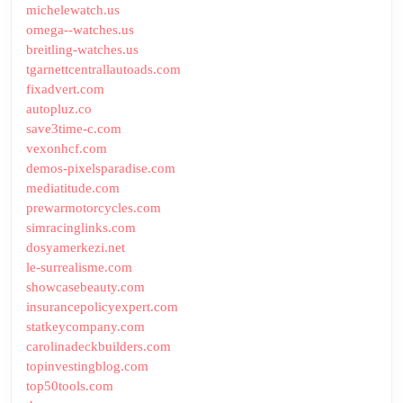
michelewatch.us
omega--watches.us
breitling-watches.us
tgarnettcentrallautoads.com
fixadvert.com
autopluz.co
save3time-c.com
vexonhcf.com
demos-pixelsparadise.com
mediatitude.com
prewarmotorcycles.com
simracinglinks.com
dosyamerkezi.net
le-surrealisme.com
showcasebeauty.com
insurancepolicyexpert.com
statkeycompany.com
carolinadeckbuilders.com
topinvestingblog.com
top50tools.com