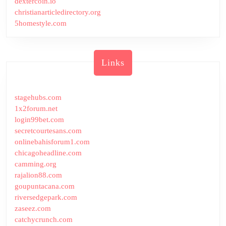
dextercoin.io
christianarticledirectory.org
5homestyle.com
Links
stagehubs.com
1x2forum.net
login99bet.com
secretcourtesans.com
onlinebahisforum1.com
chicagoheadline.com
camming.org
rajalion88.com
goupuntacana.com
riversedgepark.com
zaseez.com
catchycrunch.com