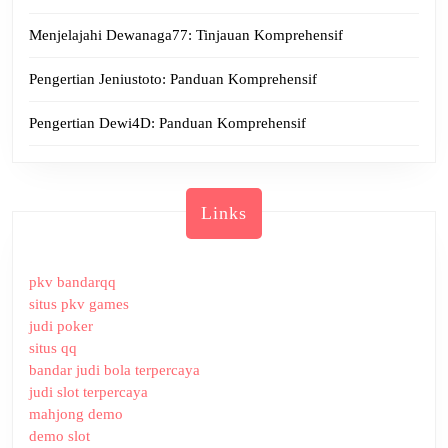
Menjelajahi Dewanaga77: Tinjauan Komprehensif
Pengertian Jeniustoto: Panduan Komprehensif
Pengertian Dewi4D: Panduan Komprehensif
Links
pkv bandarqq
situs pkv games
judi poker
situs qq
bandar judi bola terpercaya
judi slot terpercaya
mahjong demo
demo slot