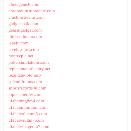
7betagents6.com
coronavirusuptodate.com
crackinstreams.com
gadgetspak.com
gearsngadget.com
hireseodoctor.com
lapsfit.com
levelup-fast.com
mytreepla.net
pokersimulations.com
replicamanufactory.net
rezultate-loto.info
splendifulous.com
sportsrecords4u.com
topceleberites.com
ufabetting8m4.com
ufabetunionum3.com
ufabetvalueum3.com
ufabetvaultm7.com
ufabetvillageum7.com