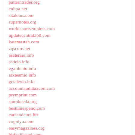
patterntrader.org
cnhpa.net
sitalotus.com
supernotes.org
worldsportsempires.com
updatecentral360.com
katamastah.com
zqscore.net
aseleraio.info
asticio.info
egardenio.info
arxteamio.info
getalexio.info
accountaudittaxcon.com
prymprint.com
sportkeeda.org
besttimespend.com
careandcure.biz
cogniyo.com
easymagazines.org
hirfanjilasmi.com