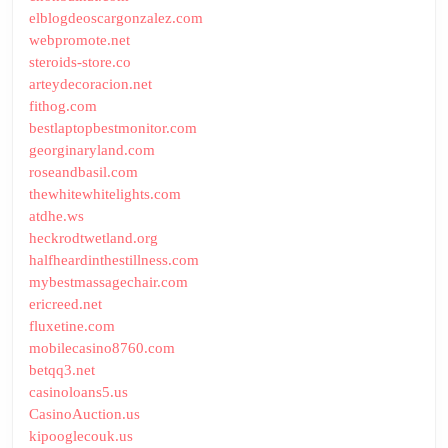
elblogdeoscargonzalez.com
webpromote.net
steroids-store.co
arteydecoracion.net
fithog.com
bestlaptopbestmonitor.com
georginaryland.com
roseandbasil.com
thewhitewhitelights.com
atdhe.ws
heckrodtwetland.org
halfheardinthestillness.com
mybestmassagechair.com
ericreed.net
fluxetine.com
mobilecasino8760.com
betqq3.net
casinoloans5.us
CasinoAuction.us
kipooglecouk.us