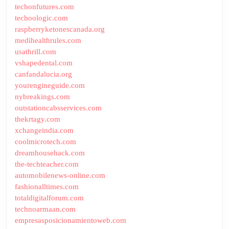
techonfutures.com
techoologic.com
raspberryketonescanada.org
medihealthrules.com
usathrill.com
vshapedental.com
canfandalucia.org
yourengineguide.com
nybreakings.com
outstationcabsservices.com
thekrtagy.com
xchangeindia.com
coolmicrotech.com
dreamhousehack.com
the-techteacher.com
automobilenews-online.com
fashionalltimes.com
totaldigitalforum.com
technoarmaan.com
empresasposicionamientoweb.com