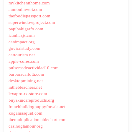
mykitchennhome.com
aumoulinvert.com
thefoodiepassport.com
superwindowproject.com
papibakigrafo.com
icanhazjs.com
canimpact.org
goviralstudy.com
cartourism.net
apple-cores.com
pulserasdeactividad10.com
barbaracarlotti.com
desktopmining.net
inthebleachers.net
lexapro-rx-store.com
buyskincareproducts.org
frenchbulldogpuppyforsale.net
kogamasquid.com
themultiplicationtablechart.com
casinoglamour.org