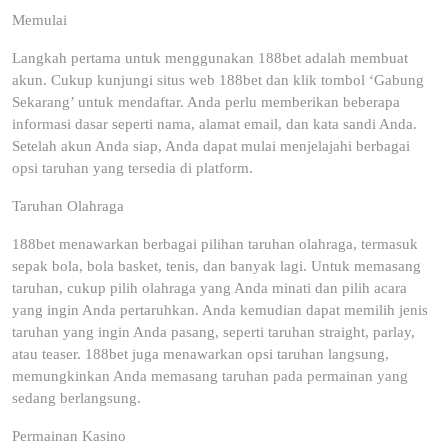
Memulai
Langkah pertama untuk menggunakan 188bet adalah membuat
akun. Cukup kunjungi situs web 188bet dan klik tombol ‘Gabung
Sekarang’ untuk mendaftar. Anda perlu memberikan beberapa
informasi dasar seperti nama, alamat email, dan kata sandi Anda.
Setelah akun Anda siap, Anda dapat mulai menjelajahi berbagai
opsi taruhan yang tersedia di platform.
Taruhan Olahraga
188bet menawarkan berbagai pilihan taruhan olahraga, termasuk
sepak bola, bola basket, tenis, dan banyak lagi. Untuk memasang
taruhan, cukup pilih olahraga yang Anda minati dan pilih acara
yang ingin Anda pertaruhkan. Anda kemudian dapat memilih jenis
taruhan yang ingin Anda pasang, seperti taruhan straight, parlay,
atau teaser. 188bet juga menawarkan opsi taruhan langsung,
memungkinkan Anda memasang taruhan pada permainan yang
sedang berlangsung.
Permainan Kasino