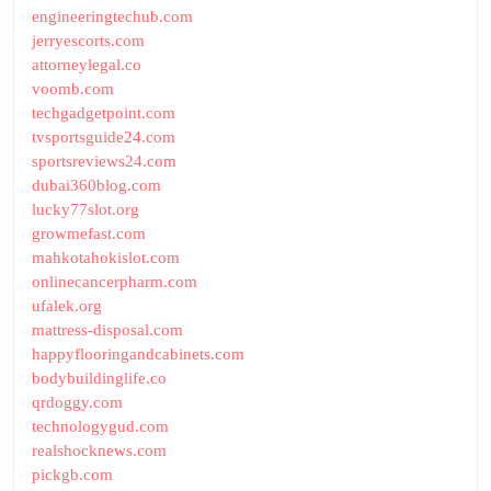
engineeringtechub.com
jerryescorts.com
attorneylegal.co
voomb.com
techgadgetpoint.com
tvsportsguide24.com
sportsreviews24.com
dubai360blog.com
lucky77slot.org
growmefast.com
mahkotahokislot.com
onlinecancerpharm.com
ufalek.org
mattress-disposal.com
happyflooringandcabinets.com
bodybuildinglife.co
qrdoggy.com
technologygud.com
realshocknews.com
pickgb.com