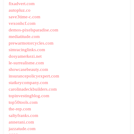
fixadvert.com
autopluz.co
save3time-c.com
vexonhcf.com
demos-pixelsparadise.com
mediatitude.com
prewarmotorcycles.com
simracinglinks.com
dosyamerkezi.net
le-surrealisme.com
showcasebeauty.com
insurancepolicyexpert.com
statkeycompany.com
carolinadeckbuilders.com
topinvestingblog.com
top50tools.com
the-rep.com
saltyfranks.com
annerani.com
jazzatude.com