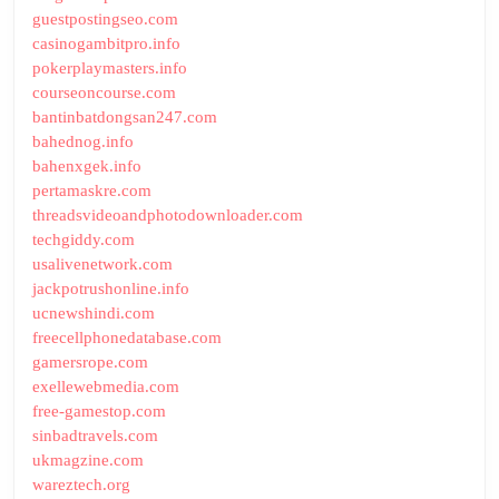
guestpostingseo.com
casinogambitpro.info
pokerplaymasters.info
courseoncourse.com
bantinbatdongsan247.com
bahednog.info
bahenxgek.info
pertamaskre.com
threadsvideoandphotodownloader.com
techgiddy.com
usalivenetwork.com
jackpotrushonline.info
ucnewshindi.com
freecellphonedatabase.com
gamersrope.com
exellewebmedia.com
free-gamestop.com
sinbadtravels.com
ukmagzine.com
wareztech.org