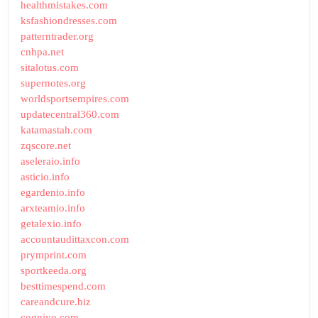
healthmistakes.com
ksfashiondresses.com
patterntrader.org
cnhpa.net
sitalotus.com
supernotes.org
worldsportsempires.com
updatecentral360.com
katamastah.com
zqscore.net
aseleraio.info
asticio.info
egardenio.info
arxteamio.info
getalexio.info
accountaudittaxcon.com
prymprint.com
sportkeeda.org
besttimespend.com
careandcure.biz
cogniyo.com