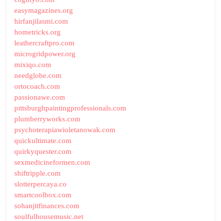
easymagazines.org
hirfanjilasmi.com
hometricks.org
leathercraftpro.com
microgridpower.org
mixiqo.com
needglobe.com
ortocoach.com
passionawe.com
pittsburghpaintingprofessionals.com
plumberryworks.com
psychoterapiawioletanowak.com
quickultimate.com
quirkyquester.com
sexmedicineformen.com
shiftripple.com
slotterpercaya.co
smartcoolbox.com
sohanjitfinances.com
soulfulhousemusic.net