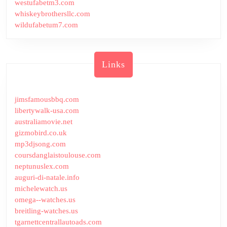
westufabetm3.com
whiskeybrothersllc.com
wildufabetum7.com
Links
jimsfamousbbq.com
libertywalk-usa.com
australiamovie.net
gizmobird.co.uk
mp3djsong.com
coursdanglaistoulouse.com
neptunuslex.com
auguri-di-natale.info
michelewatch.us
omega--watches.us
breitling-watches.us
tgarnettcentrallautoads.com