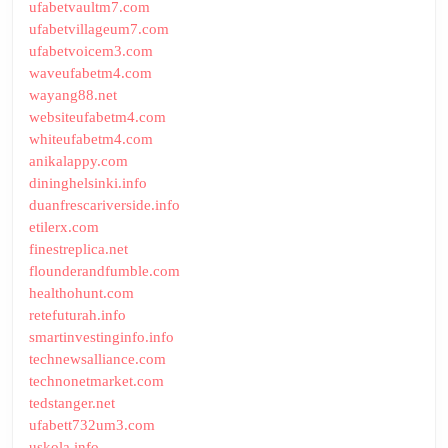
ufabetvaultm7.com
ufabetvillageum7.com
ufabetvoicem3.com
waveufabetm4.com
wayang88.net
websiteufabetm4.com
whiteufabetm4.com
anikalappy.com
dininghelsinki.info
duanfrescariverside.info
etilerx.com
finestreplica.net
flounderandfumble.com
healthohunt.com
retefuturah.info
smartinvestinginfo.info
technewsalliance.com
technonetmarket.com
tedstanger.net
ufabett732um3.com
uskola.info