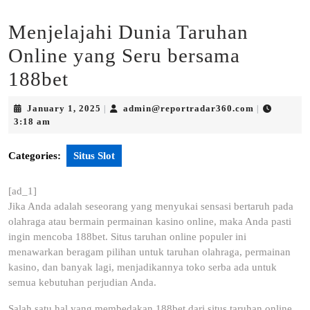
Menjelajahi Dunia Taruhan
Online yang Seru bersama
188bet
January
admin@repo
January 1, 2025
admin@reportradar360.com
|
|
1,
3:18 am
2025
Categories:
Situs Slot
[ad_1]
Jika Anda adalah seseorang yang menyukai sensasi bertaruh pada
olahraga atau bermain permainan kasino online, maka Anda pasti
ingin mencoba 188bet. Situs taruhan online populer ini
menawarkan beragam pilihan untuk taruhan olahraga, permainan
kasino, dan banyak lagi, menjadikannya toko serba ada untuk
semua kebutuhan perjudian Anda.
Salah satu hal yang membedakan 188bet dari situs taruhan online