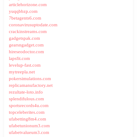
articlehorizone.com
yuqqbbzp.com
7betagents6.com
coronavirusuptodate.com
crackinstreams.com
gadgetspak.com
gearsngadget.com
hireseodoctor.com
lapsfit.com
levelup-fast.com
mytreepla.net
pokersimulations.com
replicamanufactory.net
rezultate-loto.info
splendifulous.com
sportsrecords4u.com
topceleberites.com
ufabetting8m4.com
ufabetunionum3.com
ufabetvalueum3.com