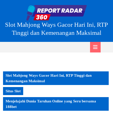
Skip
to
content
Skip
Slot Mahjong Ways Gacor Hari Ini, RTP
to
content
Tinggi dan Kemenangan Maksimal
Open
Button
Slot Mahjong Ways Gacor Hari Ini, RTP Tinggi dan
Kemenangan Maksimal
Situs Slot
Menjelajahi Dunia Taruhan Online yang Seru bersama
188bet