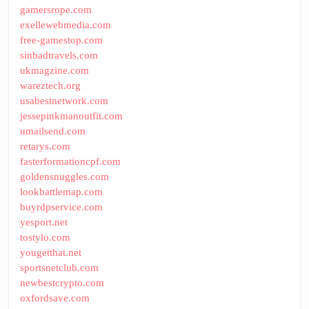
gamersrope.com
exellewebmedia.com
free-gamestop.com
sinbadtravels.com
ukmagzine.com
wareztech.org
usabestnetwork.com
jessepinkmanoutfit.com
umailsend.com
retarys.com
fasterformationcpf.com
goldensnuggles.com
lookbattlemap.com
buyrdpservice.com
yesport.net
tostylo.com
yougetthat.net
sportsnetclub.com
newbestcrypto.com
oxfordsave.com