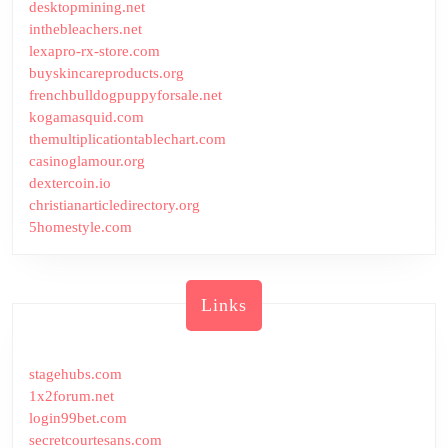
desktopmining.net
inthebleachers.net
lexapro-rx-store.com
buyskincareproducts.org
frenchbulldogpuppyforsale.net
kogamasquid.com
themultiplicationtablechart.com
casinoglamour.org
dextercoin.io
christianarticledirectory.org
5homestyle.com
Links
stagehubs.com
1x2forum.net
login99bet.com
secretcourtesans.com