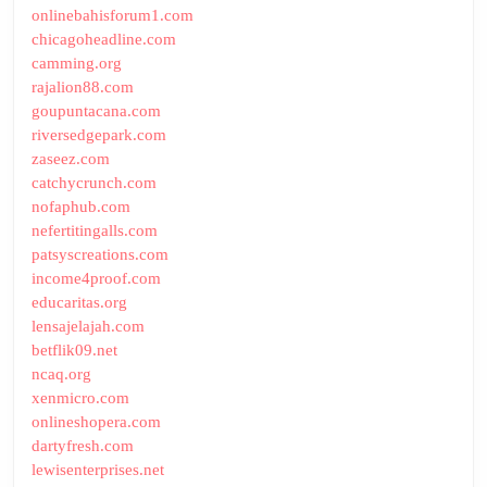
onlinebahisforum1.com
chicagoheadline.com
camming.org
rajalion88.com
goupuntacana.com
riversedgepark.com
zaseez.com
catchycrunch.com
nofaphub.com
nefertitingalls.com
patsyscreations.com
income4proof.com
educaritas.org
lensajelajah.com
betflik09.net
ncaq.org
xenmicro.com
onlineshopera.com
dartyfresh.com
lewisenterprises.net