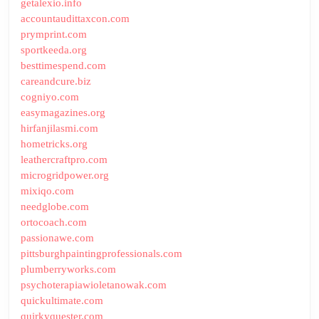
getalexio.info
accountaudittaxcon.com
prymprint.com
sportkeeda.org
besttimespend.com
careandcure.biz
cogniyo.com
easymagazines.org
hirfanjilasmi.com
hometricks.org
leathercraftpro.com
microgridpower.org
mixiqo.com
needglobe.com
ortocoach.com
passionawe.com
pittsburghpaintingprofessionals.com
plumberryworks.com
psychoterapiawioletanowak.com
quickultimate.com
quirkyquester.com