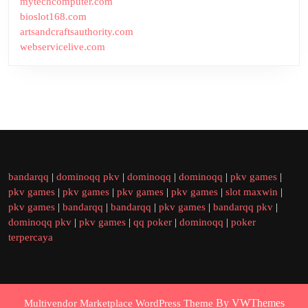
mytechcomputer.com
bioslot168.com
artsandcraftsauthority.com
webservicelive.com
bandarqq
|
dominoqq pkv
|
dominoqq
|
dominoqq
|
pkv games
|
pkv games
|
pkv games
|
pkv games
|
pkv games
|
slot maxwin
|
pkv games
|
bandarqq
|
bandarqq
|
pkv games
|
bandarqq pkv
|
dominoqq pkv
|
pkv games
|
qq poker
|
dominoqq
|
poker
terpercaya
By VWThemes
Multivendor Marketplace WordPress Theme