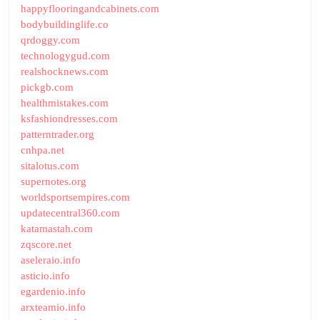
happyflooringandcabinets.com
bodybuildinglife.co
qrdoggy.com
technologygud.com
realshocknews.com
pickgb.com
healthmistakes.com
ksfashiondresses.com
patterntrader.org
cnhpa.net
sitalotus.com
supernotes.org
worldsportsempires.com
updatecentral360.com
katamastah.com
zqscore.net
aseleraio.info
asticio.info
egardenio.info
arxteamio.info