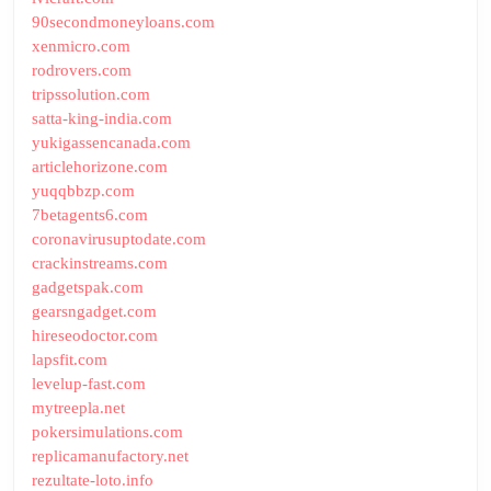
90secondmoneyloans.com
xenmicro.com
rodrovers.com
tripssolution.com
satta-king-india.com
yukigassencanada.com
articlehorizone.com
yuqqbbzp.com
7betagents6.com
coronavirusuptodate.com
crackinstreams.com
gadgetspak.com
gearsngadget.com
hireseodoctor.com
lapsfit.com
levelup-fast.com
mytreepla.net
pokersimulations.com
replicamanufactory.net
rezultate-loto.info