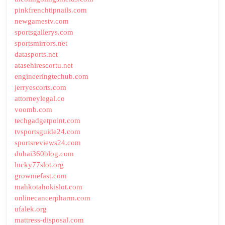
pinkfrenchtipnails.com
newgamestv.com
sportsgallerys.com
sportsmirrors.net
datasports.net
atasehirescortu.net
engineeringtechub.com
jerryescorts.com
attorneylegal.co
voomb.com
techgadgetpoint.com
tvsportsguide24.com
sportsreviews24.com
dubai360blog.com
lucky77slot.org
growmefast.com
mahkotahokislot.com
onlinecancerpharm.com
ufalek.org
mattress-disposal.com