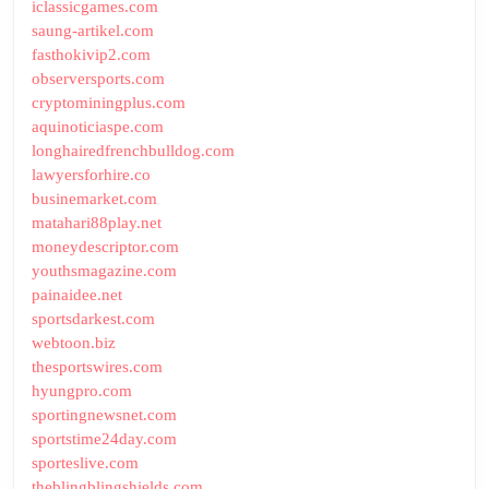
iclassicgames.com
saung-artikel.com
fasthokivip2.com
observersports.com
cryptominingplus.com
aquinoticiaspe.com
longhairedfrenchbulldog.com
lawyersforhire.co
businemarket.com
matahari88play.net
moneydescriptor.com
youthsmagazine.com
painaidee.net
sportsdarkest.com
webtoon.biz
thesportswires.com
hyungpro.com
sportingnewsnet.com
sportstime24day.com
sporteslive.com
theblingblingshields.com