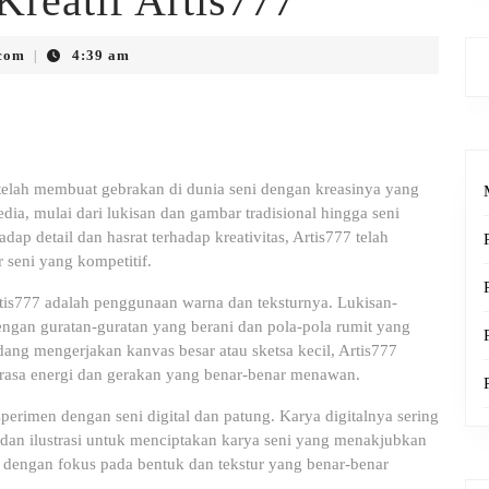
Kreatif Artis777
admin@reportradar360.com
com
4:39 am
|
 telah membuat gebrakan di dunia seni dengan kreasinya yang
, mulai dari lukisan dan gambar tradisional hingga seni
dap detail dan hasrat terhadap kreativitas, Artis777 telah
 seni yang kompetitif.
rtis777 adalah penggunaan warna dan teksturnya. Lukisan-
engan guratan-guratan yang berani dan pola-pola rumit yang
dang mengerjakan kanvas besar atau sketsa kecil, Artis777
rasa energi dan gerakan yang benar-benar menawan.
sperimen dengan seni digital dan patung. Karya digitalnya sering
 dan ilustrasi untuk menciptakan karya seni yang menakjubkan
l, dengan fokus pada bentuk dan tekstur yang benar-benar