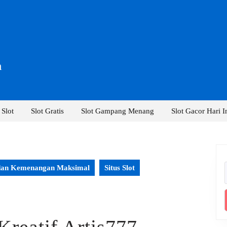
n
 Slot
Slot Gratis
Slot Gampang Menang
Slot Gacor Hari I
i dan Kemenangan Maksimal
Situs Slot