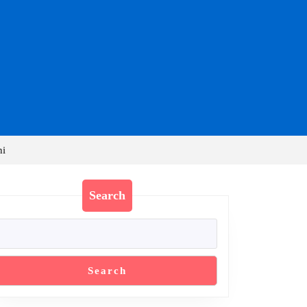
ni
Search
Search