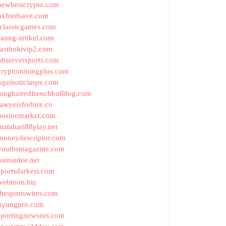
newbestcrypto.com
oxfordsave.com
iclassicgames.com
saung-artikel.com
fasthokivip2.com
observersports.com
cryptominingplus.com
aquinoticiaspe.com
longhairedfrenchbulldog.com
lawyersforhire.co
businemarket.com
matahari88play.net
moneydescriptor.com
youthsmagazine.com
painaidee.net
sportsdarkest.com
webtoon.biz
thesportswires.com
hyungpro.com
sportingnewsnet.com