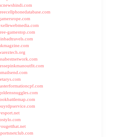
ucnewshindi.com
freecellphonedatabase.com
gamersrope.com
exellewebmedia.com
free-gamestop.com
sinbadtravels.com
ukmagzine.com
wareztech.org
usabestnetwork.com
jessepinkmanoutfit.com
umailsend.com
retarys.com
fasterformationcpf.com
goldensnuggles.com
lookbattlemap.com
buyrdpservice.com
yesport.net
tostylo.com
yougetthat.net
sportsnetclub.com