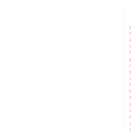
Next
post: