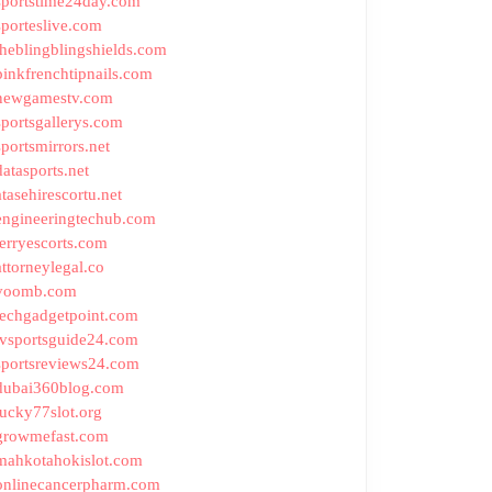
sportstime24day.com
sporteslive.com
theblingblingshields.com
pinkfrenchtipnails.com
newgamestv.com
sportsgallerys.com
sportsmirrors.net
datasports.net
atasehirescortu.net
engineeringtechub.com
jerryescorts.com
attorneylegal.co
voomb.com
techgadgetpoint.com
tvsportsguide24.com
sportsreviews24.com
dubai360blog.com
lucky77slot.org
growmefast.com
mahkotahokislot.com
onlinecancerpharm.com