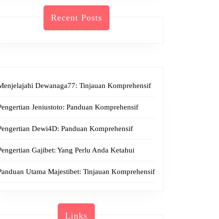
Recent Posts
Menjelajahi Dewanaga77: Tinjauan Komprehensif
Pengertian Jeniustoto: Panduan Komprehensif
Pengertian Dewi4D: Panduan Komprehensif
Pengertian Gajibet: Yang Perlu Anda Ketahui
Panduan Utama Majestibet: Tinjauan Komprehensif
Links