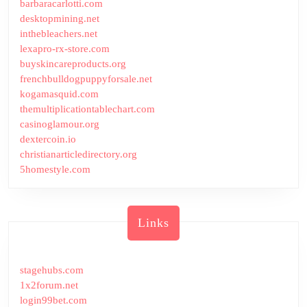
barbaracarlotti.com
desktopmining.net
inthebleachers.net
lexapro-rx-store.com
buyskincareproducts.org
frenchbulldogpuppyforsale.net
kogamasquid.com
themultiplicationtablechart.com
casinoglamour.org
dextercoin.io
christianarticledirectory.org
5homestyle.com
Links
stagehubs.com
1x2forum.net
login99bet.com