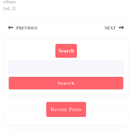
efisien.
[ad_2]
Post
PREVIOUS
NEXT
navigation
Previous
Next
post:
post:
Search
Search
Recent Posts