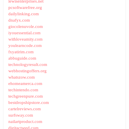
lewisenterprises.net
pcsoftwarefree.org
dailylinking.com
dnafyx.com
giocolenuvole.com
iyouessential.com
withloveamity.com
youlearncode.com
fxyatirim.com
abbuguide.com
technologyresult.com
webhostingoffers.org
whatszow.com
ehomeamerca.com
techintendo.com
techgreenpure.com
bestdropshipstore.com
cartelreviews.com
surfsway.com
nailartproduct.com
digitactseed.com