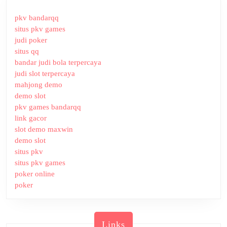
pkv bandarqq
situs pkv games
judi poker
situs qq
bandar judi bola terpercaya
judi slot terpercaya
mahjong demo
demo slot
pkv games bandarqq
link gacor
slot demo maxwin
demo slot
situs pkv
situs pkv games
poker online
poker
Links