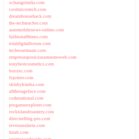
xchangeindia.com
coolmicrotech.com
dreamhousehack.com
the-techteacher.com
automobilenews-online.com
fashionalltimes.com
totaldigitalforum.com
technoarmaan.com
empresasposicionamientoweb.com
tonybestcosmetics.com
buzznc.com
fxjoiner.com
skinbykindra.com
alltherageface.com
codenational.com
progameexplorer.com
rockislandroastery.com
directselling-pro.com
revenuealarm.com
lurab.com
ignitioncoilguide.com