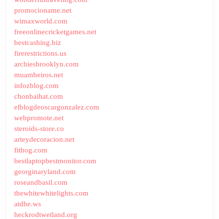
promocioname.net
wimaxworld.com
freeonlinecricketgames.net
bestcashing.biz
firerestrictions.us
archiesbrooklyn.com
muambeiros.net
infozblog.com
chonbaihat.com
elblogdeoscargonzalez.com
webpromote.net
steroids-store.co
arteydecoracion.net
fithog.com
bestlaptopbestmonitor.com
georginaryland.com
roseandbasil.com
thewhitewhitelights.com
atdhe.ws
heckrodtwetland.org