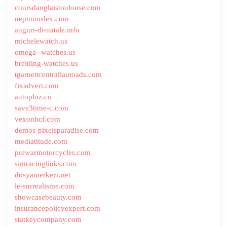
coursdanglaistoulouse.com
neptunuslex.com
auguri-di-natale.info
michelewatch.us
omega--watches.us
breitling-watches.us
tgarnettcentrallautoads.com
fixadvert.com
autopluz.co
save3time-c.com
vexonhcf.com
demos-pixelsparadise.com
mediatitude.com
prewarmotorcycles.com
simracinglinks.com
dosyamerkezi.net
le-surrealisme.com
showcasebeauty.com
insurancepolicyexpert.com
statkeycompany.com