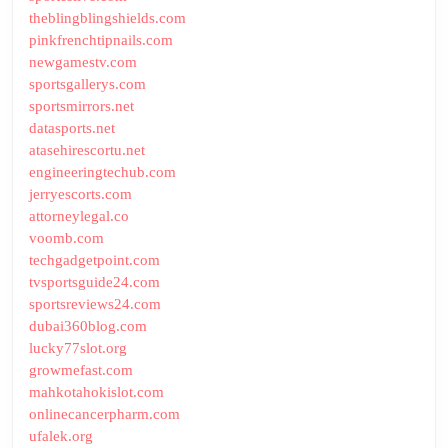
theblingblingshields.com
pinkfrenchtipnails.com
newgamestv.com
sportsgallerys.com
sportsmirrors.net
datasports.net
atasehirescortu.net
engineeringtechub.com
jerryescorts.com
attorneylegal.co
voomb.com
techgadgetpoint.com
tvsportsguide24.com
sportsreviews24.com
dubai360blog.com
lucky77slot.org
growmefast.com
mahkotahokislot.com
onlinecancerpharm.com
ufalek.org