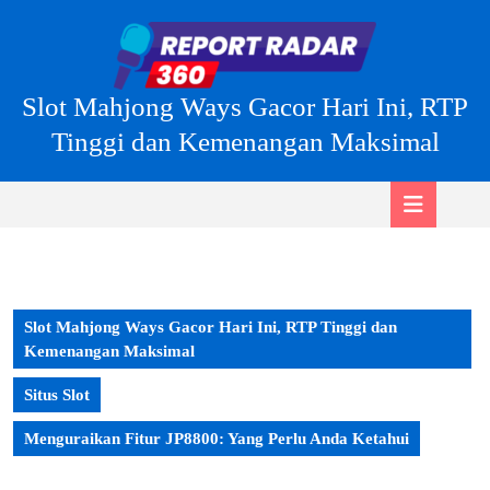
Skip
to
content
Skip
Slot Mahjong Ways Gacor Hari Ini, RTP
to
content
Tinggi dan Kemenangan Maksimal
Open
Button
Slot Mahjong Ways Gacor Hari Ini, RTP Tinggi dan
Kemenangan Maksimal
Situs Slot
Menguraikan Fitur JP8800: Yang Perlu Anda Ketahui