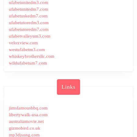
ufabetunitedm3.com
ufabetunitedm7.com
ufabetuskedm7.com
ufabetutoredm3.com
ufabetutoredm7.com
ufabetvalleyum3.com
veloxview.com
westufabetm3.com
whiskeybrothersllc.com
wildufabetum7.com
Links
jimsfamousbbq.com
libertywalk-usa.com
australiamovie.net
gizmobird.co.uk
mp3djsong.com