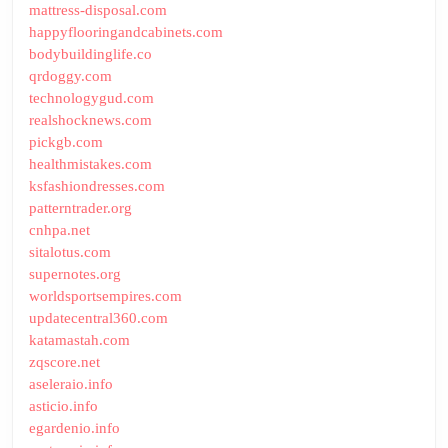
mattress-disposal.com
happyflooringandcabinets.com
bodybuildinglife.co
qrdoggy.com
technologygud.com
realshocknews.com
pickgb.com
healthmistakes.com
ksfashiondresses.com
patterntrader.org
cnhpa.net
sitalotus.com
supernotes.org
worldsportsempires.com
updatecentral360.com
katamastah.com
zqscore.net
aseleraio.info
asticio.info
egardenio.info