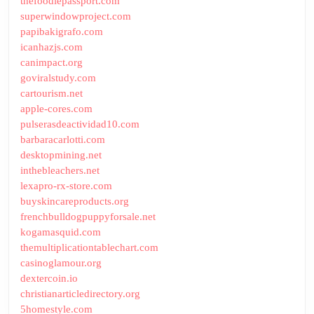
thefoodiepassport.com
superwindowproject.com
papibakigrafo.com
icanhazjs.com
canimpact.org
goviralstudy.com
cartourism.net
apple-cores.com
pulserasdeactividad10.com
barbaracarlotti.com
desktopmining.net
inthebleachers.net
lexapro-rx-store.com
buyskincareproducts.org
frenchbulldogpuppyforsale.net
kogamasquid.com
themultiplicationtablechart.com
casinoglamour.org
dextercoin.io
christianarticledirectory.org
5homestyle.com