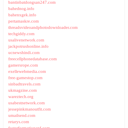
bantinbatdongsan247.com
bahednog.info
bahenxgek.info
pertamaskre.com
threadsvideoandphotodownloader.com
techgiddy.com
usalivenetwork.com
jackpotrushonline.info
ucnewshindi.com
freecellphonedatabase.com
gamersrope.com
exellewebmedia.com
free-gamestop.com
sinbadtravels.com
ukmagzine.com
wareztech.org
usabestnetwork.com
jessepinkmanoutfit.com
umailsend.com
retarys.com
fasterformationcpf.com