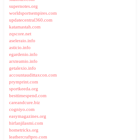
supernotes.org
worldsportsempires.com
updatecentral360.com
katamastah.com
zqscore.net
aseleraio.info
asticio.info
egardenio.info
arxteamio.info
getalexio.info
accountaudittaxcon.com
prymprint.com
sportkeeda.org
besttimespend.com
careandcure.biz
cogniyo.com
easymagazines.org
hirfanjilasmi.com
hometricks.org
leathercraftpro.com