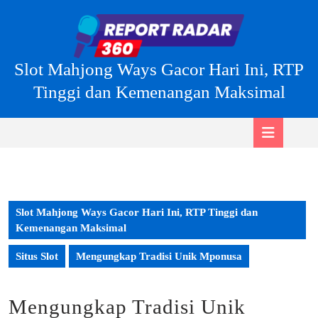
Skip
to
content
Skip
Slot Mahjong Ways Gacor Hari Ini, RTP
to
content
Tinggi dan Kemenangan Maksimal
Open
Button
Slot Mahjong Ways Gacor Hari Ini, RTP Tinggi dan
Kemenangan Maksimal
Situs Slot
Mengungkap Tradisi Unik Mponusa
Mengungkap Tradisi Unik