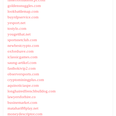
goldensnuggles.com
lookbattlemap.com
buyrdpservice.com
yesport.net
tostylo.com
yougetthat.net
sportsnetclub.com
newbestcrypto.com
oxfordsave.com
iclassicgames.com
saung-artikel.com
fasthokivip2.com
observersports.com
cryptominingplus.com
aquinoticiaspe.com
longhairedfrenchbulldog.com
lawyersforhire.co
businemarket.com
matahari88play.net
moneydescriptor.com