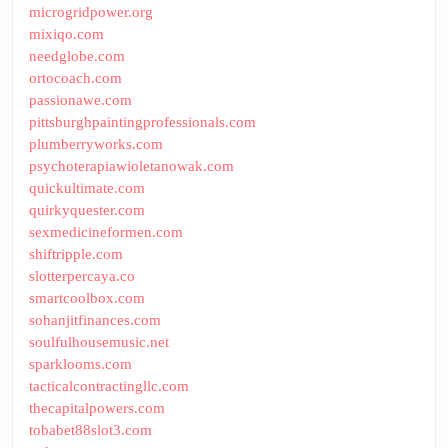
microgridpower.org
mixiqo.com
needglobe.com
ortocoach.com
passionawe.com
pittsburghpaintingprofessionals.com
plumberryworks.com
psychoterapiawioletanowak.com
quickultimate.com
quirkyquester.com
sexmedicineformen.com
shiftripple.com
slotterpercaya.co
smartcoolbox.com
sohanjitfinances.com
soulfulhousemusic.net
sparklooms.com
tacticalcontractingllc.com
thecapitalpowers.com
tobabet88slot3.com