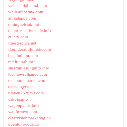
websiteufabetm4.com
whiteufabetm4.com
anikalappy.com
dininghelsinki.info
duanfrescariverside.info
etilerx.com
finestreplica.net
flounderandfumble.com
healthohunt.com
retefuturah.info
smartinvestinginfo.info
technewsalliance.com
technonetmarket.com
tedstanger.net
ufabett732um3.com
uskola.info
wagonpaints.info
waitfornext.com
clearvisionmarketing.co
quantum-code.co