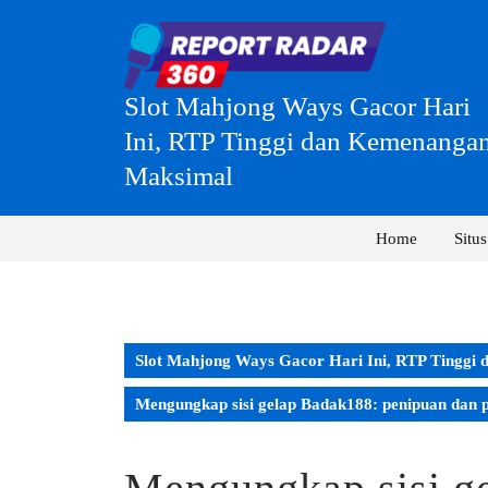
Skip
to
content
Skip
Slot Mahjong Ways Gacor Hari
to
content
Ini, RTP Tinggi dan Kemenanga
Maksimal
Home
Situs
Slot Mahjong Ways Gacor Hari Ini, RTP Tingg
Mengungkap sisi gelap Badak188: penipuan dan p