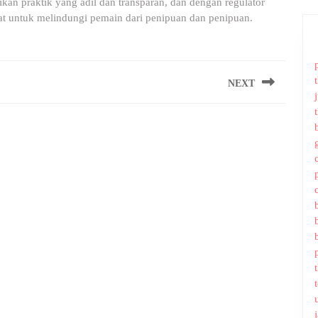
kan praktik yang adil dan transparan, dan dengan regulator
at untuk melindungi pemain dari penipuan dan penipuan.
NEXT
Next
post: