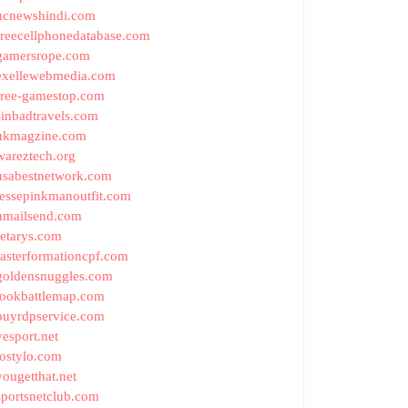
ucnewshindi.com
freecellphonedatabase.com
gamersrope.com
exellewebmedia.com
free-gamestop.com
sinbadtravels.com
ukmagzine.com
wareztech.org
usabestnetwork.com
jessepinkmanoutfit.com
umailsend.com
retarys.com
fasterformationcpf.com
goldensnuggles.com
lookbattlemap.com
buyrdpservice.com
yesport.net
tostylo.com
yougetthat.net
sportsnetclub.com