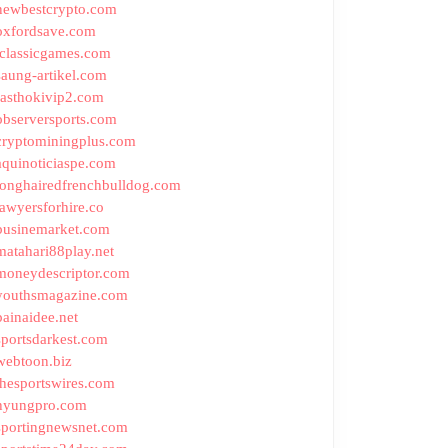
newbestcrypto.com
oxfordsave.com
iclassicgames.com
saung-artikel.com
fasthokivip2.com
observersports.com
cryptominingplus.com
aquinoticiaspe.com
longhairedfrenchbulldog.com
lawyersforhire.co
businemarket.com
matahari88play.net
moneydescriptor.com
youthsmagazine.com
painaidee.net
sportsdarkest.com
webtoon.biz
thesportswires.com
hyungpro.com
sportingnewsnet.com