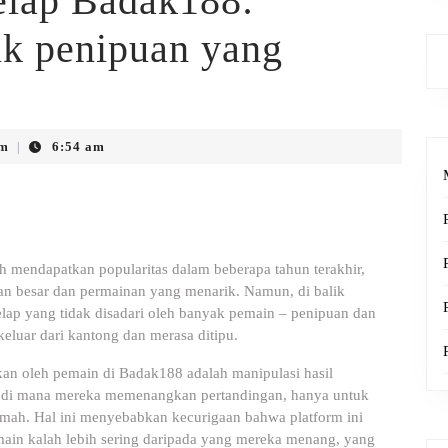
elap Badak188:
ik penipuan yang
admin@reportradar360.com
om
6:54 am
|
h mendapatkan popularitas dalam beberapa tahun terakhir,
an besar dan permainan yang menarik. Namun, di balik
lap yang tidak disadari oleh banyak pemain – penipuan dan
eluar dari kantong dan merasa ditipu.
kan oleh pemain di Badak188 adalah manipulasi hasil
h di mana mereka memenangkan pertandingan, hanya untuk
umah. Hal ini menyebabkan kecurigaan bahwa platform ini
in kalah lebih sering daripada yang mereka menang, yang