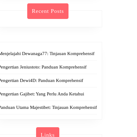
Recent Posts
Menjelajahi Dewanaga77: Tinjauan Komprehensif
Pengertian Jeniustoto: Panduan Komprehensif
Pengertian Dewi4D: Panduan Komprehensif
Pengertian Gajibet: Yang Perlu Anda Ketahui
Panduan Utama Majestibet: Tinjauan Komprehensif
Links