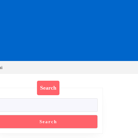
ni
Search
Search