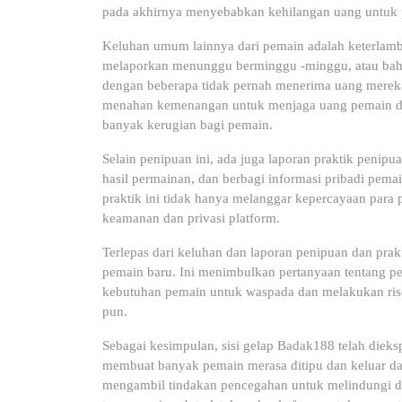
pada akhirnya menyebabkan kehilangan uang untuk
Keluhan umum lainnya dari pemain adalah keterlam
melaporkan menunggu berminggu -minggu, atau bahk
dengan beberapa tidak pernah menerima uang merek
menahan kemenangan untuk menjaga uang pemain di 
banyak kerugian bagi pemain.
Selain penipuan ini, ada juga laporan praktik penip
hasil permainan, dan berbagi informasi pribadi pemai
praktik ini tidak hanya melanggar kepercayaan para 
keamanan dan privasi platform.
Terlepas dari keluhan dan laporan penipuan dan prak
pemain baru. Ini menimbulkan pertanyaan tentang pe
kebutuhan pemain untuk waspada dan melakukan rise
pun.
Sebagai kesimpulan, sisi gelap Badak188 telah diek
membuat banyak pemain merasa ditipu dan keluar dar
mengambil tindakan pencegahan untuk melindungi diri