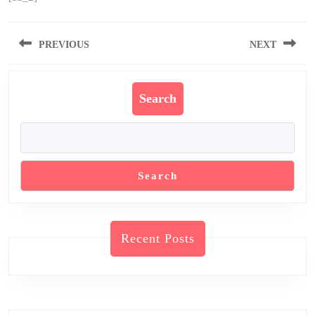
Post
PREVIOUS
NEXT
navigation
Previous
Next
post:
post:
Search
Search
Recent Posts