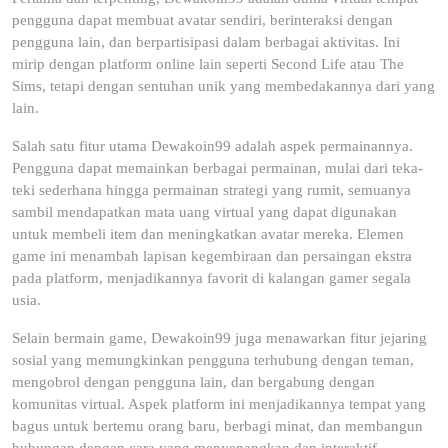
pengguna dapat membuat avatar sendiri, berinteraksi dengan
pengguna lain, dan berpartisipasi dalam berbagai aktivitas. Ini
mirip dengan platform online lain seperti Second Life atau The
Sims, tetapi dengan sentuhan unik yang membedakannya dari yang
lain.
Salah satu fitur utama Dewakoin99 adalah aspek permainannya.
Pengguna dapat memainkan berbagai permainan, mulai dari teka-
teki sederhana hingga permainan strategi yang rumit, semuanya
sambil mendapatkan mata uang virtual yang dapat digunakan
untuk membeli item dan meningkatkan avatar mereka. Elemen
game ini menambah lapisan kegembiraan dan persaingan ekstra
pada platform, menjadikannya favorit di kalangan gamer segala
usia.
Selain bermain game, Dewakoin99 juga menawarkan fitur jejaring
sosial yang memungkinkan pengguna terhubung dengan teman,
mengobrol dengan pengguna lain, dan bergabung dengan
komunitas virtual. Aspek platform ini menjadikannya tempat yang
bagus untuk bertemu orang baru, berbagi minat, dan membangun