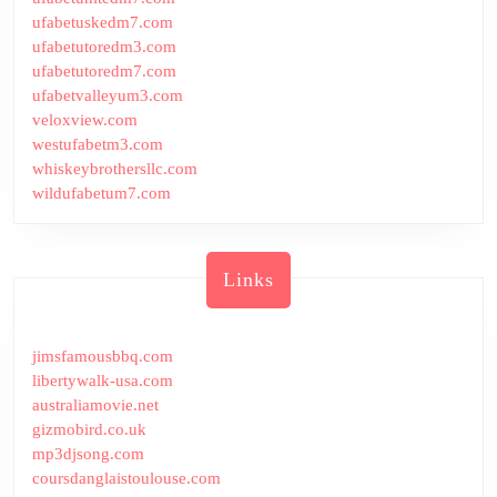
ufabetuskedm7.com
ufabetutoredm3.com
ufabetutoredm7.com
ufabetvalleyum3.com
veloxview.com
westufabetm3.com
whiskeybrothersllc.com
wildufabetum7.com
Links
jimsfamousbbq.com
libertywalk-usa.com
australiamovie.net
gizmobird.co.uk
mp3djsong.com
coursdanglaistoulouse.com