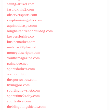
saung-artikel.com
fasthokivip2.com
observersports.com
cryptominingplus.com
aquinoticiaspe.com
longhairedfrenchbulldog.com
lawyersforhire.co
businemarket.com
matahari88play.net
moneydescriptor.com
youthsmagazine.com
painaidee.net
sportsdarkest.com
webtoon.biz
thesportswires.com
hyungpro.com
sportingnewsnet.com
sportstime24day.com
sporteslive.com
theblingblingshields.com