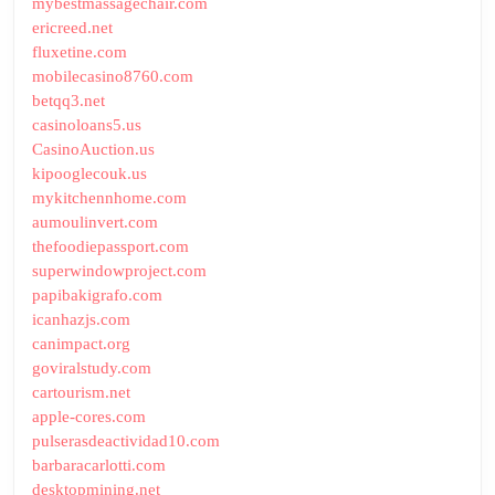
mybestmassagechair.com
ericreed.net
fluxetine.com
mobilecasino8760.com
betqq3.net
casinoloans5.us
CasinoAuction.us
kipooglecouk.us
mykitchennhome.com
aumoulinvert.com
thefoodiepassport.com
superwindowproject.com
papibakigrafo.com
icanhazjs.com
canimpact.org
goviralstudy.com
cartourism.net
apple-cores.com
pulserasdeactividad10.com
barbaracarlotti.com
desktopmining.net