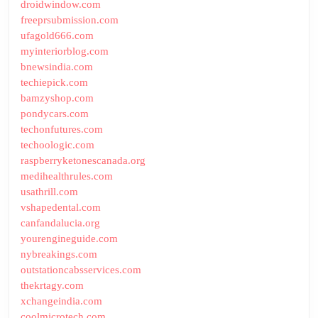
droidwindow.com
freeprsubmission.com
ufagold666.com
myinteriorblog.com
bnewsindia.com
techiepick.com
bamzyshop.com
pondycars.com
techonfutures.com
techoologic.com
raspberryketonescanada.org
medihealthrules.com
usathrill.com
vshapedental.com
canfandalucia.org
yourengineguide.com
nybreakings.com
outstationcabsservices.com
thekrtagy.com
xchangeindia.com
coolmicrotech.com