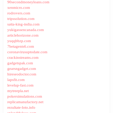
90secondmoneyloans.com
xenmicro.com
rodrovers.com
tripssolution.com
satta-king-india.com
yukigassencanada.com
articlehorizone.com
yuqqbbzp.com
7betagents6.com
coronavirusuptodate.com
crackinstreams.com
gadgetspak.com
gearsngadget.com
hireseodoctor.com
lapsfit.com
levelup-fast.com
mytreepla.net
pokersimulations.com
replicamanufactory.net
rezultate-loto.info
splendifulous.com