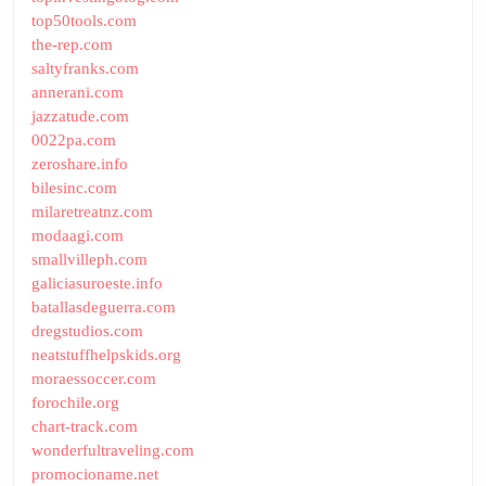
top50tools.com
the-rep.com
saltyfranks.com
annerani.com
jazzatude.com
0022pa.com
zeroshare.info
bilesinc.com
milaretreatnz.com
modaagi.com
smallvilleph.com
galiciasuroeste.info
batallasdeguerra.com
dregstudios.com
neatstuffhelpskids.org
moraessoccer.com
forochile.org
chart-track.com
wonderfultraveling.com
promocioname.net