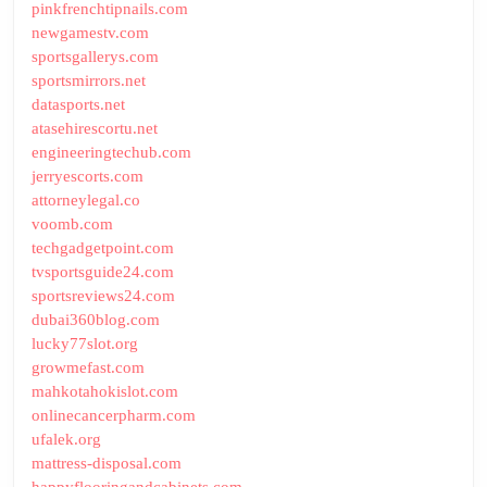
pinkfrenchtipnails.com
newgamestv.com
sportsgallerys.com
sportsmirrors.net
datasports.net
atasehirescortu.net
engineeringtechub.com
jerryescorts.com
attorneylegal.co
voomb.com
techgadgetpoint.com
tvsportsguide24.com
sportsreviews24.com
dubai360blog.com
lucky77slot.org
growmefast.com
mahkotahokislot.com
onlinecancerpharm.com
ufalek.org
mattress-disposal.com
happyflooringandcabinets.com