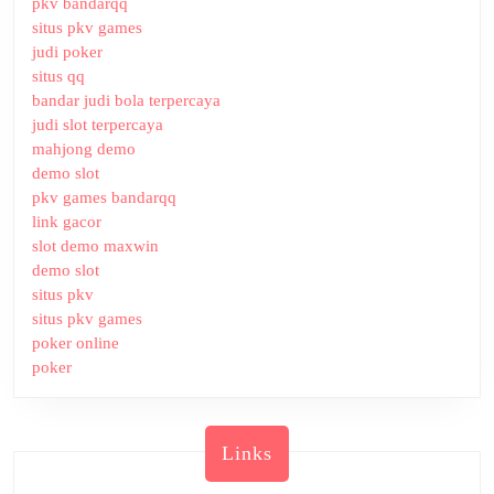
pkv bandarqq
situs pkv games
judi poker
situs qq
bandar judi bola terpercaya
judi slot terpercaya
mahjong demo
demo slot
pkv games bandarqq
link gacor
slot demo maxwin
demo slot
situs pkv
situs pkv games
poker online
poker
Links