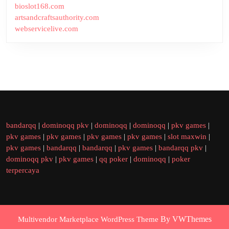
bioslot168.com
artsandcraftsauthority.com
webservicelive.com
bandarqq
|
dominoqq pkv
|
dominoqq
|
dominoqq
|
pkv games
|
pkv games
|
pkv games
|
pkv games
|
pkv games
|
slot maxwin
|
pkv games
|
bandarqq
|
bandarqq
|
pkv games
|
bandarqq pkv
|
dominoqq pkv
|
pkv games
|
qq poker
|
dominoqq
|
poker
terpercaya
By VWThemes
Multivendor Marketplace WordPress Theme