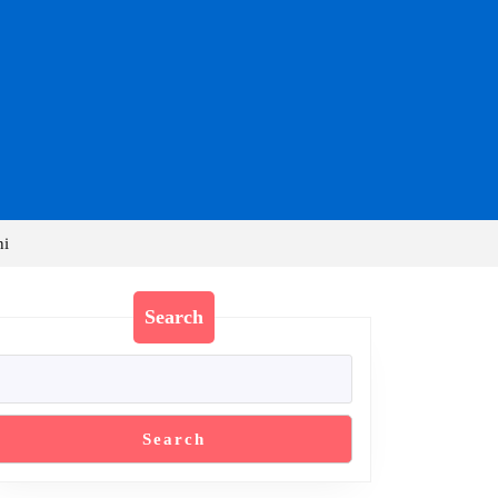
ni
Search
Search