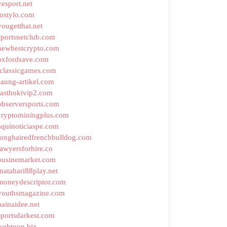
yesport.net
tostylo.com
yougetthat.net
sportsnetclub.com
newbestcrypto.com
oxfordsave.com
iclassicgames.com
saung-artikel.com
fasthokivip2.com
observersports.com
cryptominingplus.com
aquinoticiaspe.com
longhairedfrenchbulldog.com
lawyersforhire.co
businemarket.com
matahari88play.net
moneydescriptor.com
youthsmagazine.com
painaidee.net
sportsdarkest.com
webtoon.biz