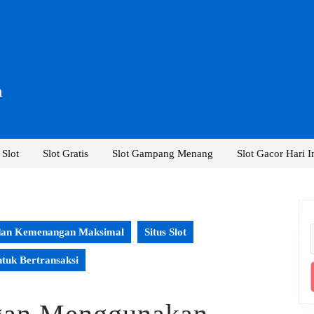
n
 Slot
Slot Gratis
Slot Gampang Menang
Slot Gacor Hari I
i dan Kemenangan Maksimal
Situs Slot
uk Bertransaksi