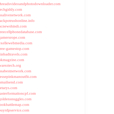
threadsvideoandphotodownloader.com
techgiddy.com
usalivenetwork.com
jackpotrushonline.info
ucnewshindi.com
freecellphonedatabase.com
gamersrope.com
exellewebmedia.com
free-gamestop.com
sinbadtravels.com
ukmagzine.com
wareztech.org
usabestnetwork.com
jessepinkmanoutfit.com
umailsend.com
retarys.com
fasterformationcpf.com
goldensnuggles.com
lookbattlemap.com
buyrdpservice.com