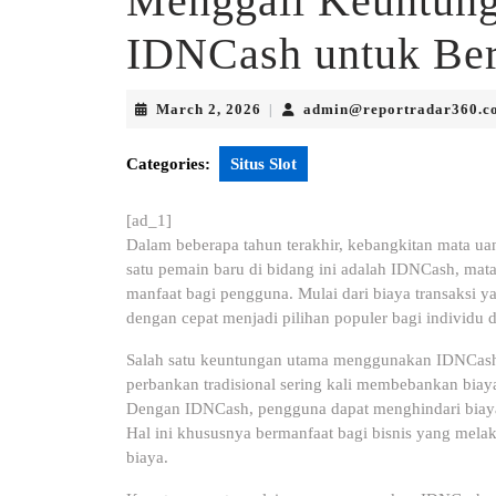
Menggali Keuntun
IDNCash untuk Ber
March
March 2, 2026
admin@reportradar360.c
|
2,
2026
Categories:
Situs Slot
[ad_1]
Dalam beberapa tahun terakhir, kebangkitan mata uang
satu pemain baru di bidang ini adalah IDNCash, mata
manfaat bagi pengguna. Mulai dari biaya transaksi 
dengan cepat menjadi pilihan populer bagi individu d
Salah satu keuntungan utama menggunakan IDNCash u
perbankan tradisional sering kali membebankan biaya t
Dengan IDNCash, pengguna dapat menghindari biaya-
Hal ini khususnya bermanfaat bagi bisnis yang mela
biaya.