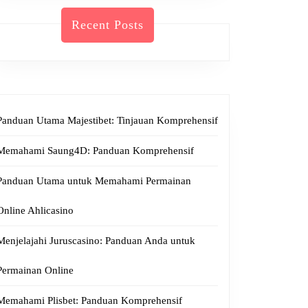
Recent Posts
Panduan Utama Majestibet: Tinjauan Komprehensif
Memahami Saung4D: Panduan Komprehensif
Panduan Utama untuk Memahami Permainan
Online Ahlicasino
Menjelajahi Juruscasino: Panduan Anda untuk
Permainan Online
Memahami Plisbet: Panduan Komprehensif