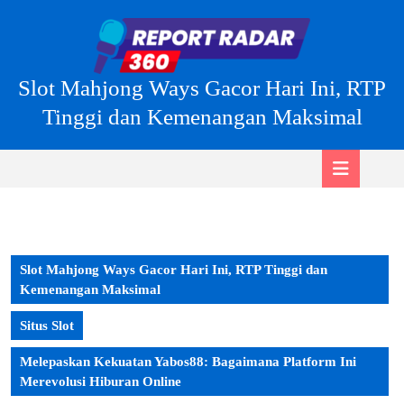
Skip
to
content
Skip
Slot Mahjong Ways Gacor Hari Ini, RTP
to
content
Tinggi dan Kemenangan Maksimal
Open
Button
Slot Mahjong Ways Gacor Hari Ini, RTP Tinggi dan
Kemenangan Maksimal
Situs Slot
Melepaskan Kekuatan Yabos88: Bagaimana Platform Ini
Merevolusi Hiburan Online