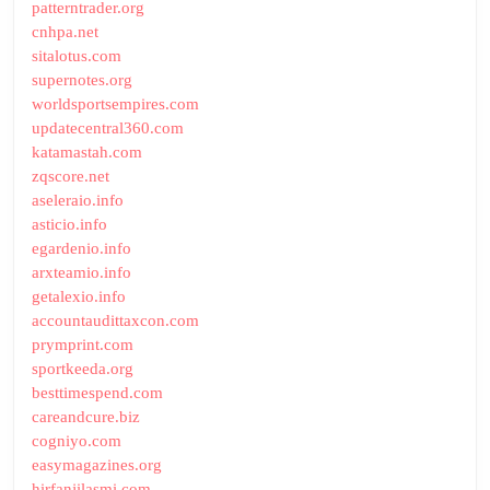
patterntrader.org
cnhpa.net
sitalotus.com
supernotes.org
worldsportsempires.com
updatecentral360.com
katamastah.com
zqscore.net
aseleraio.info
asticio.info
egardenio.info
arxteamio.info
getalexio.info
accountaudittaxcon.com
prymprint.com
sportkeeda.org
besttimespend.com
careandcure.biz
cogniyo.com
easymagazines.org
hirfanjilasmi.com