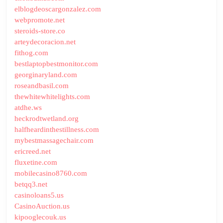
elblogdeoscargonzalez.com
webpromote.net
steroids-store.co
arteydecoracion.net
fithog.com
bestlaptopbestmonitor.com
georginaryland.com
roseandbasil.com
thewhitewhitelights.com
atdhe.ws
heckrodtwetland.org
halfheardinthestillness.com
mybestmassagechair.com
ericreed.net
fluxetine.com
mobilecasino8760.com
betqq3.net
casinoloans5.us
CasinoAuction.us
kipooglecouk.us