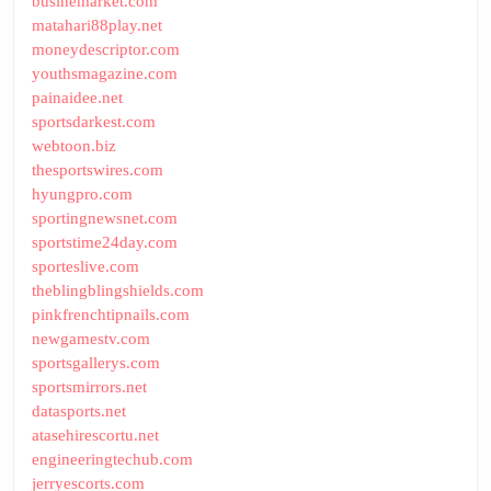
businemarket.com
matahari88play.net
moneydescriptor.com
youthsmagazine.com
painaidee.net
sportsdarkest.com
webtoon.biz
thesportswires.com
hyungpro.com
sportingnewsnet.com
sportstime24day.com
sporteslive.com
theblingblingshields.com
pinkfrenchtipnails.com
newgamestv.com
sportsgallerys.com
sportsmirrors.net
datasports.net
atasehirescortu.net
engineeringtechub.com
jerryescorts.com