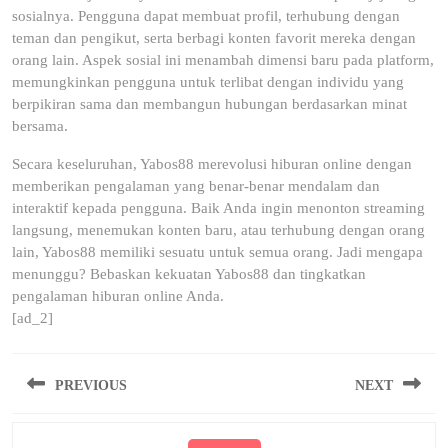
sosialnya. Pengguna dapat membuat profil, terhubung dengan
teman dan pengikut, serta berbagi konten favorit mereka dengan
orang lain. Aspek sosial ini menambah dimensi baru pada platform,
memungkinkan pengguna untuk terlibat dengan individu yang
berpikiran sama dan membangun hubungan berdasarkan minat
bersama.
Secara keseluruhan, Yabos88 merevolusi hiburan online dengan
memberikan pengalaman yang benar-benar mendalam dan
interaktif kepada pengguna. Baik Anda ingin menonton streaming
langsung, menemukan konten baru, atau terhubung dengan orang
lain, Yabos88 memiliki sesuatu untuk semua orang. Jadi mengapa
menunggu? Bebaskan kekuatan Yabos88 dan tingkatkan
pengalaman hiburan online Anda.
[ad_2]
Post
PREVIOUS
NEXT
navigation
Previous
Next