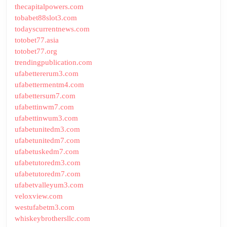
thecapitalpowers.com
tobabet88slot3.com
todayscurrentnews.com
totobet77.asia
totobet77.org
trendingpublication.com
ufabettererum3.com
ufabettermentm4.com
ufabettersum7.com
ufabettinwm7.com
ufabettinwum3.com
ufabetunitedm3.com
ufabetunitedm7.com
ufabetuskedm7.com
ufabetutoredm3.com
ufabetutoredm7.com
ufabetvalleyum3.com
veloxview.com
westufabetm3.com
whiskeybrothersllc.com