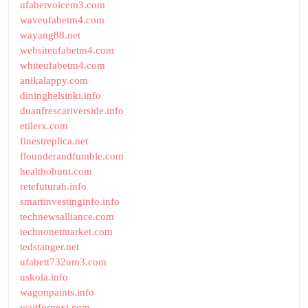
ufabetvoicem3.com
waveufabetm4.com
wayang88.net
websiteufabetm4.com
whiteufabetm4.com
anikalappy.com
dininghelsinki.info
duanfrescariverside.info
etilerx.com
finestreplica.net
flounderandfumble.com
healthohunt.com
retefuturah.info
smartinvestinginfo.info
technewsalliance.com
technonetmarket.com
tedstanger.net
ufabett732um3.com
uskola.info
wagonpaints.info
waitfornext.com