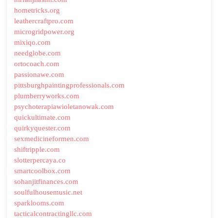
hometricks.org
leathercraftpro.com
microgridpower.org
mixiqo.com
needglobe.com
ortocoach.com
passionawe.com
pittsburghpaintingprofessionals.com
plumberryworks.com
psychoterapiawioletanowak.com
quickultimate.com
quirkyquester.com
sexmedicineformen.com
shiftripple.com
slotterpercaya.co
smartcoolbox.com
sohanjitfinances.com
soulfulhousemusic.net
sparklooms.com
tacticalcontractingllc.com