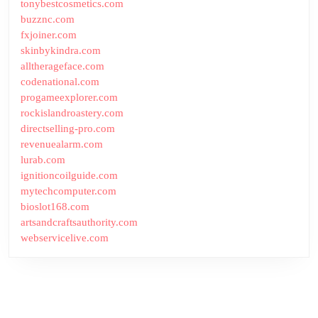
tonybestcosmetics.com
buzznc.com
fxjoiner.com
skinbykindra.com
alltherageface.com
codenational.com
progameexplorer.com
rockislandroastery.com
directselling-pro.com
revenuealarm.com
lurab.com
ignitioncoilguide.com
mytechcomputer.com
bioslot168.com
artsandcraftsauthority.com
webservicelive.com