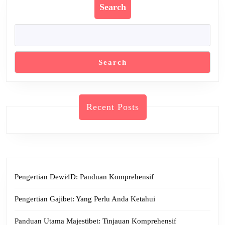
post:
post:
Search
Search
Recent Posts
Pengertian Dewi4D: Panduan Komprehensif
Pengertian Gajibet: Yang Perlu Anda Ketahui
Panduan Utama Majestibet: Tinjauan Komprehensif