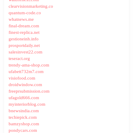
clearvisionmarketing.co
quantum-code.co
whatnews.me
final-dream.com
finest-replica.net
gestioneinh.info
prosportdaily.net
salesinvest22.com
teseract.org
trendy-ama-shop.com
ufabett732m7.com
visiofood.com
droidwindow.com
freeprsubmission.com
ufagold666.com
myinteriorblog.com
bnewsindia.com
techiepick.com
bamzyshop.com
pondycars.com