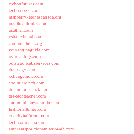
techonfutures.com
techoologic.com
raspberryketonescanada.org
medihealthrules.com
usathrill.com
vshapedental.com
canfandalucia.org
yourengineguide.com
nybreakings.com
outstationcabsservices.com
thekrtagy.com
xchangeindia.com
coolmicrotech.com
dreamhousehack.com
the-techteacher.com
automobilenews-online.com
fashionalltimes.com
totaldigitalforum.com
technoarmaan.com
empresasposicionamientoweb.com