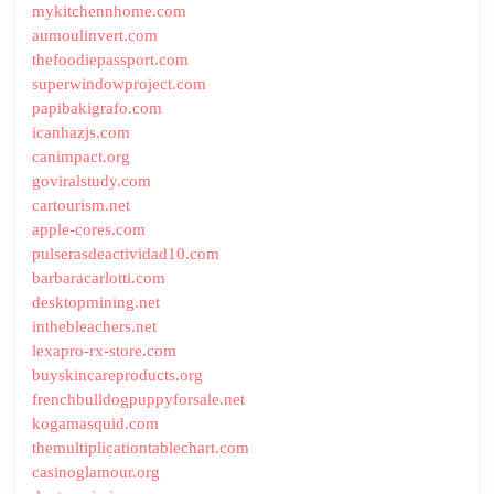
mykitchennhome.com
aumoulinvert.com
thefoodiepassport.com
superwindowproject.com
papibakigrafo.com
icanhazjs.com
canimpact.org
goviralstudy.com
cartourism.net
apple-cores.com
pulserasdeactividad10.com
barbaracarlotti.com
desktopmining.net
inthebleachers.net
lexapro-rx-store.com
buyskincareproducts.org
frenchbulldogpuppyforsale.net
kogamasquid.com
themultiplicationtablechart.com
casinoglamour.org