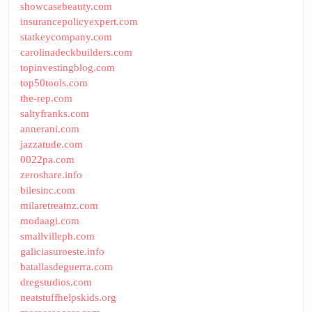
showcasebeauty.com
insurancepolicyexpert.com
statkeycompany.com
carolinadeckbuilders.com
topinvestingblog.com
top50tools.com
the-rep.com
saltyfranks.com
annerani.com
jazzatude.com
0022pa.com
zeroshare.info
bilesinc.com
milaretreatnz.com
modaagi.com
smallvilleph.com
galiciasuroeste.info
batallasdeguerra.com
dregstudios.com
neatstuffhelpskids.org