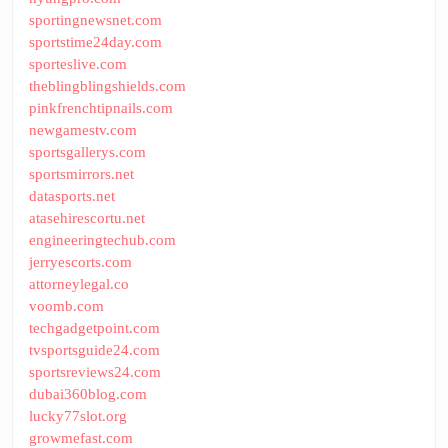
sportingnewsnet.com
sportstime24day.com
sporteslive.com
theblingblingshields.com
pinkfrenchtipnails.com
newgamestv.com
sportsgallerys.com
sportsmirrors.net
datasports.net
atasehirescortu.net
engineeringtechub.com
jerryescorts.com
attorneylegal.co
voomb.com
techgadgetpoint.com
tvsportsguide24.com
sportsreviews24.com
dubai360blog.com
lucky77slot.org
growmefast.com