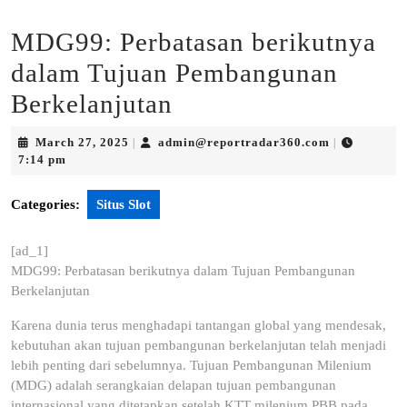
MDG99: Perbatasan berikutnya
dalam Tujuan Pembangunan
Berkelanjutan
March
admin@repo
March 27, 2025
admin@reportradar360.com
|
|
27,
7:14 pm
2025
Categories:
Situs Slot
[ad_1]
MDG99: Perbatasan berikutnya dalam Tujuan Pembangunan
Berkelanjutan
Karena dunia terus menghadapi tantangan global yang mendesak,
kebutuhan akan tujuan pembangunan berkelanjutan telah menjadi
lebih penting dari sebelumnya. Tujuan Pembangunan Milenium
(MDG) adalah serangkaian delapan tujuan pembangunan
internasional yang ditetapkan setelah KTT milenium PBB pada