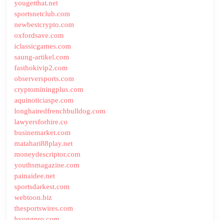
yougetthat.net
sportsnetclub.com
newbestcrypto.com
oxfordsave.com
iclassicgames.com
saung-artikel.com
fasthokivip2.com
observersports.com
cryptominingplus.com
aquinoticiaspe.com
longhairedfrenchbulldog.com
lawyersforhire.co
businemarket.com
matahari88play.net
moneydescriptor.com
youthsmagazine.com
painaidee.net
sportsdarkest.com
webtoon.biz
thesportswires.com
hyungpro.com