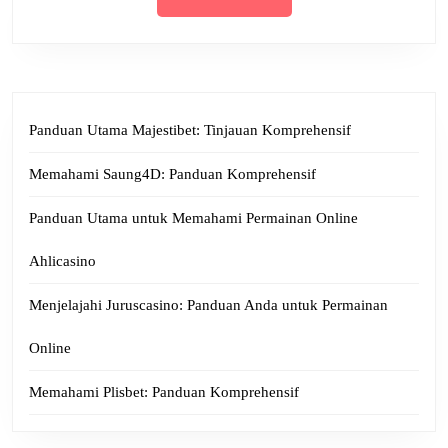
Panduan Utama Majestibet: Tinjauan Komprehensif
Memahami Saung4D: Panduan Komprehensif
Panduan Utama untuk Memahami Permainan Online
Ahlicasino
Menjelajahi Juruscasino: Panduan Anda untuk Permainan
Online
Memahami Plisbet: Panduan Komprehensif