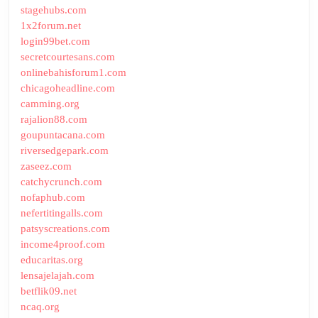
stagehubs.com
1x2forum.net
login99bet.com
secretcourtesans.com
onlinebahisforum1.com
chicagoheadline.com
camming.org
rajalion88.com
goupuntacana.com
riversedgepark.com
zaseez.com
catchycrunch.com
nofaphub.com
nefertitingalls.com
patsyscreations.com
income4proof.com
educaritas.org
lensajelajah.com
betflik09.net
ncaq.org