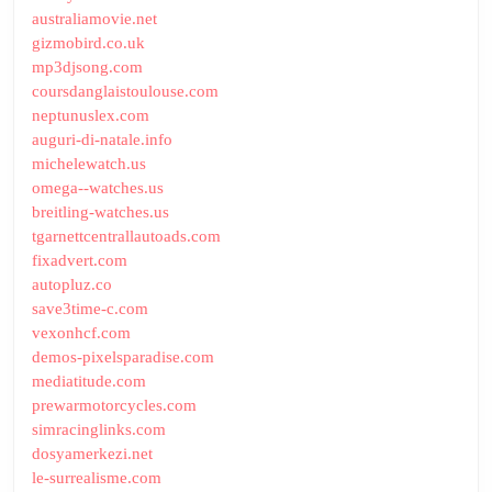
australiamovie.net
gizmobird.co.uk
mp3djsong.com
coursdanglaistoulouse.com
neptunuslex.com
auguri-di-natale.info
michelewatch.us
omega--watches.us
breitling-watches.us
tgarnettcentrallautoads.com
fixadvert.com
autopluz.co
save3time-c.com
vexonhcf.com
demos-pixelsparadise.com
mediatitude.com
prewarmotorcycles.com
simracinglinks.com
dosyamerkezi.net
le-surrealisme.com