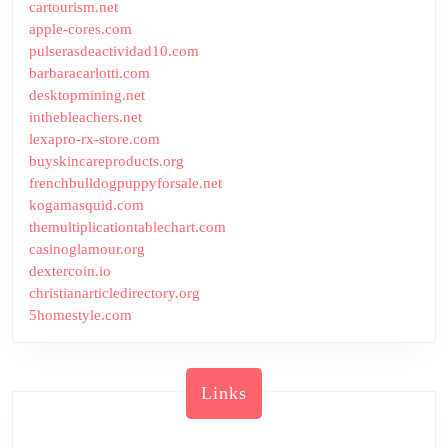
cartourism.net
apple-cores.com
pulserasdeactividad10.com
barbaracarlotti.com
desktopmining.net
inthebleachers.net
lexapro-rx-store.com
buyskincareproducts.org
frenchbulldogpuppyforsale.net
kogamasquid.com
themultiplicationtablechart.com
casinoglamour.org
dextercoin.io
christianarticledirectory.org
5homestyle.com
Links