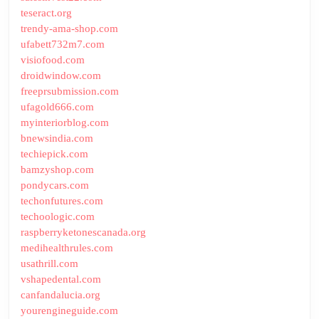
teseract.org
trendy-ama-shop.com
ufabett732m7.com
visiofood.com
droidwindow.com
freeprsubmission.com
ufagold666.com
myinteriorblog.com
bnewsindia.com
techiepick.com
bamzyshop.com
pondycars.com
techonfutures.com
techoologic.com
raspberryketonescanada.org
medihealthrules.com
usathrill.com
vshapedental.com
canfandalucia.org
yourengineguide.com