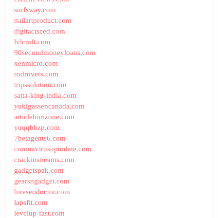
surfsway.com
nailartproduct.com
digitactseed.com
lvlcraft.com
90secondmoneyloans.com
xenmicro.com
rodrovers.com
tripssolution.com
satta-king-india.com
yukigassencanada.com
articlehorizone.com
yuqqbbzp.com
7betagents6.com
coronavirusuptodate.com
crackinstreams.com
gadgetspak.com
gearsngadget.com
hireseodoctor.com
lapsfit.com
levelup-fast.com