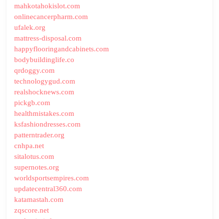
mahkotahokislot.com
onlinecancerpharm.com
ufalek.org
mattress-disposal.com
happyflooringandcabinets.com
bodybuildinglife.co
qrdoggy.com
technologygud.com
realshocknews.com
pickgb.com
healthmistakes.com
ksfashiondresses.com
patterntrader.org
cnhpa.net
sitalotus.com
supernotes.org
worldsportsempires.com
updatecentral360.com
katamastah.com
zqscore.net