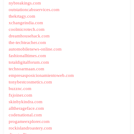
nybreakings.com
outstationcabsservices.com
thekrtagy.com
xchangeindia.com
coolmicrotech.com
dreamhousehack.com
the-techteacher.com
automobilenews-online.com
fashionalltimes.com
totaldigitalforum.com
technoarmaan.com
empresasposicionamientoweb.com
tonybestcosmetics.com
buzznc.com
fxjoiner.com
skinbykindra.com
alltherageface.com
codenational.com
progameexplorer.com
rockislandroastery.com