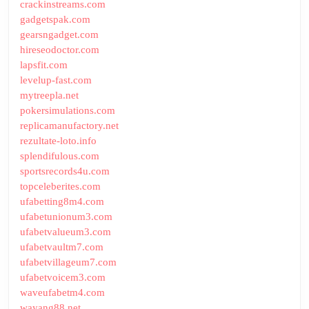
crackinstreams.com
gadgetspak.com
gearsngadget.com
hireseodoctor.com
lapsfit.com
levelup-fast.com
mytreepla.net
pokersimulations.com
replicamanufactory.net
rezultate-loto.info
splendifulous.com
sportsrecords4u.com
topceleberites.com
ufabetting8m4.com
ufabetunionum3.com
ufabetvalueum3.com
ufabetvaultm7.com
ufabetvillageum7.com
ufabetvoicem3.com
waveufabetm4.com
wayang88.net