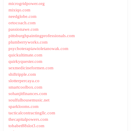
microgridpower.org
mixiqo.com
needglobe.com
ortocoach.com
passionawe.com
pittsburghpaintingprofessionals.com
plumberryworks.com
psychoterapiawioletanowak.com
quickultimate.com
quirkyquester.com
sexmedicineformen.com
shiftripple.com
slotterpercaya.co
smartcoolbox.com
sohanjitfinances.com
soulfulhousemusic.net
sparklooms.com
tacticalcontractingllc.com
thecapitalpowers.com
tobabet88slot3.com