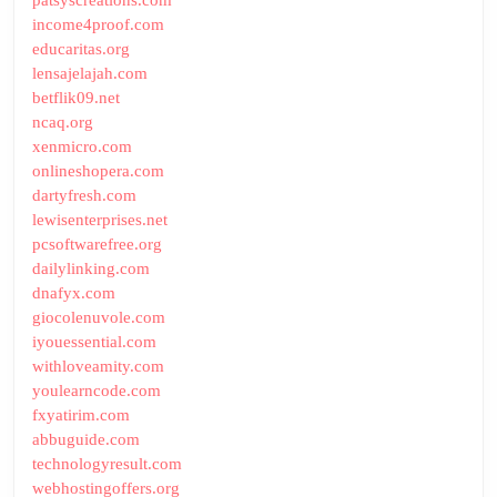
income4proof.com
educaritas.org
lensajelajah.com
betflik09.net
ncaq.org
xenmicro.com
onlineshopera.com
dartyfresh.com
lewisenterprises.net
pcsoftwarefree.org
dailylinking.com
dnafyx.com
giocolenuvole.com
iyouessential.com
withloveamity.com
youlearncode.com
fxyatirim.com
abbuguide.com
technologyresult.com
webhostingoffers.org