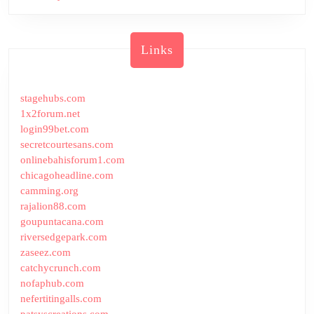
Links
stagehubs.com
1x2forum.net
login99bet.com
secretcourtesans.com
onlinebahisforum1.com
chicagoheadline.com
camming.org
rajalion88.com
goupuntacana.com
riversedgepark.com
zaseez.com
catchycrunch.com
nofaphub.com
nefertitingalls.com
patsyscreations.com