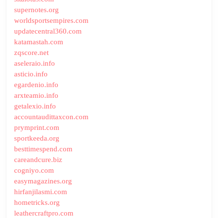
supernotes.org
worldsportsempires.com
updatecentral360.com
katamastah.com
zqscore.net
aseleraio.info
asticio.info
egardenio.info
arxteamio.info
getalexio.info
accountaudittaxcon.com
prymprint.com
sportkeeda.org
besttimespend.com
careandcure.biz
cogniyo.com
easymagazines.org
hirfanjilasmi.com
hometricks.org
leathercraftpro.com