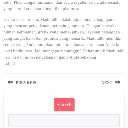
setia. Plus, dengan turnamen dan acara reguler, selalu ada sesuatu
yang baru dan menarik terjadi di platform.
Secara keseluruhan, Madura88 adalah tujuan utama bagi gamer
yang mencari pengalaman bermain game top. Dengan banyak
pilihan permainan, grafik yang menakjubkan, layanan pelanggan
yang sangat baik, dan promosi yang menarik, Madura88 memiliki
semua yang Anda butuhkan untuk membawa permainan Anda ke
level berikutnya. Jadi mengapa menunggu? Daftar untuk Madura88
hari ini dan mulai petualangan game Anda sekarang!
[ad_2]
Post
PREVIOUS
NEXT
navigation
Previous
Next
post:
post:
Search