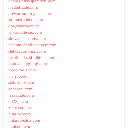
demos-pixelsparadise.com
mediatitude.com
prewarmotorcycles.com
simracinglinks.com
dosyamerkezi.net
le-surrealisme.com
showcasebeauty.com
insurancepolicyexpert.com
statkeycompany.com
carolinadeckbuilders.com
topinvestingblog.com
top50tools.com
the-rep.com
saltyfranks.com
annerani.com
jazzatude.com
0022pa.com
zeroshare.info
bilesinc.com
milaretreatnz.com
modaagi.com