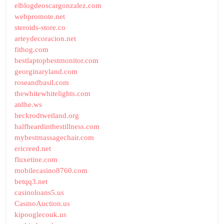
elblogdeoscargonzalez.com
webpromote.net
steroids-store.co
arteydecoracion.net
fithog.com
bestlaptopbestmonitor.com
georginaryland.com
roseandbasil.com
thewhitewhitelights.com
atdhe.ws
heckrodtwetland.org
halfheardinthestillness.com
mybestmassagechair.com
ericreed.net
fluxetine.com
mobilecasino8760.com
betqq3.net
casinoloans5.us
CasinoAuction.us
kipooglecouk.us