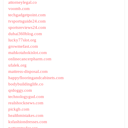
attorneylegal.co
voomb.com
techgadgetpoint.com
tvsportsguide24.com
sportsreviews24.com
dubai360blog.com
lucky77slot.org
growmefast.com
mahkotahokislot.com
onlinecancerpharm.com
ufalek.org
mattress-disposal.com
happyflooringandcabinets.com
bodybuildinglife.co
qrdoggy.com
technologygud.com
realshocknews.com
pickgb.com
healthmistakes.com
ksfashiondresses.com
patterntrader.org