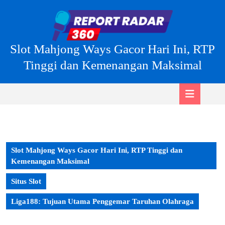
Skip
to
content
Skip
Slot Mahjong Ways Gacor Hari Ini, RTP
to
content
Tinggi dan Kemenangan Maksimal
Open
Button
Slot Mahjong Ways Gacor Hari Ini, RTP Tinggi dan
Kemenangan Maksimal
Situs Slot
Liga188: Tujuan Utama Penggemar Taruhan Olahraga