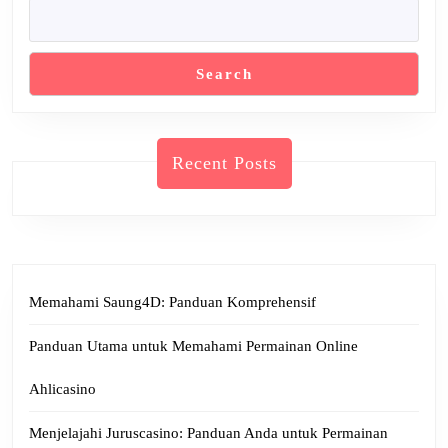
Search
Recent Posts
Memahami Saung4D: Panduan Komprehensif
Panduan Utama untuk Memahami Permainan Online
Ahlicasino
Menjelajahi Juruscasino: Panduan Anda untuk Permainan