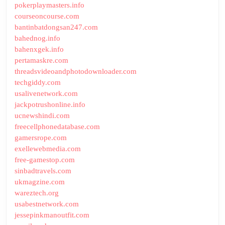
pokerplaymasters.info
courseoncourse.com
bantinbatdongsan247.com
bahednog.info
bahenxgek.info
pertamaskre.com
threadsvideoandphotodownloader.com
techgiddy.com
usalivenetwork.com
jackpotrushonline.info
ucnewshindi.com
freecellphonedatabase.com
gamersrope.com
exellewebmedia.com
free-gamestop.com
sinbadtravels.com
ukmagzine.com
wareztech.org
usabestnetwork.com
jessepinkmanoutfit.com