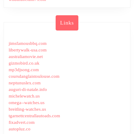
Links
jimsfamousbbq.com
libertywalk-usa.com
australiamovie.net
gizmobird.co.uk
mp3djsong.com
coursdanglaistoulouse.com
neptunuslex.com
auguri-di-natale.info
michelewatch.us
omega--watches.us
breitling-watches.us
tgarnettcentrallautoads.com
fixadvert.com
autopluz.co