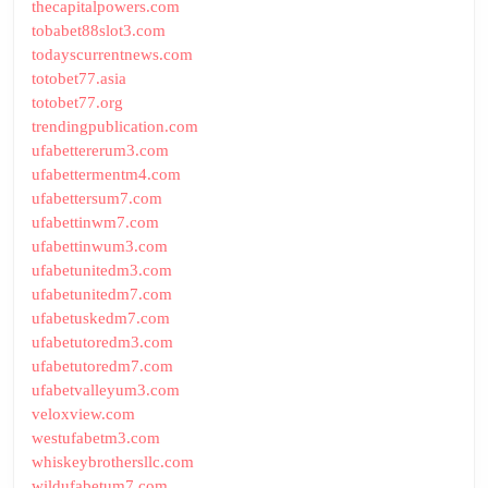
thecapitalpowers.com
tobabet88slot3.com
todayscurrentnews.com
totobet77.asia
totobet77.org
trendingpublication.com
ufabettererum3.com
ufabettermentm4.com
ufabettersum7.com
ufabettinwm7.com
ufabettinwum3.com
ufabetunitedm3.com
ufabetunitedm7.com
ufabetuskedm7.com
ufabetutoredm3.com
ufabetutoredm7.com
ufabetvalleyum3.com
veloxview.com
westufabetm3.com
whiskeybrothersllc.com
wildufabetum7.com