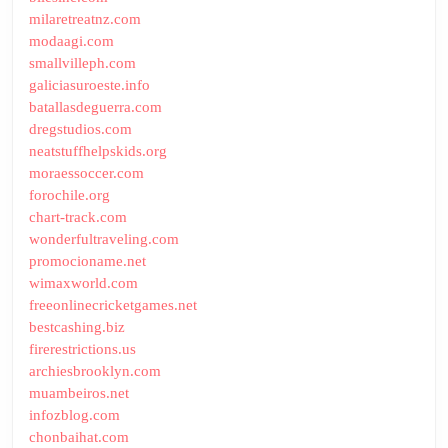
milaretreatnz.com
modaagi.com
smallvilleph.com
galiciasuroeste.info
batallasdeguerra.com
dregstudios.com
neatstuffhelpskids.org
moraessoccer.com
forochile.org
chart-track.com
wonderfultraveling.com
promocioname.net
wimaxworld.com
freeonlinecricketgames.net
bestcashing.biz
firerestrictions.us
archiesbrooklyn.com
muambeiros.net
infozblog.com
chonbaihat.com