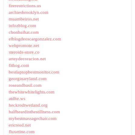
firerestrictions.us
archiesbrooklyn.com
muambeiros.net
infozblog.com
chonbaihat.com
elblogdeoscargonzalez.com
webpromote.net
steroids-store.co
arteydecoracion.net
fithog.com
bestlaptopbestmonitor.com
georginaryland.com
roseandbasil.com
thewhitewhitelights.com
atdhe.ws
heckrodtwetland.org
halfheardinthestillness.com
mybestmassagechair.com
ericreed.net
fluxetine.com