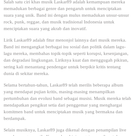
Salah satu ciri khas musik Laskar89 adalah kemampuan mereka
memadukan berbagai genre dan pengaruh untuk menciptakan
suara yang unik. Band ini dengan mulus memadukan unsur-unsur
rock, punk, reggae, dan musik tradisional Indonesia untuk
menciptakan suara yang akrab dan inovatif.
Lirik Laskar89 adalah fitur menonjol lainnya dari musik mereka.
Band ini mengangkat berbagai isu sosial dan politik dalam lagu-
lagu mereka, membahas topik-topik seperti korupsi, kesenjangan,
dan degradasi lingkungan. Liriknya kuat dan menggugah pikiran,
sering kali menantang pendengar untuk berpikir kritis tentang
dunia di sekitar mereka.
Selama bertahun-tahun, Laskar89 telah merilis beberapa album
yang mendapat pujian kritis, masing-masing menampilkan
pertumbuhan dan evolusi band sebagai musisi. Musik mereka telah
mendapatkan pengikut setia dari penggemar yang menghargai
komitmen band untuk menciptakan musik yang bermakna dan
berdampak.
Selain musiknya, Laskar89 juga dikenal dengan penampilan live