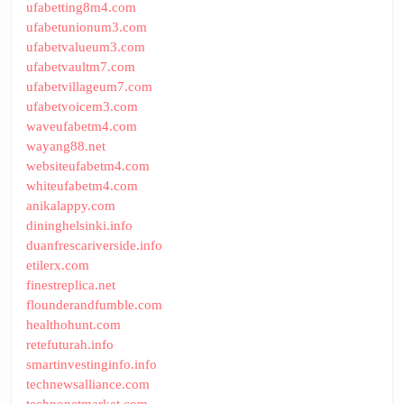
ufabetting8m4.com
ufabetunionum3.com
ufabetvalueum3.com
ufabetvaultm7.com
ufabetvillageum7.com
ufabetvoicem3.com
waveufabetm4.com
wayang88.net
websiteufabetm4.com
whiteufabetm4.com
anikalappy.com
dininghelsinki.info
duanfrescariverside.info
etilerx.com
finestreplica.net
flounderandfumble.com
healthohunt.com
retefuturah.info
smartinvestinginfo.info
technewsalliance.com
technonetmarket.com