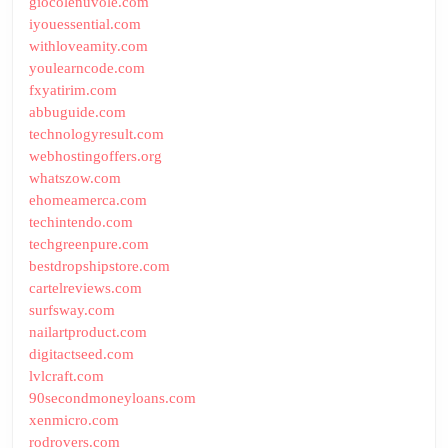
giocolenuvole.com
iyouessential.com
withloveamity.com
youlearncode.com
fxyatirim.com
abbuguide.com
technologyresult.com
webhostingoffers.org
whatszow.com
ehomeamerca.com
techintendo.com
techgreenpure.com
bestdropshipstore.com
cartelreviews.com
surfsway.com
nailartproduct.com
digitactseed.com
lvlcraft.com
90secondmoneyloans.com
xenmicro.com
rodrovers.com