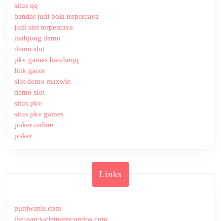
situs qq
bandar judi bola terpercaya
judi slot terpercaya
mahjong demo
demo slot
pkv games bandarqq
link gacor
slot demo maxwin
demo slot
situs pkv
situs pkv games
poker online
poker
Links
punjwanis.com
the-parcs-clematiscondos.com