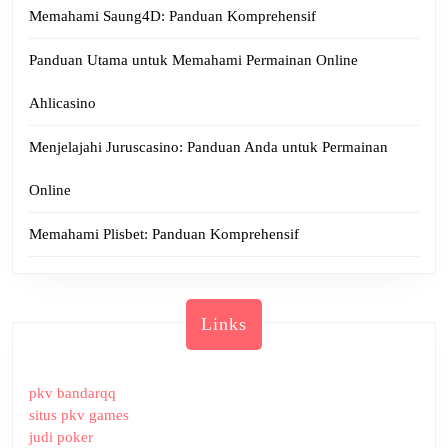
Memahami Saung4D: Panduan Komprehensif
Panduan Utama untuk Memahami Permainan Online
Ahlicasino
Menjelajahi Juruscasino: Panduan Anda untuk Permainan
Online
Memahami Plisbet: Panduan Komprehensif
Links
pkv bandarqq
situs pkv games
judi poker