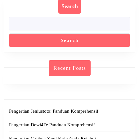
post:
post:
Search
Search
Recent Posts
Pengertian Jeniustoto: Panduan Komprehensif
Pengertian Dewi4D: Panduan Komprehensif
Pengertian Gajibet: Yang Perlu Anda Ketahui