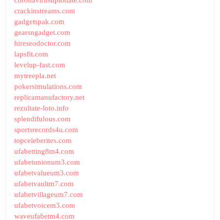
crackinstreams.com
gadgetspak.com
gearsngadget.com
hireseodoctor.com
lapsfit.com
levelup-fast.com
mytreepla.net
pokersimulations.com
replicamanufactory.net
rezultate-loto.info
splendifulous.com
sportsrecords4u.com
topceleberites.com
ufabetting8m4.com
ufabetunionum3.com
ufabetvalueum3.com
ufabetvaultm7.com
ufabetvillageum7.com
ufabetvoicem3.com
waveufabetm4.com