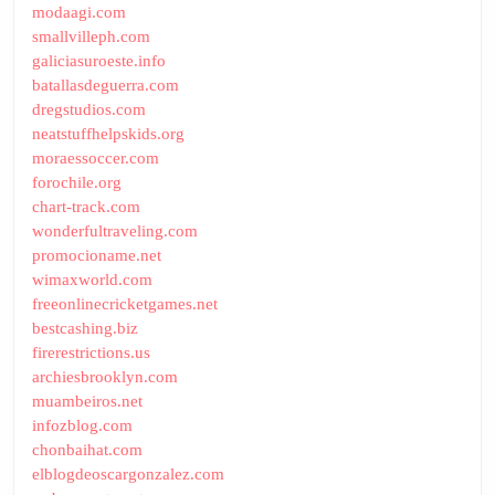
modaagi.com
smallvilleph.com
galiciasuroeste.info
batallasdeguerra.com
dregstudios.com
neatstuffhelpskids.org
moraessoccer.com
forochile.org
chart-track.com
wonderfultraveling.com
promocioname.net
wimaxworld.com
freeonlinecricketgames.net
bestcashing.biz
firerestrictions.us
archiesbrooklyn.com
muambeiros.net
infozblog.com
chonbaihat.com
elblogdeoscargonzalez.com