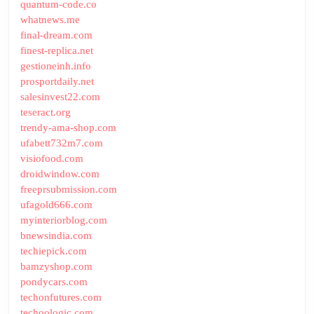
quantum-code.co
whatnews.me
final-dream.com
finest-replica.net
gestioneinh.info
prosportdaily.net
salesinvest22.com
teseract.org
trendy-ama-shop.com
ufabett732m7.com
visiofood.com
droidwindow.com
freeprsubmission.com
ufagold666.com
myinteriorblog.com
bnewsindia.com
techiepick.com
bamzyshop.com
pondycars.com
techonfutures.com
techoologic.com