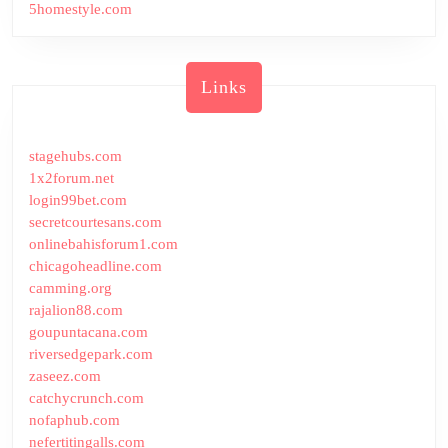
5homestyle.com
Links
stagehubs.com
1x2forum.net
login99bet.com
secretcourtesans.com
onlinebahisforum1.com
chicagoheadline.com
camming.org
rajalion88.com
goupuntacana.com
riversedgepark.com
zaseez.com
catchycrunch.com
nofaphub.com
nefertitingalls.com