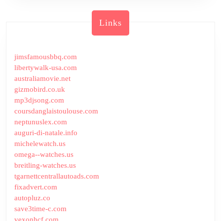
Links
jimsfamousbbq.com
libertywalk-usa.com
australiamovie.net
gizmobird.co.uk
mp3djsong.com
coursdanglaistoulouse.com
neptunuslex.com
auguri-di-natale.info
michelewatch.us
omega--watches.us
breitling-watches.us
tgarnettcentrallautoads.com
fixadvert.com
autopluz.co
save3time-c.com
vexonhcf.com