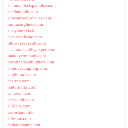
demos-pixelsparadise.com
mediatitude.com
prewarmotorcycles.com
simracinglinks.com
dosyamerkezi.net
le-surrealisme.com
showcasebeauty.com
insurancepolicyexpert.com
statkeycompany.com
carolinadeckbuilders.com
topinvestingblog.com
top50tools.com
the-rep.com
saltyfranks.com
annerani.com
jazzatude.com
0022pa.com
zeroshare.info
bilesinc.com
milaretreatnz.com