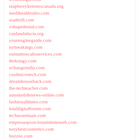
raspberryketonescanada.org
medihealthrules.com
usathrill.com
vshapedental.com
canfandalucia.org
yourengineguide.com
nybreakings.com
outstationcabsservices.com
thekrtagy.com
xchangeindia.com
coolmicrotech.com
dreamhousehack.com
the-techteacher.com
automobilenews-online.com
fashionalltimes.com
totaldigitalforum.com
technoarmaan.com
empresasposicionamientoweb.com
tonybestcosmetics.com
buzznc.com