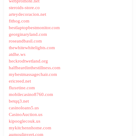
webpromote.net
steroids-store.co
arteydecoracion.net
fithog.com
bestlaptopbestmonitor.com
georginaryland.com
roseandbasil.com
thewhitewhitelights.com
atdhe.ws
heckrodtwetland.org
halfheardinthestillness.com
mybestmassagechair.com
ericreed.net
fluxetine.com
mobilecasino8760.com
betqq3.net
casinoloans5.us
CasinoAuction.us
kipooglecouk.us
mykitchennhome.com
aumoulinvert.com