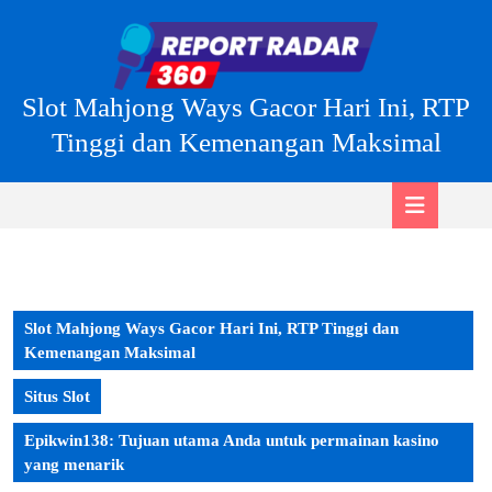
Skip
to
content
Skip
Slot Mahjong Ways Gacor Hari Ini, RTP
to
content
Tinggi dan Kemenangan Maksimal
Open
Button
Slot Mahjong Ways Gacor Hari Ini, RTP Tinggi dan
Kemenangan Maksimal
Situs Slot
Epikwin138: Tujuan utama Anda untuk permainan kasino
yang menarik