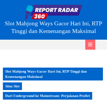
Skip
to
content
Skip
Slot Mahjong Ways Gacor Hari Ini, RTP
to
content
Tinggi dan Kemenangan Maksimal
Open
Button
Slot Mahjong Ways Gacor Hari Ini, RTP Tinggi dan
Kemenangan Maksimal
Situs Slot
Dari Underground ke Mainstream: Perjalanan Pro8et