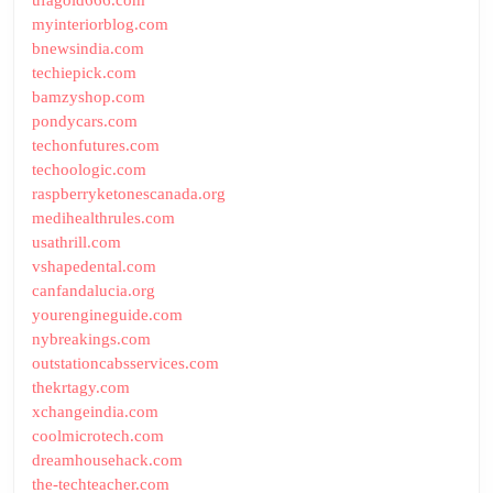
myinteriorblog.com
bnewsindia.com
techiepick.com
bamzyshop.com
pondycars.com
techonfutures.com
techoologic.com
raspberryketonescanada.org
medihealthrules.com
usathrill.com
vshapedental.com
canfandalucia.org
yourengineguide.com
nybreakings.com
outstationcabsservices.com
thekrtagy.com
xchangeindia.com
coolmicrotech.com
dreamhousehack.com
the-techteacher.com