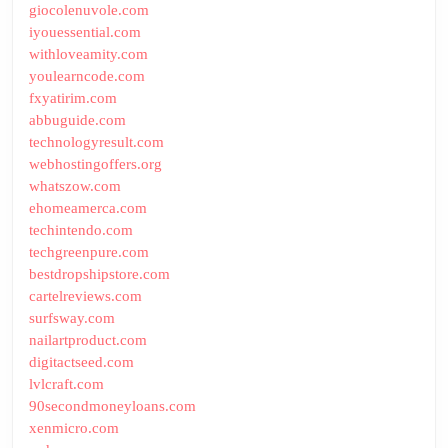
giocolenuvole.com
iyouessential.com
withloveamity.com
youlearncode.com
fxyatirim.com
abbuguide.com
technologyresult.com
webhostingoffers.org
whatszow.com
ehomeamerca.com
techintendo.com
techgreenpure.com
bestdropshipstore.com
cartelreviews.com
surfsway.com
nailartproduct.com
digitactseed.com
lvlcraft.com
90secondmoneyloans.com
xenmicro.com