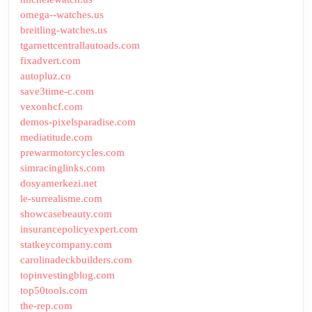
omega--watches.us
breitling-watches.us
tgarnettcentrallautoads.com
fixadvert.com
autopluz.co
save3time-c.com
vexonhcf.com
demos-pixelsparadise.com
mediatitude.com
prewarmotorcycles.com
simracinglinks.com
dosyamerkezi.net
le-surrealisme.com
showcasebeauty.com
insurancepolicyexpert.com
statkeycompany.com
carolinadeckbuilders.com
topinvestingblog.com
top50tools.com
the-rep.com