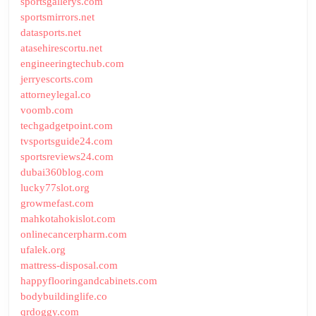
sportsgallerys.com
sportsmirrors.net
datasports.net
atasehirescortu.net
engineeringtechub.com
jerryescorts.com
attorneylegal.co
voomb.com
techgadgetpoint.com
tvsportsguide24.com
sportsreviews24.com
dubai360blog.com
lucky77slot.org
growmefast.com
mahkotahokislot.com
onlinecancerpharm.com
ufalek.org
mattress-disposal.com
happyflooringandcabinets.com
bodybuildinglife.co
qrdoggy.com