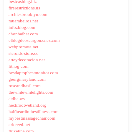
bestcashing.biz
firerestrictions.us
archiesbrooklyn.com
muambeiros.net
infozblog.com
chonbaihat.com
elblogdeoscargonzalez.com
webpromote.net
steroids-store.co
arteydecoracion.net
fithog.com
bestlaptopbestmonitor.com
georginaryland.com
roseandbasil.com
thewhitewhitelights.com
atdhe.ws
heckrodtwetland.org
halfheardinthestillness.com
mybestmassagechair.com
ericreed.net
fluxetine.com