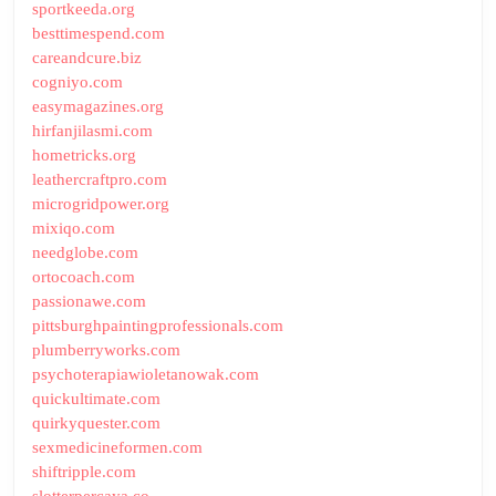
sportkeeda.org
besttimespend.com
careandcure.biz
cogniyo.com
easymagazines.org
hirfanjilasmi.com
hometricks.org
leathercraftpro.com
microgridpower.org
mixiqo.com
needglobe.com
ortocoach.com
passionawe.com
pittsburghpaintingprofessionals.com
plumberryworks.com
psychoterapiawioletanowak.com
quickultimate.com
quirkyquester.com
sexmedicineformen.com
shiftripple.com
slotterpercaya.co