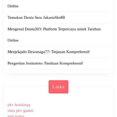
Online
Temukan Dunia Seru JakartaSlot88
Mengenal Dunia303: Platform Terpercaya untuk Taruhan
Online
Menjelajahi Dewanaga77: Tinjauan Komprehensif
Pengertian Jeniustoto: Panduan Komprehensif
Links
pkv bandarqq
situs pkv games
judi poker