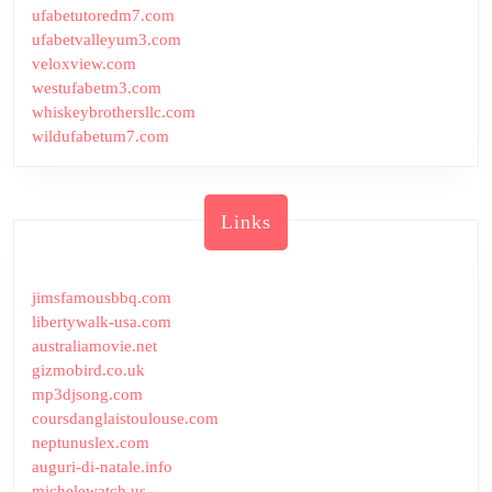
ufabetutoredm7.com
ufabetvalleyum3.com
veloxview.com
westufabetm3.com
whiskeybrothersllc.com
wildufabetum7.com
Links
jimsfamousbbq.com
libertywalk-usa.com
australiamovie.net
gizmobird.co.uk
mp3djsong.com
coursdanglaistoulouse.com
neptunuslex.com
auguri-di-natale.info
michelewatch.us