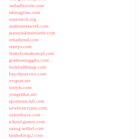
sinbadtravels.com
ukmagzine.com
wareztech.org
usabestnetwork.com
jessepinkmanoutfit.com
umailsend.com
retarys.com
fasterformationcpf.com
goldensnuggles.com
lookbattlemap.com
buyrdpservice.com
yesport.net
tostylo.com
yougetthat.net
sportsnetclub.com
newbestcrypto.com
oxfordsave.com
iclassicgames.com
saung-artikel.com
fasthokivip2.com