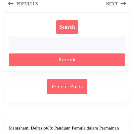
PREVIOUS
NEXT
navigation
Previous
Next
post:
post:
Search
Search
Recent Posts
Memahami Deltaslot88: Panduan Pemula dalam Permainan