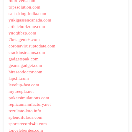
rodrovers.com
tripssolution.com
satta-king-india.com
yukigassencanada.com
articlehorizone.com
yuqqbbzp.com
7betagents6.com
coronavirusuptodate.com
crackinstreams.com
gadgetspak.com
gearsngadget.com
hireseodoctor.com
lapsfit.com
levelup-fast.com
mytreepla.net
pokersimulations.com
replicamanufactory.net
rezultate-loto.info
splendifulous.com
sportsrecords4u.com
topceleberites.com