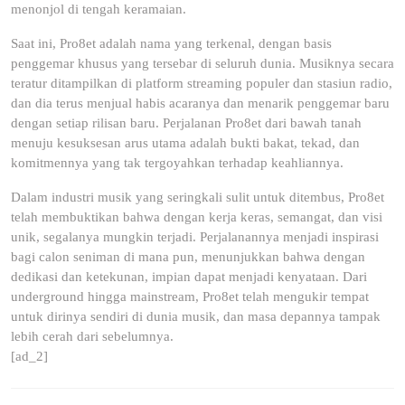
menonjol di tengah keramaian.
Saat ini, Pro8et adalah nama yang terkenal, dengan basis
penggemar khusus yang tersebar di seluruh dunia. Musiknya secara
teratur ditampilkan di platform streaming populer dan stasiun radio,
dan dia terus menjual habis acaranya dan menarik penggemar baru
dengan setiap rilisan baru. Perjalanan Pro8et dari bawah tanah
menuju kesuksesan arus utama adalah bukti bakat, tekad, dan
komitmennya yang tak tergoyahkan terhadap keahliannya.
Dalam industri musik yang seringkali sulit untuk ditembus, Pro8et
telah membuktikan bahwa dengan kerja keras, semangat, dan visi
unik, segalanya mungkin terjadi. Perjalanannya menjadi inspirasi
bagi calon seniman di mana pun, menunjukkan bahwa dengan
dedikasi dan ketekunan, impian dapat menjadi kenyataan. Dari
underground hingga mainstream, Pro8et telah mengukir tempat
untuk dirinya sendiri di dunia musik, dan masa depannya tampak
lebih cerah dari sebelumnya.
[ad_2]
Post