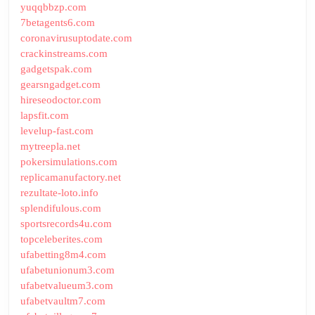
yuqqbbzp.com
7betagents6.com
coronavirusuptodate.com
crackinstreams.com
gadgetspak.com
gearsngadget.com
hireseodoctor.com
lapsfit.com
levelup-fast.com
mytreepla.net
pokersimulations.com
replicamanufactory.net
rezultate-loto.info
splendifulous.com
sportsrecords4u.com
topceleberites.com
ufabetting8m4.com
ufabetunionum3.com
ufabetvalueum3.com
ufabetvaultm7.com