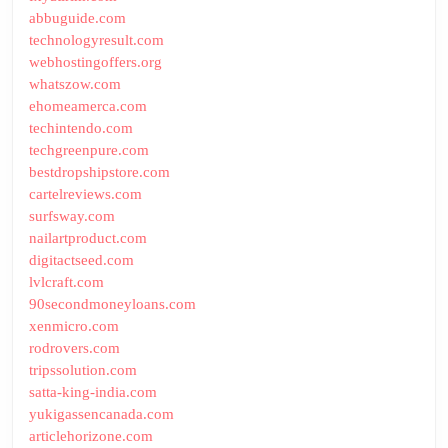
abbuguide.com
technologyresult.com
webhostingoffers.org
whatszow.com
ehomeamerca.com
techintendo.com
techgreenpure.com
bestdropshipstore.com
cartelreviews.com
surfsway.com
nailartproduct.com
digitactseed.com
lvlcraft.com
90secondmoneyloans.com
xenmicro.com
rodrovers.com
tripssolution.com
satta-king-india.com
yukigassencanada.com
articlehorizone.com