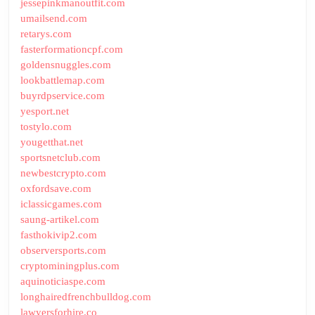
jessepinkmanoutfit.com
umailsend.com
retarys.com
fasterformationcpf.com
goldensnuggles.com
lookbattlemap.com
buyrdpservice.com
yesport.net
tostylo.com
yougetthat.net
sportsnetclub.com
newbestcrypto.com
oxfordsave.com
iclassicgames.com
saung-artikel.com
fasthokivip2.com
observersports.com
cryptominingplus.com
aquinoticiaspe.com
longhairedfrenchbulldog.com
lawyersforhire.co