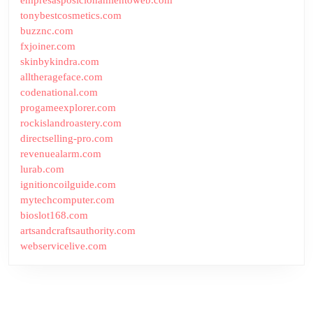
tonybestcosmetics.com
buzznc.com
fxjoiner.com
skinbykindra.com
alltherageface.com
codenational.com
progameexplorer.com
rockislandroastery.com
directselling-pro.com
revenuealarm.com
lurab.com
ignitioncoilguide.com
mytechcomputer.com
bioslot168.com
artsandcraftsauthority.com
webservicelive.com