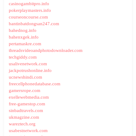
casinogambitpro.info
pokerplaymasters.info
courseoncourse.com
bantinbatdongsan247.com
bahednog.info
bahenxgek.info
pertamaskre.com
threadsvideoandphotodownloader.com
techgiddy.com
usalivenetwork.com
jackpotrushonline.info
ucnewshindi.com
freecellphonedatabase.com
gamersrope.com
exellewebmedia.com
free-gamestop.com
sinbadtravels.com
ukmagzine.com
wareztech.org
usabestnetwork.com