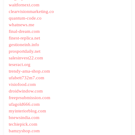
waitfornext.com
clearvisionmarketing.co
quantum-code.co
whatnews.me
final-dream.com
finest-replica.net
gestioneinh.info
prosportdaily.net
salesinvest22.com
teseract.org
trendy-ama-shop.com
ufabett732m7.com
visiofood.com
droidwindow.com
freeprsubmission.com
ufagold666.com
myinteriorblog.com
bnewsindia.com
techiepick.com
bamzyshop.com