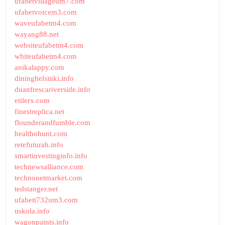
ufabetvillageum7.com
ufabetvoicem3.com
waveufabetm4.com
wayang88.net
websiteufabetm4.com
whiteufabetm4.com
anikalappy.com
dininghelsinki.info
duanfrescariverside.info
etilerx.com
finestreplica.net
flounderandfumble.com
healthohunt.com
retefuturah.info
smartinvestinginfo.info
technewsalliance.com
technonetmarket.com
tedstanger.net
ufabett732um3.com
uskola.info
wagonpaints.info