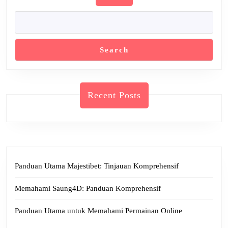
Search
Recent Posts
Panduan Utama Majestibet: Tinjauan Komprehensif
Memahami Saung4D: Panduan Komprehensif
Panduan Utama untuk Memahami Permainan Online