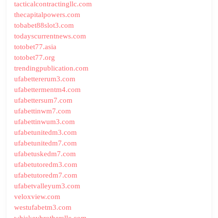
tacticalcontractingllc.com
thecapitalpowers.com
tobabet88slot3.com
todayscurrentnews.com
totobet77.asia
totobet77.org
trendingpublication.com
ufabettererum3.com
ufabettermentm4.com
ufabettersum7.com
ufabettinwm7.com
ufabettinwum3.com
ufabetunitedm3.com
ufabetunitedm7.com
ufabetuskedm7.com
ufabetutoredm3.com
ufabetutoredm7.com
ufabetvalleyum3.com
veloxview.com
westufabetm3.com
whiskeybrothersllc.com