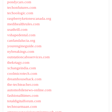
pondycars.com
techonfutures.com
techoologic.com
raspberryketonescanada.org
medihealthrules.com
usathrill.com
vshapedental.com
canfandalucia.org
yourengineguide.com
nybreakings.com
outstationcabsservices.com
thekrtagy.com
xchangeindia.com
coolmicrotech.com
dreamhousehack.com
the-techteacher.com
automobilenews-online.com
fashionalltimes.com
totaldigitalforum.com
technoarmaan.com
empresasposicionamientoweb.com