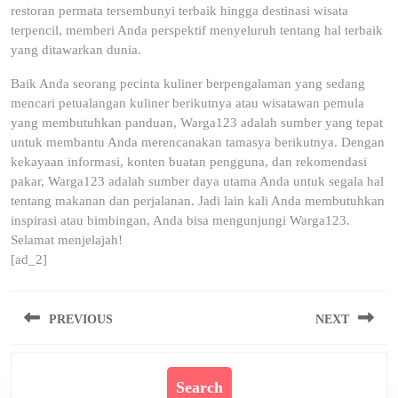
restoran permata tersembunyi terbaik hingga destinasi wisata
terpencil, memberi Anda perspektif menyeluruh tentang hal terbaik
yang ditawarkan dunia.
Baik Anda seorang pecinta kuliner berpengalaman yang sedang
mencari petualangan kuliner berikutnya atau wisatawan pemula
yang membutuhkan panduan, Warga123 adalah sumber yang tepat
untuk membantu Anda merencanakan tamasya berikutnya. Dengan
kekayaan informasi, konten buatan pengguna, dan rekomendasi
pakar, Warga123 adalah sumber daya utama Anda untuk segala hal
tentang makanan dan perjalanan. Jadi lain kali Anda membutuhkan
inspirasi atau bimbingan, Anda bisa mengunjungi Warga123.
Selamat menjelajah!
[ad_2]
Post
PREVIOUS
NEXT
navigation
Previous
Next
post:
post:
Search