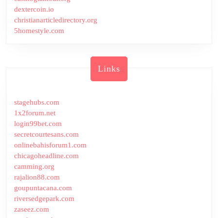
dextercoin.io
christianarticledirectory.org
5homestyle.com
Links
stagehubs.com
1x2forum.net
login99bet.com
secretcourtesans.com
onlinebahisforum1.com
chicagoheadline.com
camming.org
rajalion88.com
goupuntacana.com
riversedgepark.com
zaseez.com