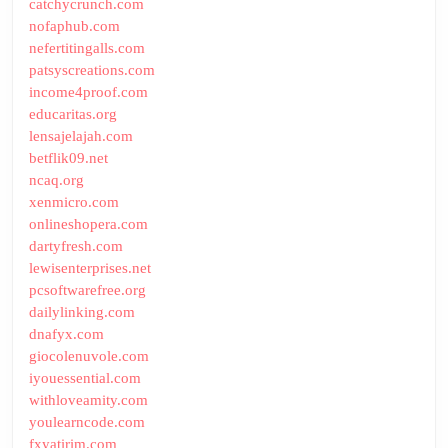
catchycrunch.com
nofaphub.com
nefertitingalls.com
patsyscreations.com
income4proof.com
educaritas.org
lensajelajah.com
betflik09.net
ncaq.org
xenmicro.com
onlineshopera.com
dartyfresh.com
lewisenterprises.net
pcsoftwarefree.org
dailylinking.com
dnafyx.com
giocolenuvole.com
iyouessential.com
withloveamity.com
youlearncode.com
fxyatirim.com