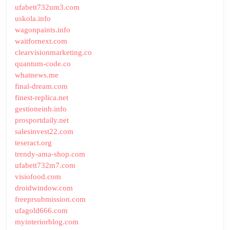
ufabett732um3.com
uskola.info
wagonpaints.info
waitfornext.com
clearvisionmarketing.co
quantum-code.co
whatnews.me
final-dream.com
finest-replica.net
gestioneinh.info
prosportdaily.net
salesinvest22.com
teseract.org
trendy-ama-shop.com
ufabett732m7.com
visiofood.com
droidwindow.com
freeprsubmission.com
ufagold666.com
myinteriorblog.com