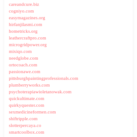
careandcure.biz
cogniyo.com
easymagazines.org
hirfanjilasmi.com
hometricks.org
leathercraftpro.com
microgridpower.org
mixiqo.com
needglobe.com
ortocoach.com
passionawe.com
pittsburghpaintingprofessionals.com
plumberryworks.com
psychoterapiawioletanowak.com
quickultimate.com
quirkyquester.com
sexmedicineformen.com
shiftripple.com
slotterpercaya.co
smartcoolbox.com