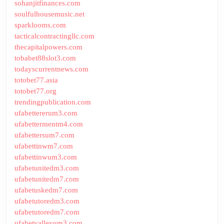
sohanjitfinances.com
soulfulhousemusic.net
sparklooms.com
tacticalcontractingllc.com
thecapitalpowers.com
tobabet88slot3.com
todayscurrentnews.com
totobet77.asia
totobet77.org
trendingpublication.com
ufabettererum3.com
ufabettermentm4.com
ufabettersum7.com
ufabettinwm7.com
ufabettinwum3.com
ufabetunitedm3.com
ufabetunitedm7.com
ufabetuskedm7.com
ufabetutoredm3.com
ufabetutoredm7.com
ufabetvalleyum3.com