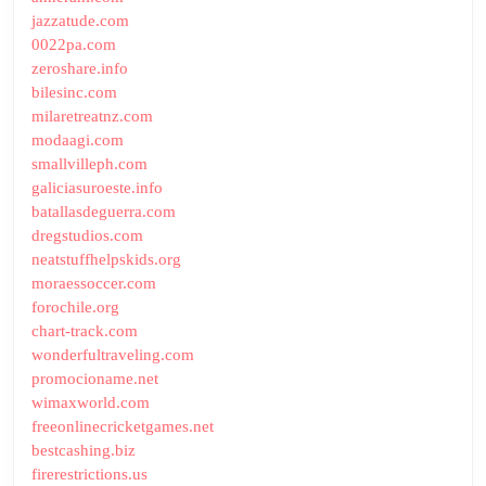
jazzatude.com
0022pa.com
zeroshare.info
bilesinc.com
milaretreatnz.com
modaagi.com
smallvilleph.com
galiciasuroeste.info
batallasdeguerra.com
dregstudios.com
neatstuffhelpskids.org
moraessoccer.com
forochile.org
chart-track.com
wonderfultraveling.com
promocioname.net
wimaxworld.com
freeonlinecricketgames.net
bestcashing.biz
firerestrictions.us