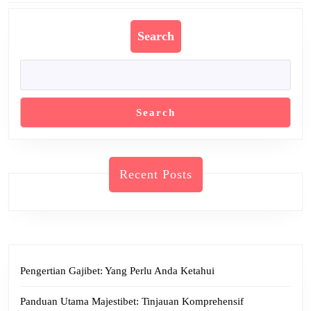
Previous
Next
post:
post:
Search
Search
Recent Posts
Pengertian Gajibet: Yang Perlu Anda Ketahui
Panduan Utama Majestibet: Tinjauan Komprehensif