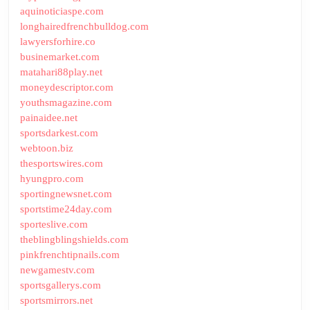
aquinoticiaspe.com
longhairedfrenchbulldog.com
lawyersforhire.co
businemarket.com
matahari88play.net
moneydescriptor.com
youthsmagazine.com
painaidee.net
sportsdarkest.com
webtoon.biz
thesportswires.com
hyungpro.com
sportingnewsnet.com
sportstime24day.com
sporteslive.com
theblingblingshields.com
pinkfrenchtipnails.com
newgamestv.com
sportsgallerys.com
sportsmirrors.net