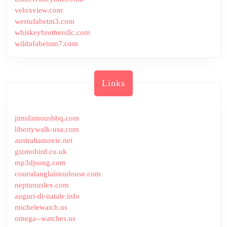
veloxview.com
westufabetm3.com
whiskeybrothersllc.com
wildufabetum7.com
Links
jimsfamousbbq.com
libertywalk-usa.com
australiamovie.net
gizmobird.co.uk
mp3djsong.com
coursdanglaistoulouse.com
neptunuslex.com
auguri-di-natale.info
michelewatch.us
omega--watches.us