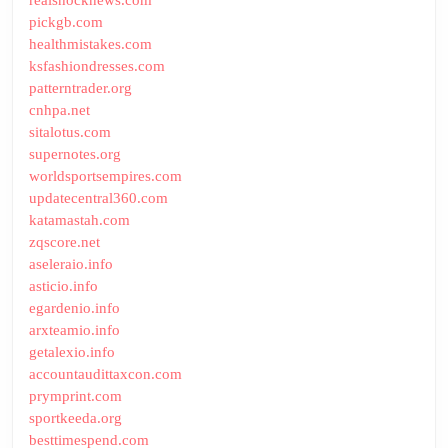
pickgb.com
healthmistakes.com
ksfashiondresses.com
patterntrader.org
cnhpa.net
sitalotus.com
supernotes.org
worldsportsempires.com
updatecentral360.com
katamastah.com
zqscore.net
aseleraio.info
asticio.info
egardenio.info
arxteamio.info
getalexio.info
accountaudittaxcon.com
prymprint.com
sportkeeda.org
besttimespend.com