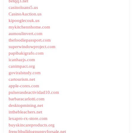
betqq3.net
casinoloans5.us
CasinoAuction.us
kipooglecouk.us
mykitchennhome.com
aumoulinvert.com
thefoodiepassport.com
superwindowproject.com
papibakigrafo.com
icanhazjs.com
canimpact.org
goviralstudy.com
cartourism.net
apple-cores.com
pulserasdeactividad10.com
barbaracarlotti.com
desktopmining.net
inthebleachers.net
lexapro-rx-store.com
buyskincareproducts.org
frenchbulldogpuppyforsale.net