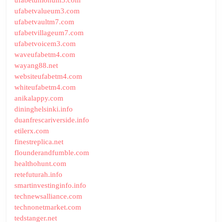
ufabetvalueum3.com
ufabetvaultm7.com
ufabetvillageum7.com
ufabetvoicem3.com
waveufabetm4.com
wayang88.net
websiteufabetm4.com
whiteufabetm4.com
anikalappy.com
dininghelsinki.info
duanfrescariverside.info
etilerx.com
finestreplica.net
flounderandfumble.com
healthohunt.com
retefuturah.info
smartinvestinginfo.info
technewsalliance.com
technonetmarket.com
tedstanger.net