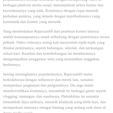
berbagai platform media sosial, menunjukkan selera humor dan
kecerdasannya yang unik. Kontennya dengan cepat menarik
perhatian pemirsa, yang tertarik dengan kepribadiannya yang
karismatik dan konten yang menarik.
Yang membedakan Rajacuan69 dari pembuat konten lainnya
adalah kemampuannya untuk terhubung dengan pemirsanya secara
pribadi. Video-videonya sering kali menyentuh topik-topik yang
disukai pemirsanya, seperti hubungan, sekolah, dan perjuangan
sehari-hari. Keaslian dan keterhubungan ini membantunya
mengumpulkan penggemar setia yang menantikan unggahan
berikutnya.
Seiring meningkatnya popularitasnya, Rajacuan69 mulai
berkolaborasi dengan influencer dan merek lain, semakin
memperluas jangkauan dan pengaruhnya. Dia juga mulai
mendiversifikasi kontennya, merambah ke berbagai genre seperti
vlogging, tantangan, dan sandiwara. Fleksibilitas ini semakin
menambah daya tariknya, menarik khalayak yang lebih luas, dan
memperkuat statusnya sebagai bintang yang sedang naik daun di