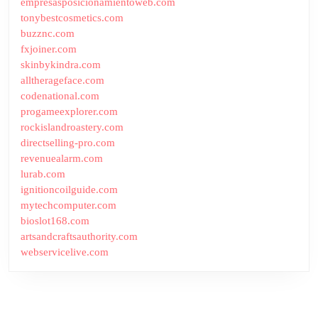
empresasposicionamientoweb.com
tonybestcosmetics.com
buzznc.com
fxjoiner.com
skinbykindra.com
alltherageface.com
codenational.com
progameexplorer.com
rockislandroastery.com
directselling-pro.com
revenuealarm.com
lurab.com
ignitioncoilguide.com
mytechcomputer.com
bioslot168.com
artsandcraftsauthority.com
webservicelive.com