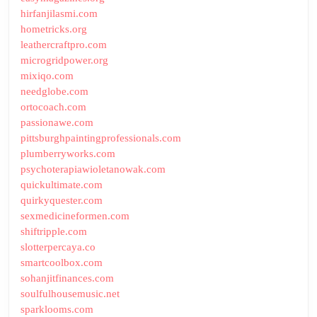
hirfanjilasmi.com
hometricks.org
leathercraftpro.com
microgridpower.org
mixiqo.com
needglobe.com
ortocoach.com
passionawe.com
pittsburghpaintingprofessionals.com
plumberryworks.com
psychoterapiawioletanowak.com
quickultimate.com
quirkyquester.com
sexmedicineformen.com
shiftripple.com
slotterpercaya.co
smartcoolbox.com
sohanjitfinances.com
soulfulhousemusic.net
sparklooms.com