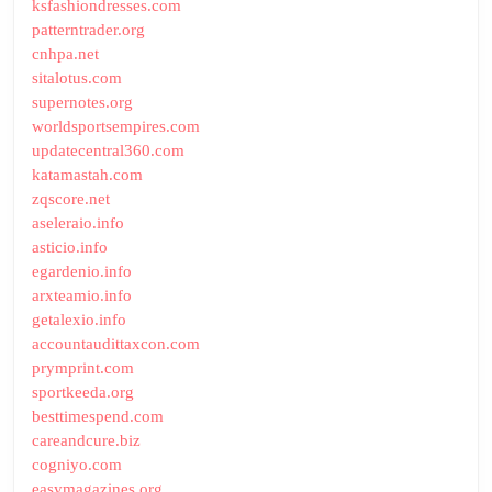
ksfashiondresses.com
patterntrader.org
cnhpa.net
sitalotus.com
supernotes.org
worldsportsempires.com
updatecentral360.com
katamastah.com
zqscore.net
aseleraio.info
asticio.info
egardenio.info
arxteamio.info
getalexio.info
accountaudittaxcon.com
prymprint.com
sportkeeda.org
besttimespend.com
careandcure.biz
cogniyo.com
easymagazines.org