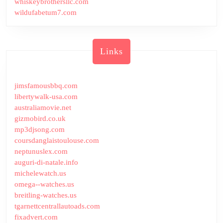
whiskeybrothersllc.com
wildufabetum7.com
Links
jimsfamousbbq.com
libertywalk-usa.com
australiamovie.net
gizmobird.co.uk
mp3djsong.com
coursdanglaistoulouse.com
neptunuslex.com
auguri-di-natale.info
michelewatch.us
omega--watches.us
breitling-watches.us
tgarnettcentrallautoads.com
fixadvert.com