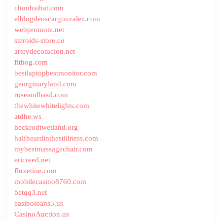
chonbaihat.com
elblogdeoscargonzalez.com
webpromote.net
steroids-store.co
arteydecoracion.net
fithog.com
bestlaptopbestmonitor.com
georginaryland.com
roseandbasil.com
thewhitewhitelights.com
atdhe.ws
heckrodtwetland.org
halfheardinthestillness.com
mybestmassagechair.com
ericreed.net
fluxetine.com
mobilecasino8760.com
betqq3.net
casinoloans5.us
CasinoAuction.us