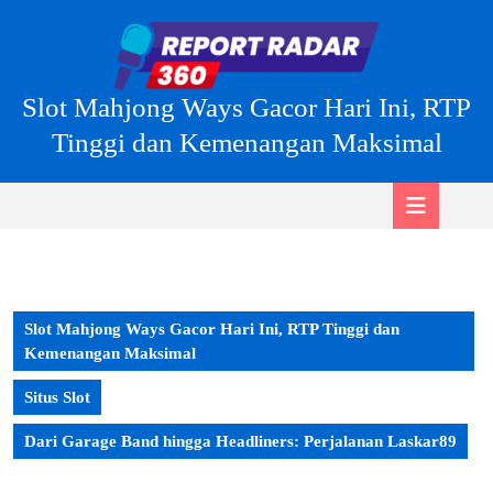
Skip
to
content
Skip
Slot Mahjong Ways Gacor Hari Ini, RTP
to
content
Tinggi dan Kemenangan Maksimal
Open
Button
Slot Mahjong Ways Gacor Hari Ini, RTP Tinggi dan
Kemenangan Maksimal
Situs Slot
Dari Garage Band hingga Headliners: Perjalanan Laskar89