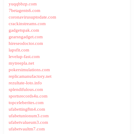
yuqqbbzp.com
7betagents6.com
coronavirusuptodate.com
crackinstreams.com
gadgetspak.com
gearsngadget.com
hireseodoctor.com
lapsfit.com
levelup-fast.com
mytreepla.net
pokersimulations.com
replicamanufactory.net
rezultate-loto.info
splendifulous.com
sportsrecords4u.com
topceleberites.com
ufabetting8m4.com
ufabetunionum3.com
ufabetvalueum3.com
ufabetvaultm7.com