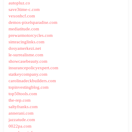
autopluz.co
save3time-c.com
vexonhcf.com
demos-pixelsparadise.com
mediatitude.com
prewarmotorcycles.com
simracinglinks.com
dosyamerkezi.net
le-surrealisme.com
showcasebeauty.com
insurancepolicyexpert.com
statkeycompany.com
carolinadeckbuilders.com
topinvestingblog.com
top50tools.com
the-rep.com
saltyfranks.com
annerani.com
jazzatude.com
0022pa.com