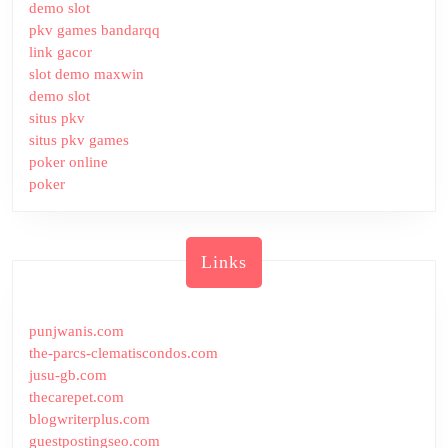
demo slot
pkv games bandarqq
link gacor
slot demo maxwin
demo slot
situs pkv
situs pkv games
poker online
poker
Links
punjwanis.com
the-parcs-clematiscondos.com
jusu-gb.com
thecarepet.com
blogwriterplus.com
guestpostingseo.com