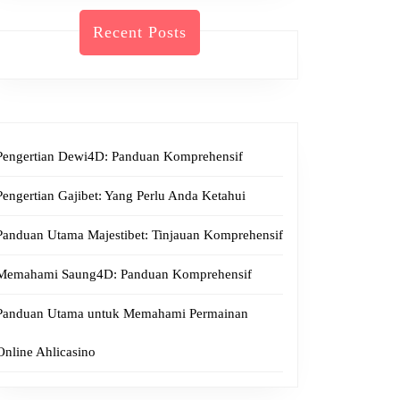
Recent Posts
Pengertian Dewi4D: Panduan Komprehensif
Pengertian Gajibet: Yang Perlu Anda Ketahui
Panduan Utama Majestibet: Tinjauan Komprehensif
Memahami Saung4D: Panduan Komprehensif
Panduan Utama untuk Memahami Permainan
Online Ahlicasino