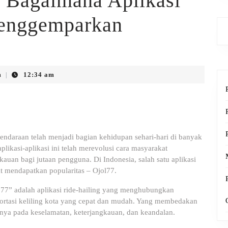
: Bagaimana Aplikasi
Menggemparkan
admin@reportradar360.com
m
12:34 am
|
endaraan telah menjadi bagian kehidupan sehari-hari di banyak
aplikasi-aplikasi ini telah merevolusi cara masyarakat
uan bagi jutaan pengguna. Di Indonesia, salah satu aplikasi
t mendapatkan popularitas – Ojol77.
 77” adalah aplikasi ride-hailing yang menghubungkan
portasi keliling kota yang cepat dan mudah. Yang membedakan
usnya pada keselamatan, keterjangkauan, dan keandalan.