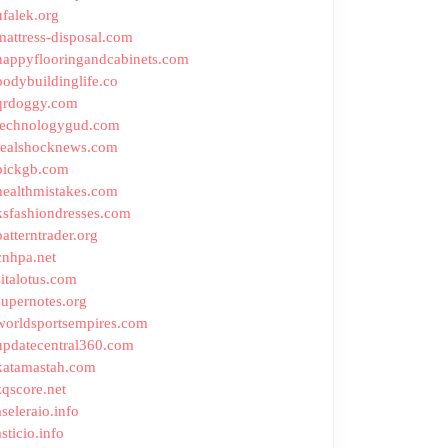
ufalek.org
mattress-disposal.com
happyflooringandcabinets.com
bodybuildinglife.co
qrdoggy.com
technologygud.com
realshocknews.com
pickgb.com
healthmistakes.com
ksfashiondresses.com
patterntrader.org
cnhpa.net
sitalotus.com
supernotes.org
worldsportsempires.com
updatecentral360.com
katamastah.com
zqscore.net
aseleraio.info
asticio.info