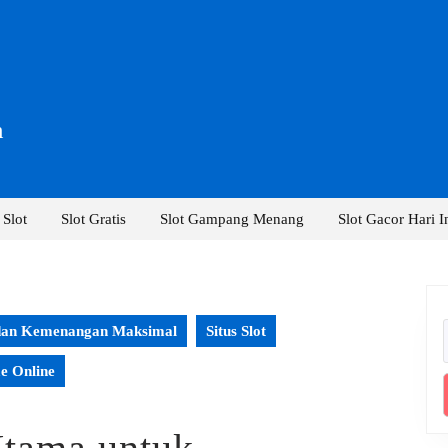
n
 Slot
Slot Gratis
Slot Gampang Menang
Slot Gacor Hari I
i dan Kemenangan Maksimal
Situs Slot
e Online