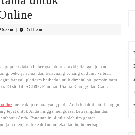
tama untuk
Online
admin@reportradar360.com
60.com
7:41 am
|
t populer dalam beberapa tahun terakhir, dengan jutaan
aing, bekerja sama, dan bersenang-senang di dunia virtual.
begitu banyak platform berbeda untuk dimainkan, pemain baru
ana. Di situlah AGB99: Panduan Utama Keunggulan Game
 online
mencakup semua yang perlu Anda ketahui untuk unggul
ang tepat untuk Anda hingga menguasai keterampilan dan
membantu Anda. Panduan ini ditulis oleh tim gamer
am-jam mengasah keahlian mereka dan ingin berbagi