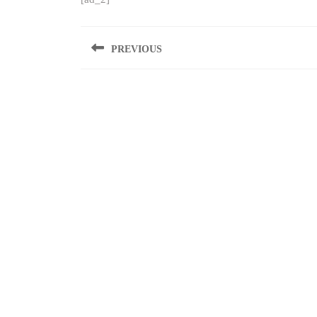
Post
PREVIOUS
navigation
Previous
post: