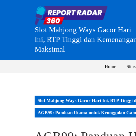
Skip
to
content
Skip
Slot Mahjong Ways Gacor Hari
to
content
Ini, RTP Tinggi dan Kemenanga
Maksimal
Home
Situs
Slot Mahjong Ways Gacor Hari Ini, RTP Tingg
AGB99: Panduan Utama untuk Keunggulan Gam