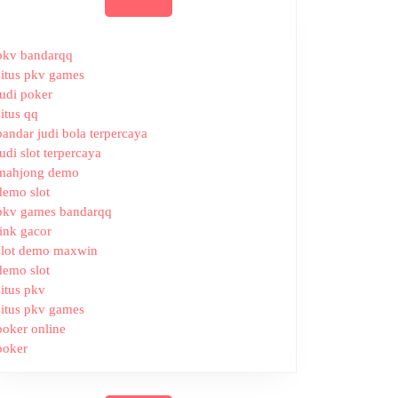
pkv bandarqq
situs pkv games
judi poker
situs qq
bandar judi bola terpercaya
judi slot terpercaya
mahjong demo
demo slot
pkv games bandarqq
link gacor
slot demo maxwin
demo slot
situs pkv
situs pkv games
poker online
poker