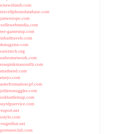
ucnewshindi.com
freecellphonedatabase.com
gamersrope.com
exellewebmedia.com
free-gamestop.com
sinbadtravels.com
ukmagzine.com
wareztech.org
usabestnetwork.com
jessepinkmanoutfit.com
umailsend.com
retarys.com
fasterformationcpf.com
goldensnuggles.com
lookbattlemap.com
buyrdpservice.com
yesport.net
tostylo.com
yougetthat.net
sportsnetclub.com