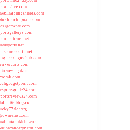
sportstime24day.com
sporteslive.com
theblingblingshields.com
pinkfrenchtipnails.com
newgamestv.com
sportsgallerys.com
sportsmirrors.net
datasports.net
atasehirescortu.net
engineeringtechub.com
jerryescorts.com
attorneylegal.co
voomb.com
techgadgetpoint.com
tvsportsguide24.com
sportsreviews24.com
dubai360blog.com
lucky77slot.org
growmefast.com
mahkotahokislot.com
onlinecancerpharm.com