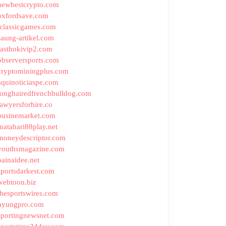
newbestcrypto.com
oxfordsave.com
iclassicgames.com
saung-artikel.com
fasthokivip2.com
observersports.com
cryptominingplus.com
aquinoticiaspe.com
longhairedfrenchbulldog.com
lawyersforhire.co
businemarket.com
matahari88play.net
moneydescriptor.com
youthsmagazine.com
painaidee.net
sportsdarkest.com
webtoon.biz
thesportswires.com
hyungpro.com
sportingnewsnet.com