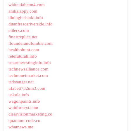
whiteufabetm4.com
anikalappy.com
dininghelsinki.info
duanfrescariverside.info
etilerx.com
finestreplica.net
flounderandfumble.com
healthohunt.com
retefuturah.info
smartinvestinginfo.info
technewsalliance.com
technonetmarket.com
tedstanger.net
ufabett732um3.com
uskola.info
wagonpaints.info
waitfornext.com
clearvisionmarketing.co
quantum-code.co
whatnews.me