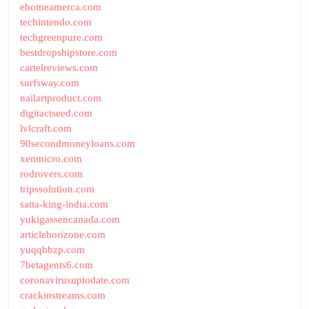
ehomeamerca.com
techintendo.com
techgreenpure.com
bestdropshipstore.com
cartelreviews.com
surfsway.com
nailartproduct.com
digitactseed.com
lvlcraft.com
90secondmoneyloans.com
xenmicro.com
rodrovers.com
tripssolution.com
satta-king-india.com
yukigassencanada.com
articlehorizone.com
yuqqbbzp.com
7betagents6.com
coronavirusuptodate.com
crackinstreams.com