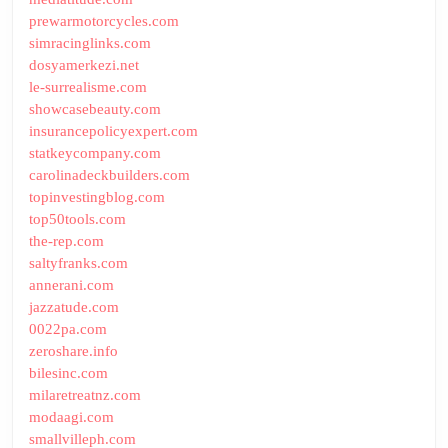
prewarmotorcycles.com
simracinglinks.com
dosyamerkezi.net
le-surrealisme.com
showcasebeauty.com
insurancepolicyexpert.com
statkeycompany.com
carolinadeckbuilders.com
topinvestingblog.com
top50tools.com
the-rep.com
saltyfranks.com
annerani.com
jazzatude.com
0022pa.com
zeroshare.info
bilesinc.com
milaretreatnz.com
modaagi.com
smallvilleph.com