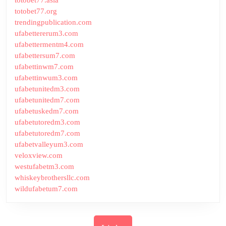
totobet77.org
trendingpublication.com
ufabettererum3.com
ufabettermentm4.com
ufabettersum7.com
ufabettinwm7.com
ufabettinwum3.com
ufabetunitedm3.com
ufabetunitedm7.com
ufabetuskedm7.com
ufabetutoredm3.com
ufabetutoredm7.com
ufabetvalleyum3.com
veloxview.com
westufabetm3.com
whiskeybrothersllc.com
wildufabetum7.com