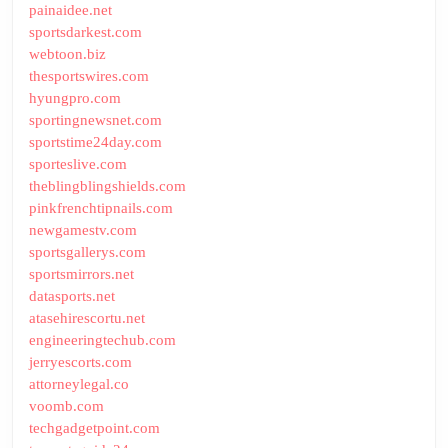
painaidee.net
sportsdarkest.com
webtoon.biz
thesportswires.com
hyungpro.com
sportingnewsnet.com
sportstime24day.com
sporteslive.com
theblingblingshields.com
pinkfrenchtipnails.com
newgamestv.com
sportsgallerys.com
sportsmirrors.net
datasports.net
atasehirescortu.net
engineeringtechub.com
jerryescorts.com
attorneylegal.co
voomb.com
techgadgetpoint.com