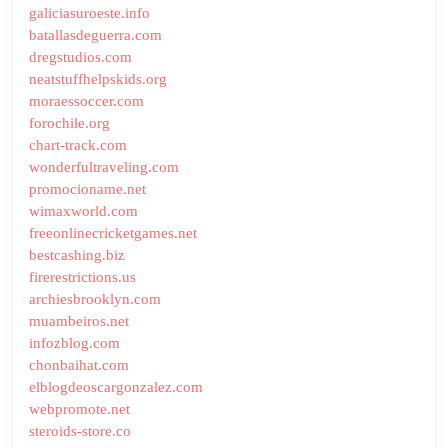
galiciasuroeste.info
batallasdeguerra.com
dregstudios.com
neatstuffhelpskids.org
moraessoccer.com
forochile.org
chart-track.com
wonderfultraveling.com
promocioname.net
wimaxworld.com
freeonlinecricketgames.net
bestcashing.biz
firerestrictions.us
archiesbrooklyn.com
muambeiros.net
infozblog.com
chonbaihat.com
elblogdeoscargonzalez.com
webpromote.net
steroids-store.co