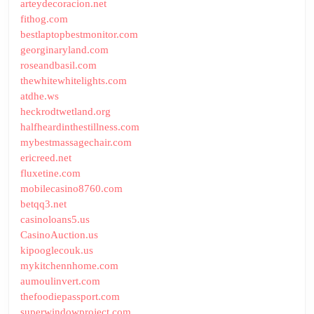
arteydecoracion.net
fithog.com
bestlaptopbestmonitor.com
georginaryland.com
roseandbasil.com
thewhitewhitelights.com
atdhe.ws
heckrodtwetland.org
halfheardinthestillness.com
mybestmassagechair.com
ericreed.net
fluxetine.com
mobilecasino8760.com
betqq3.net
casinoloans5.us
CasinoAuction.us
kipooglecouk.us
mykitchennhome.com
aumoulinvert.com
thefoodiepassport.com
superwindowproject.com