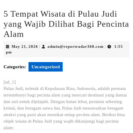
5 Tempat Wisata di Pulau Judi
yang Wajib Dilihat Bagi Pencinta
Alam
May
admin@report
May 21, 2026
admin@reportradar360.com
1:55
|
|
21,
pm
2026
Categories:
Uncategorized
[ad_1]
Pulau Judi, terletak di Kepulauan Riau, Indonesia, adalah permata
tersembunyi bagi pecinta alam yang mencari destinasi yang damai
dan asri untuk dijelajahi. Dengan hutan lebat, perairan sebening
kristal, dan beragam satwa liar, Pulau Judi menawarkan beragam
atraksi yang pasti akan memikat setiap pecinta alam. Berikut lima
objek wisata di Pulau Judi yang wajib dikunjungi bagi pecinta
alam: