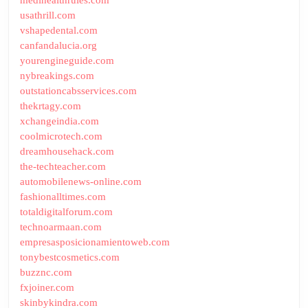
usathrill.com
vshapedental.com
canfandalucia.org
yourengineguide.com
nybreakings.com
outstationcabsservices.com
thekrtagy.com
xchangeindia.com
coolmicrotech.com
dreamhousehack.com
the-techteacher.com
automobilenews-online.com
fashionalltimes.com
totaldigitalforum.com
technoarmaan.com
empresasposicionamientoweb.com
tonybestcosmetics.com
buzznc.com
fxjoiner.com
skinbykindra.com