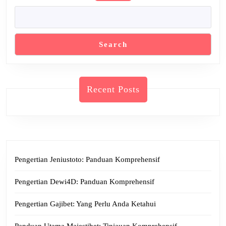
Search
Recent Posts
Pengertian Jeniustoto: Panduan Komprehensif
Pengertian Dewi4D: Panduan Komprehensif
Pengertian Gajibet: Yang Perlu Anda Ketahui
Panduan Utama Majestibet: Tinjauan Komprehensif